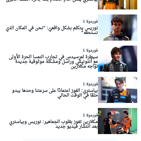
فورمولا 1
نوريس يتكلم بشكل واقعيّ: "نحن في المكان الذي
نستحقه"
فورمولا 1
سيطرة لمرسيدس في تجارب النمسا الحرة الأولى
مع أنتونيللي وراسل ومشكلة موثوقية جديدة
تواجه مكلارين
فورمولا 1
بياستري: الفوز اعتمادًا على سرعتنا وحدها يبدو
حلمًا في الوقت الحالي
فورمولا 1
مكلارين تفوز بقلوب الجماهير: نوريس وبياستري
بعد انتشار فيديو جديد