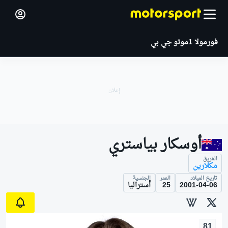
فورمولا 1
موتو جي بي
أوسكار بياستري
الفريق
مكلارين
تاريخ الميلاد
العمر
الجنسية
2001-04-06
25
أستراليا
81