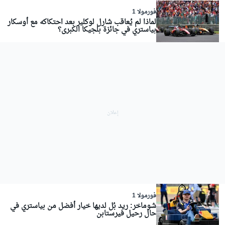
فورمولا 1
لماذا لم يُعاقب شارل لوكلير بعد احتكاكه مع أوسكار
بياستري في جائزة بلجيكا الكبرى؟
فورمولا 1
شوماخر: ريد بُل لديها خيار أفضل من بياستري في
حال رحيل فيرستابن