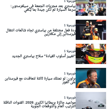
فورمولا 1
بياستري بعد مجريات الجمعة في سيلفرستون:
سرعة السيارة لم تكن جيدة بما يكفي
فورمولا 1
ردة فعل مختلفة من بياستري تجاه شائعات انتقال
فيرستابن إلى مكلارين
فورمولا 1
"تغيير أسلوب القيادة" سلاح بياستري الجديد
فورمولا 1
براون: لو نمتلك سيارة ثالثة لتعاقدت مع فيرستابن
على الفور
فورمولا 1
مواعيد جائزة بريطانيا الكبرى 2026: القنوات الناقلة
الترتيب العام والتوقعات الجوية