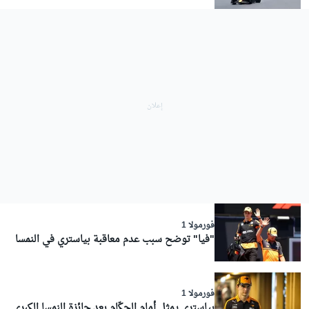
فورمولا 1
"فيا" توضح سبب عدم معاقبة بياستري في النمسا
فورمولا 1
بياستري يمثل أمام الحكّام بعد جائزة النمسا الكبرى