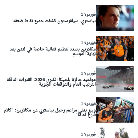
فورمولا 1
بياستري: سيلفرستون كشفت جميع نقاط ضعفنا
فورمولا 1
مكلارين بصدد تنظيم فعالية خاصة في لندن بعد
نهاية الموسم
فورمولا 1
مواعيد جائزة بلجيكا الكبرى 2026: القنوات الناقلة
الترتيب العام والتوقعات الجوية
فورمولا 1
ويبر ينفي مزاعم رحيل بياستري عن مكلارين: "كلام
فارغ تمامًا"
فورمولا 1