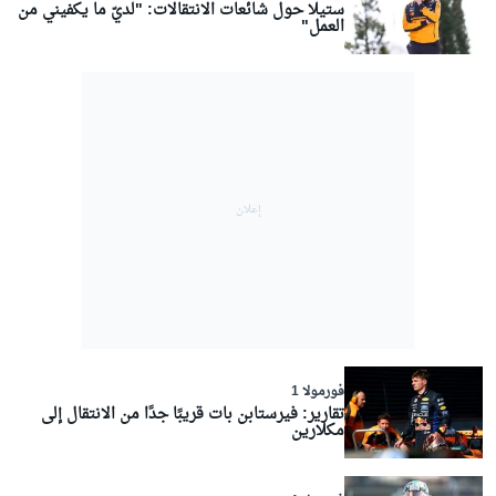
ستيلا حول شائعات الانتقالات: "لديّ ما يكفيني من
العمل"
فورمولا 1
تقارير: فيرستابن بات قريبًا جدًا من الانتقال إلى
مكلارين