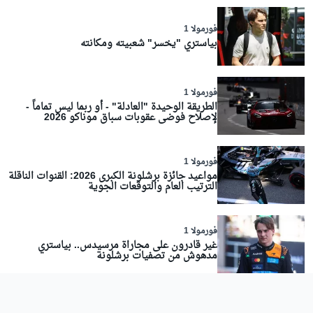
فورمولا 1
بياستري "يخسر" شعبيته ومكانته
فورمولا 1
الطريقة الوحيدة "العادلة" - أو ربما ليس تماماً -
لإصلاح فوضى عقوبات سباق موناكو 2026
فورمولا 1
مواعيد جائزة برشلونة الكبرى 2026: القنوات الناقلة
الترتيب العام والتوقعات الجوية
فورمولا 1
غير قادرون على مجاراة مرسيدس.. بياستري
مدهوش من تصفيات برشلونة