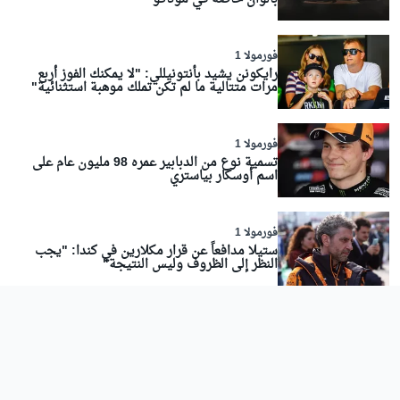
فورمولا 1
رايكونن يشيد بأنتونيللي: "لا يمكنك الفوز أربع
مرات متتالية ما لم تكن تملك موهبة استثنائية"
فورمولا 1
تسمية نوع من الدبابير عمره 98 مليون عام على
اسم أوسكار بياستري
فورمولا 1
ستيلا مدافعاً عن قرار مكلارين في كندا: "يجب
النظر إلى الظروف وليس النتيجة"