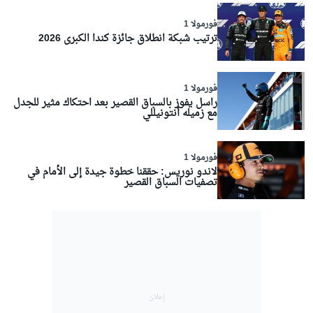
فورمولا 1
ترتيب شبكة انطلاق جائزة كندا الكبرى 2026
فورمولا 1
راسل يفوز بالسباق القصير بعد احتكاك مثير للجدل
مع زميله أنتونيللي
فورمولا 1
لاندو نوريس: حققنا خطوة جيدة إلى الأمام في
تصفيات السباق القصير