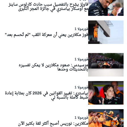
فاولز يشرح بالتفصيل سبب حادث كارلوس ساينز
مع أوسكار بياستري في جائزة المجر الكبرى
فورمولا 1
فوز مكلارين يعني أن معركة اللقب "لم تُحسم بعد"
فورمولا 1
مرسيدس: صعود مكلارين لا يمكن تفسيره
بالتحديثات وحدها
فورمولا 1
بياستري: تغيير القوانين في 2026 كان بمثابة إعادة
ضبط كاملة بالنسبة لي
فورمولا 1
مكلارين: نوريس أصبح أكثر ثقة بكثير الآن