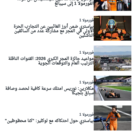
الفورمولا 1 إلى سيبانغ
فورمولا 1
بياستري ضمن أبرز الغائبين عن التجارب الحرة
الأولى في المجر مع مشاركة عدد من السائقين
الناشئين
فورمولا 1
مواعيد جائزة المجر الكبرى 2026: القنوات الناقلة
الترتيب العام والتوقعات الجوية
فورمولا 1
مكلارين: نوريس امتلك سرعة كافية لحصد وصافة
سباق بلجيكا
فورمولا 1
بياستري حول احتكاكه مع لوكلير: "كنا محظوظين"