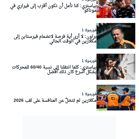
بياستري: كنا نأمل أن نكون أقرب إلى فيراري في
موناكو
فورمولا 1
براون: لا أرى أية فرصة لانضمام فيرستابن إلى
مكلارين في الوقت الحالي
فورمولا 1
بياستري: كلما انتقلنا إلى نسبة 60/40 للمحركات
بشكل أسرع كان ذلك أفضل
فورمولا 1
مكلارين لم تتخلَّ عن المنافسة على لقب 2026