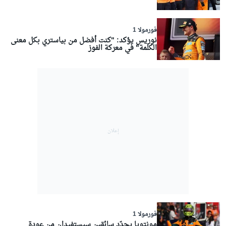
فورمولا 1
نوريس يؤكد: "كنت أفضل من بياستري بكل معنى
الكلمة" في معركة الفوز
فورمولا 1
مونتويا يحدّد سائقين سيستفيدان من عودة