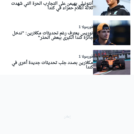
أنتونيلي يهيمن على التجارب الحرة التي شهدت
ثلاثة أعلام حمراء في كندا
فورمولا 1
نوريس يعترف رغم تحديثات مكلارين: "ندخل
جائزة كندا الكبرى ببعض الحذر"
فورمولا 1
مكلارين بصدد جلب تحديثات جديدة أخرى في
كندا