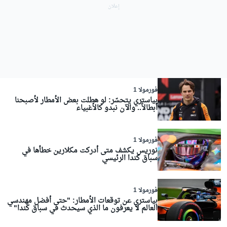
فورمولا 1
بياستري يتحسّر: لو هطلت بعض الأمطار لأصبحنا
أبطالاً.. والآن نبدو كالأغبياء
فورمولا 1
نوريس يكشف متى أدركت مكلارين خطأها في
سباق كندا الرئيسي
فورمولا 1
بياستري عن توقعات الأمطار: "حتى أفضل مهندسي
العالم لا يعرفون ما الذي سيحدث في سباق كندا"