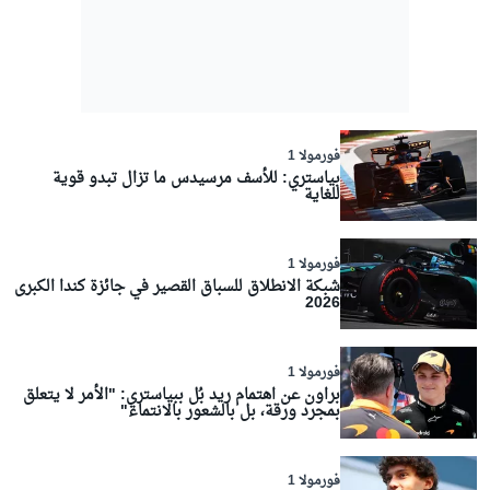
فورمولا 1
بياستري: للأسف مرسيدس ما تزال تبدو قوية
للغاية
فورمولا 1
شبكة الانطلاق للسباق القصير في جائزة كندا الكبرى
2026
فورمولا 1
براون عن اهتمام ريد بُل ببياستري: "الأمر لا يتعلق
بمجرد ورقة، بل بالشعور بالانتماء"
فورمولا 1