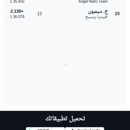
1:35.832
Ángel Nieto Team
خ. سيميون
+2.139
12
23
أفينتيا ريسينغ
1:36.078
تحميل تطبيقاتك