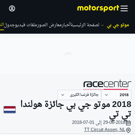
الن
موتو جي بي
الصفحة الرئيسية
أخبار
معارض الصور
ملفات فيديو
جدول
جائزة فرنسا الكبرى
مقدم من
2018 موتو جي بي جائزة هولندا
تي تي
29-06-2018 إلى 01-07-2018
TT Circuit Assen, NL