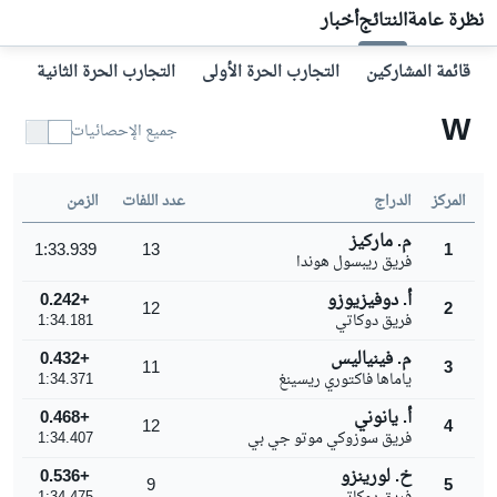
نظرة عامة
النتائج
أخبار
قائمة المشاركين
التجارب الحرة الأولى
التجارب الحرة الثانية
ال
W
جميع الإحصائيات
المركز
الدراج
عدد اللفات
الزمن
م. ماركيز
1:33.939
13
1
فريق ريبسول هوندا
أ. دوفيزيوزو
+0.242
12
2
فريق دوكاتي
1:34.181
م. فينياليس
+0.432
11
3
ياماها فاكتوري ريسينغ
1:34.371
أ. يانوني
+0.468
12
4
فريق سوزوكي موتو جي بي
1:34.407
خ. لورينزو
+0.536
9
5