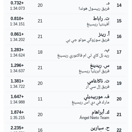
د.
+0.732
20
14
فريق ريبسول هوندا
1:34.073
ت. راباط
+0.810
21
15
أفينتيا ريسينغ
1:34.151
أ. رينز
+0.861
21
16
فريق سوزوكي موتو جي بي
1:34.202
ب.
+1.283
18
17
ريد بُل كاي تي ام فاكتوري ريسينغ
1:34.624
س. ريدينغ
+1.296
21
18
فريق أبريليا ريسينغ
1:34.637
ت. ناكاغامي
+1.381
20
19
فريق إل سي آر
1:34.722
ف. موربيديلي
+1.647
11
20
مارك في دي اس ريسينغ
1:34.988
ك. أبراهام
+1.874
20
21
1:35.215
Ángel Nieto Team
ح. سيارين
+2.235
16
22