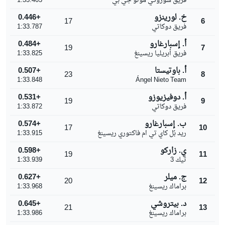
فريق سوزوكي موتو جي بي
1:33.403
خ. لورينزو
+0.446
17
6
فريق دوكاتي
1:33.787
أ. إسبارغارو
+0.484
19
7
فريق أبريليا ريسينغ
1:33.825
أ. باوتيستا
+0.507
23
8
1:33.848
Ángel Nieto Team
أ. دوفيزيوزو
+0.531
19
9
فريق دوكاتي
1:33.872
ب. إسبارغارو
+0.574
17
10
ريد بُل كاي تي ام فاكتوري ريسينغ
1:33.915
ي. زاركو
+0.598
19
11
تيك 3
1:33.939
ج. ميلر
+0.627
20
12
براماك ريسينغ
1:33.968
د. بيتروشي
+0.645
21
13
براماك ريسينغ
1:33.986