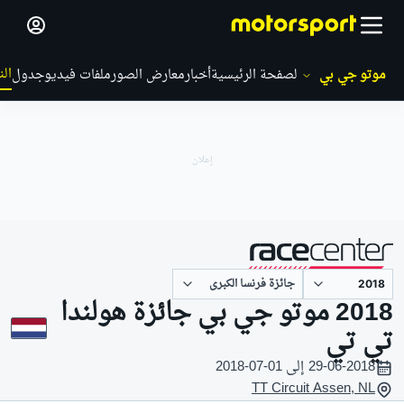
الن
موتو جي بي
الصفحة الرئيسية
أخبار
معارض الصور
ملفات فيديو
جدول
جائزة فرنسا الكبرى
مقدم من
2018 موتو جي بي جائزة هولندا
تي تي
29-06-2018 إلى 01-07-2018
TT Circuit Assen, NL