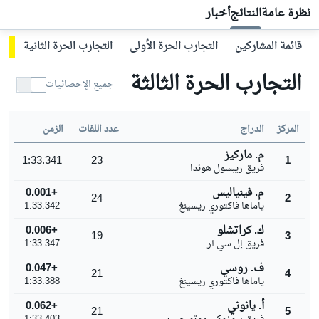
نظرة عامة
النتائج
أخبار
قائمة المشاركين
التجارب الحرة الأولى
التجارب الحرة الثانية
ال
التجارب الحرة الثالثة
جميع الإحصائيات
المركز
الدراج
عدد اللفات
الزمن
م. ماركيز
1:33.341
23
1
فريق ريبسول هوندا
م. فينياليس
+0.001
24
2
ياماها فاكتوري ريسينغ
1:33.342
ك. كراتشلو
+0.006
19
3
فريق إل سي آر
1:33.347
ف. روسي
+0.047
21
4
ياماها فاكتوري ريسينغ
1:33.388
أ. يانوني
+0.062
21
5