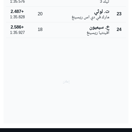
تيك 3
1:35.576
ت. لوثي
+2.487
20
23
مارك في دي اس ريسينغ
1:35.828
خ. سيميون
+2.586
18
24
أفينتيا ريسينغ
1:35.927