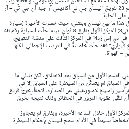
وّل لهذه السنة مع السائقين آليكس بونكومي، ولفغانغ ريب
وكاتسوماسا شيو خلف مقود السيارة رقم 23 لفريق "نيسان جي تي أكاديمي آر جيه أن جي تي – آر
 هذا ما بين نيسان وبنتلي، حيث خسرت الأخيرة (سيارة
رقم.7 بنتلي إم-سبورت كونتيننتال جي تي3) المركز الأول بفارق 8 ثوانٍ. بينما حلّت السيارة رقم 46
ثالث على منصّة التتويج.
"كيسل راسينغ فيراري" فقد حلّت خامسةً في الترتيب الإجمالي، لكنّها
 – الهواة.
 القسم الأول من السباق بعد الانطلاق، لكنّ بنتلي ما
 في السباق لم يتمكّن من السيطرة على السباق إلا في
حاً السيارة رقم 63 لفريق غراسير راسينغ لامبورغيني عن الصدارة. لاحقاً، خرج فريق
 تلقّى عقوبة المرور في الحظائر وذلك نتيجةً لخرق
كز الأول خلال الساعة الأخيرة، وبفارقٍ لم يتجاوز
ن انخفاضاً بسيطاً في الأداء سمح لنيسان بإحكام السيطرة