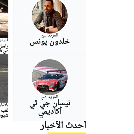
بطولات أخرى
المزيد من
خلدون يونس
فورمولا
راسل:
من ق
المزيد من
نيسان جي تي
بلانبا
أكاديمي
شيو،
أحدث الأخبار