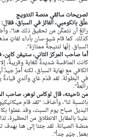
تصريحات سائقي منصة التتويج
علّق بانكومبي، الفائز في السباق، فقال:
"
رائعٌ أن نتمكّن من تحقيق ذلك هنا"، وأضا
كذلك. كما قام شيو-سان بأداء لفاتٍ مذهل
السباق. إنّها لنتيجةٌ ممتازة".
أما صاحب المركز الثاني، ستيفن كاين، فعل
كانت المنافسة شديدةً للغاية وقريبةً، إلا
الكافي مع نهاية السباق، لكنه أمرٌ جيدٌ أ
في البطولة. لقد قدّم غاي وآندي قيادةً ر
رائعةً".
من ناحيته، قال لوكاس لوهر، صاحب المر
بالنسبة لنا"، وأضاف: "لقد قام ميكانيكي
البديل صباح يوم السبت، وقد عملوا بكام
رالي
علينا بالمقابل الانطلاق من الحظيرة، لذا 
بعملٍ جيّدٍ جداً".