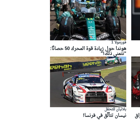
فورمولا 1
هوندا حول زيادة قوة المحرك 50 حصانًا:
"نتمنى ذلك!"
بلانبان للتحمّل
اق
نيسان تتألّق في فرنسا!