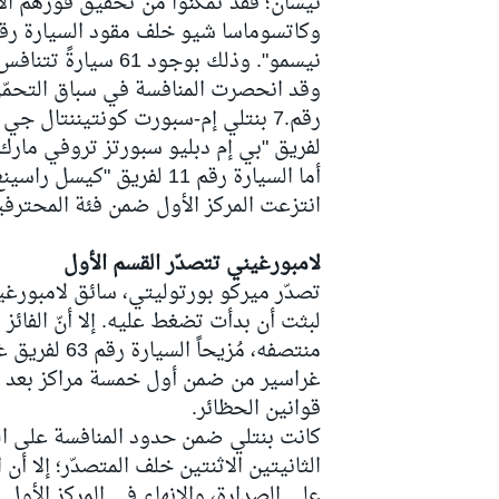
نيسان؛ فقد تمكّنوا من تحقيق فوزهم الأ
نيسمو". وذلك بوجود 61 سيارةً تتنافس على الحلبة.
وقد انحصرت المنافسة في سباق التحمّل
سباقات التحمّل
لفريق "بي إم دبليو سبورتز تروفي مارك في دي إس زد4" في المركز ال
أما السيارة رقم 11 لفريق 
انتزعت المركز الأول ضمن فئة المحترفين
لامبورغيني تتصدّر القسم الأول
تصدّر ميركو بورتوليتي، سائق لامبورغيني
لبثت أن بدأت تضغط عليه. إلا أنّ الفائز
منتصفه، مُزي
غراسير من ضمن أول خمسة مراكز بعد أن
قوانين الحظائر.
كانت بنتلي ضمن حدود المنافسة على المر
الثانيتين الاثنتين خلف المتصدّر؛ إلا أ
على الصدارة، والإنهاء في المركز الأول.