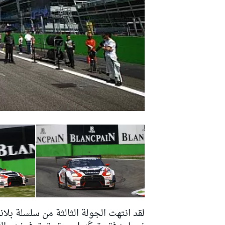
دبليو آر سي