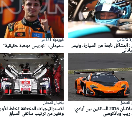
 1
17 س
فورمولا 1
18 س
 المشاكل نابعة من السيارة، وليس
سميدلي: "نوريس موهبة حقيقية"
يادتي
ن للتحمّل
بلانبان للتحمّل
لقب بلانبان 2015 للسائقين بين أيادي:
الاستراتيجيات المختلفة تخلط الأور
 ريب وبانكومبي
وتغير من ترتيب سائقي السباق