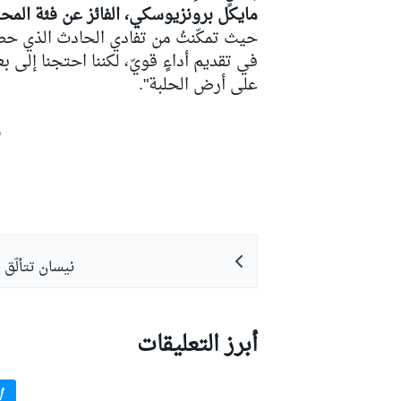
مايكل برونزيوسكي، الفائز عن فئة المحترف
حيث تمكّنتُ من تفادي الحادث الذي حصل
على أرض الحلبة".
ش
نيسان تتألّق 
أبرز التعليقات
أ