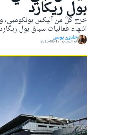
بول ريكارد
موتو جي بي
خرج كلّ من آليكس بونكومبي، و
انتهاء فعاليات سباق بول ريكارد.
خلدون يونس
تم التحرير:
17-08-2015
فورمولا إي