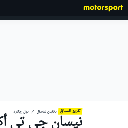
فورمولا 1
تقرير السباق
بلانبان للتحمّل
بول ريكارد
نيسان جي تي أكا