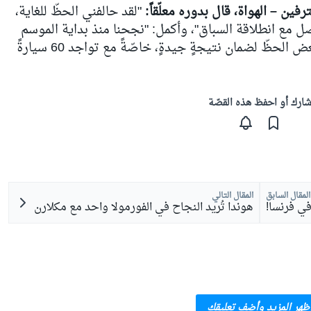
ين – الهواة، قال بدوره معلّقاً:
"لقد حالفني الحظّ للغاية،
 مع انطلاقة السباق"، وأكمل: "نجحنا منذ بداية الموسم
في تقديم أداءٍ قويّ، لكننا احتجنا إلى بعض الحظّ لضمان نتيجةٍ جيدةٍ، خاصّةً مع تواجد 60 سيارةً
ارك أو احفظ هذه القصّة
المقال السابق
المقال التالي
في فرنسا!
هوندا تُريد النجاح في الفورمولا واحد مع مكلارن
ظهر المزيد وأضف تعليقك