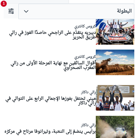
1
البطولة
كروس كانتري
ديبريه يتقدّم على الراجحي حاصدًا الفوز في رالي
طريق الحرير
كروس كانتري
أقوال السائقين مع نهاية المرحلة الأولى من رالي
المغرب الصحراوي
رالي داكار
ميني تحتفل بفوزها الإجمالي الرابع على التوالي في
رالي داكار
رالي داكار
برايس ينضمّ إلى النخبة، وتيرانوفا مرتاح في مركزه