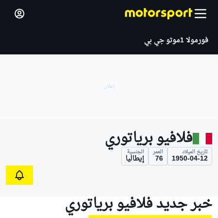
فورمولا 1
موتو جي بي
فلافيو برياتوري
تاريخ الميلاد
العمر
الجنسية
1950-04-12
76
إيطاليا
خبر جديد فلافيو برياتوري