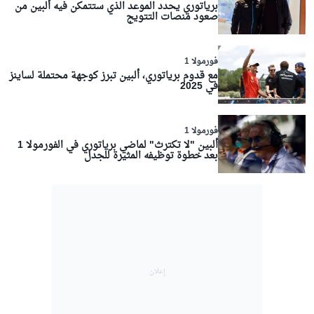
برياتوري يحدد الموعد الذي ستتمكن فيه ألبين من
صعود منصات التتويج
فورمولا 1
مع قدوم برياتوري، ألبين تبرز كوجهة محتملة لساينز
في 2025
فورمولا 1
ألبين "لا تكترث" لماضي برياتوري في الفورمولا 1
بعد خطوة توظيفه المثيرة للجدل