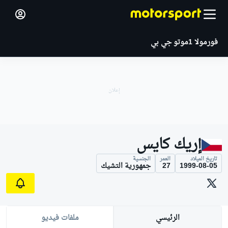
فورمولا 1
موتو جي بي
إريك كايس
تاريخ الميلاد
العمر
الجنسية
1999-08-05
27
جمهورية التشيك
الرئيسي
ملفات فيديو