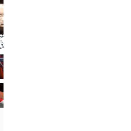
فور
را
قي