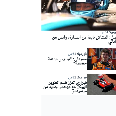
مولا 1
5 س
سل: المشاكل نابعة من السيارة، وليس من
ادتي
فورمولا 1
6 س
سميدلي: "نوريس موهبة
حقيقية"
فورمولا 1
8 س
فيراري تعزز قسم تطوير
الهيكل مع مهندس جديد من
مرسيدس