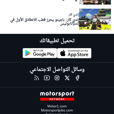
إندي كار
إندي كار: باجينو يحرز قطب الانطلاق الأول في
إنديانابوليس
تحميل تطبيقاتك
وسائل التواصل الاجتماعي
Motor1.com
Motorsportjobs.com