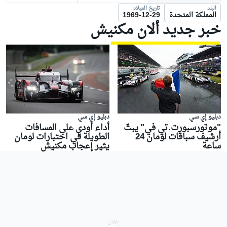
البلد
تاريخ الميلاد
المملكة المتحدة
1969-12-29
خبر جديد ألان مكنيش
دبليو إي سي
دبليو إي سي
"موتورسبورت.تي في" يبثّ
أداء أودي على المسافات
أرشيف سباقات لومان 24
الطويلة في اختبارات لومان
ساعة
يثير إعجاب مكنيش