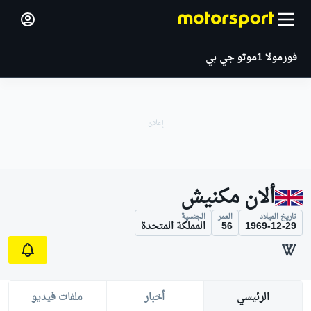
فورمولا 1
موتو جي بي
ألان مكنيش
تاريخ الميلاد
العمر
الجنسية
1969-12-29
56
المملكة المتحدة
الرئيسي
أخبار
ملفات فيديو