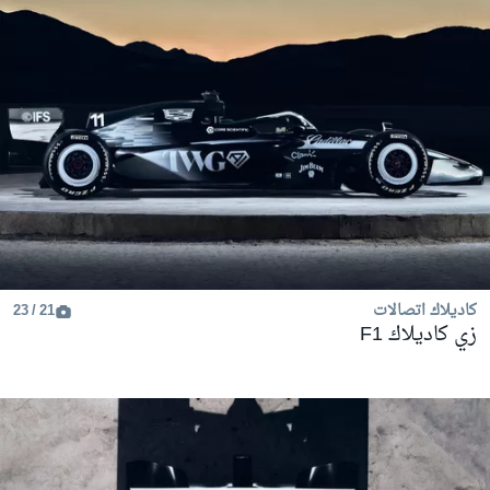
كاديلاك اتصالات
21 / 23
زي كاديلاك F1