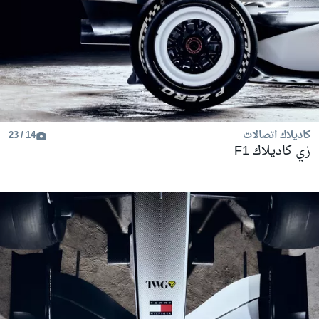
كاديلاك اتصالات
14 / 23
زي كاديلاك F1