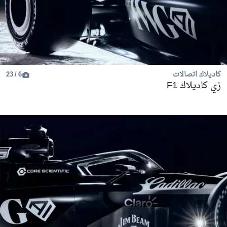
كاديلاك اتصالات
6 / 23
زي كاديلاك F1