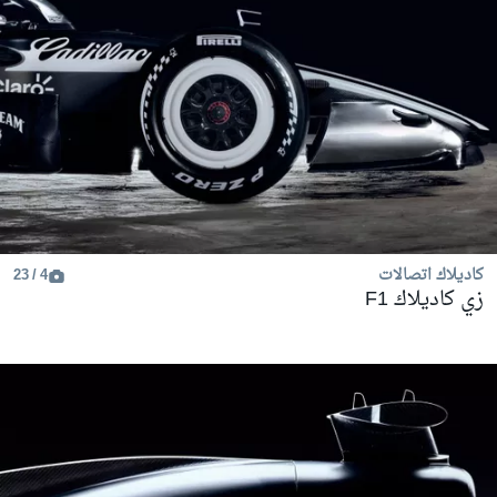
كاديلاك اتصالات
4 / 23
زي كاديلاك F1