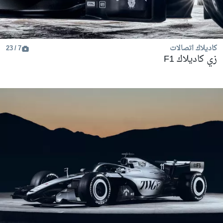
كاديلاك اتصالات
7 / 23
زي كاديلاك F1