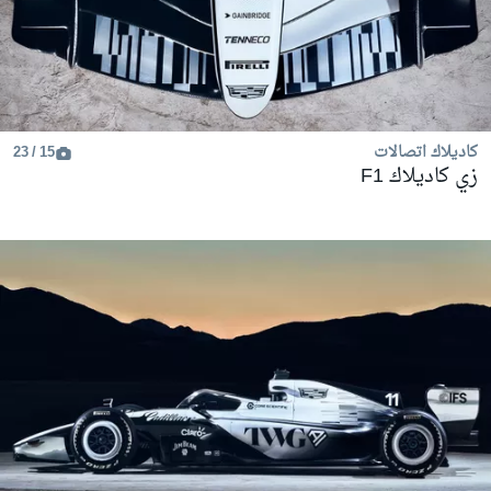
كاديلاك اتصالات
15 / 23
زي كاديلاك F1