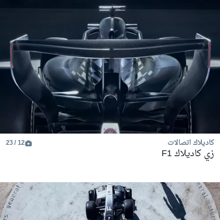
كاديلاك اتصالات
12 / 23
زي كاديلاك F1