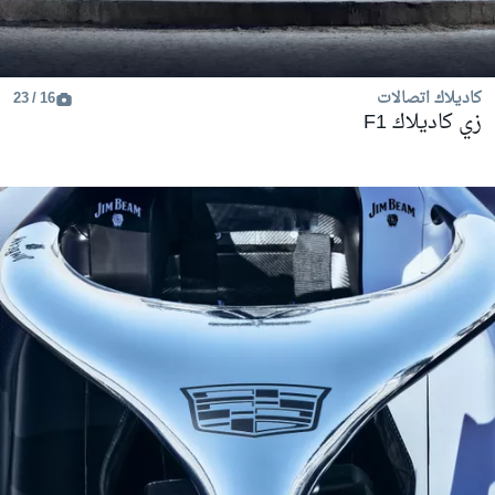
كاديلاك اتصالات
16 / 23
زي كاديلاك F1