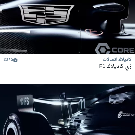
كاديلاك اتصالات
5 / 23
زي كاديلاك F1