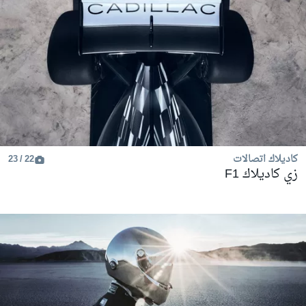
كاديلاك اتصالات
22 / 23
زي كاديلاك F1