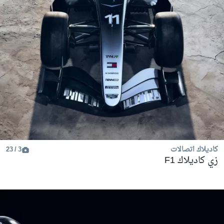
كاديلاك اتصالات
3 / 23
زي كاديلاك F1