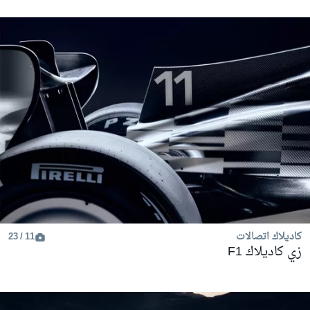
كاديلاك اتصالات
11 / 23
زي كاديلاك F1