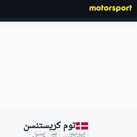
فورمولا 1
توم كريستنسن
تاريخ الميلاد
العمر
الجنسية