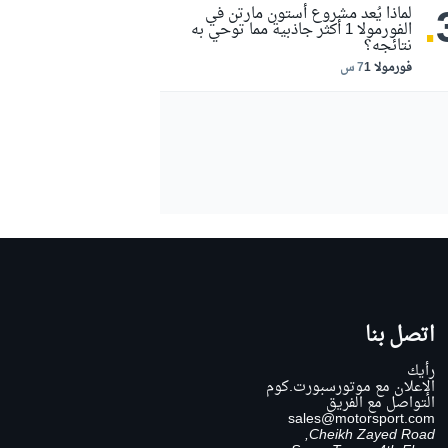
.
لماذا يُعد مشروع أستون مارتن في
الفورمولا 1 أكثر جاذبية مما توحي به
نتائجه؟
فورمولا 1
7 س
اتصل بنا
رأيك
الإعلان مع موتورسبورت.كوم
التواصل مع الفريق
sales@motorsport.com
Cheikh Zayed Road,