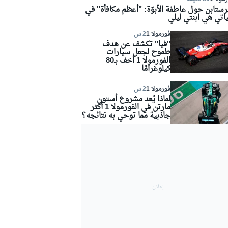
رستابن حول عاطفة الأبوّة: "أعظم مكافأة" في
اتي هي ابنتي ليلي
فورمولا 1
2 س
"فيا" تكشف عن هدف
طموح لجعل سيارات
الفورمولا 1 أخف بـ80
كيلوغرامًا
فورمولا 1
2 س
لماذا يُعد مشروع أستون
مارتن في الفورمولا 1 أكثر
جاذبية مما توحي به نتائجه؟