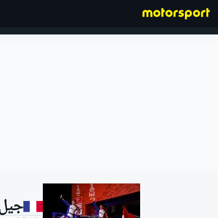
فورمولا 1
جيل 