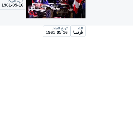
تاريخ الميلاد
موتو جي بي
1961-05-16
البلد
تاريخ الميلاد
فرنسا
1961-05-16
فورمولا إي