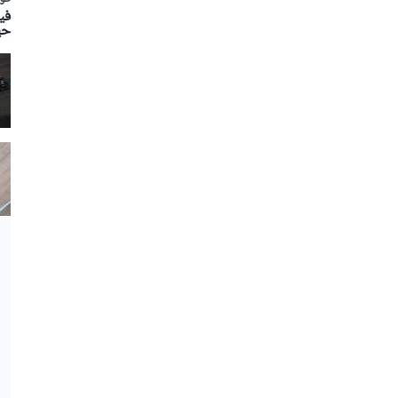
في
حي