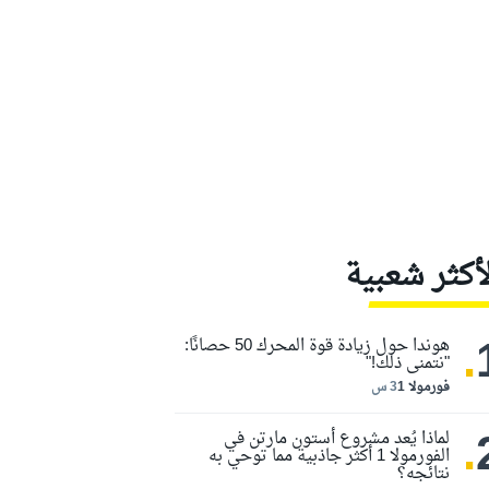
لأكثر شعبية
.
هوندا حول زيادة قوة المحرك 50 حصانًا:
"نتمنى ذلك!"
فورمولا 1
3 س
.
لماذا يُعد مشروع أستون مارتن في
الفورمولا 1 أكثر جاذبية مما توحي به
نتائجه؟