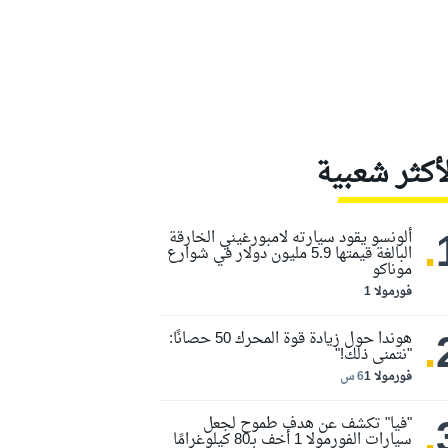
لأكثر شعبية
.
ألونسو يقود سيارته لامبورغيني الخارقة
البالغة قيمتها 5.9 مليون دولار في شوارع
موناكو
فورمولا 1
.
هوندا حول زيادة قوة المحرك 50 حصانًا:
"نتمنى ذلك!"
فورمولا 1
6 س
.
"فيا" تكشف عن هدف طموح لجعل
سيارات الفورمولا 1 أخف بـ80 كيلوغرامًا