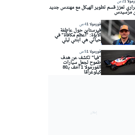
مولا 1
2 س
راري تعزز قسم تطوير الهيكل مع مهندس جديد
 مرسيدس
فورمولا 1
4 س
فيرستابن حول عاطفة
الأبوّة: "أعظم مكافأة" في
حياتي هي ابنتي ليلي
فورمولا 1
5 س
"فيا" تكشف عن هدف
طموح لجعل سيارات
الفورمولا 1 أخف بـ80
كيلوغرامًا