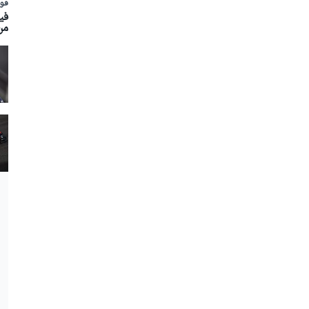
فور
في
من