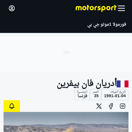
فورمولا 1
موتو جي بي
أدريان فان بيفرين
تاريخ الميلاد
العمر
الجنسية
1991-01-04
35
فرنسا