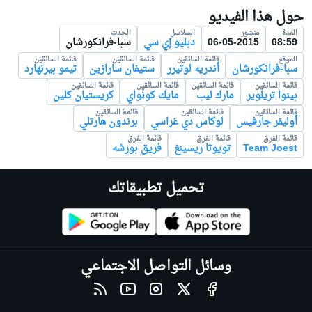
حول هذا الفيديو
المدة
منشور
السلاسل
الحدث
08:59
06-05-2015
دبليو إي سي
سبا-فرانكورشان
الموقع
قائمة السائقين
قائمة السائقين
قائمة السائقين
سبا-فرانكورشان
أندريه لوتيرر
ستيفان سارازين
تيمو بيرنهارد
قائمة السائقين
قائمة السائقين
قائمة السائقين
قائمة السائقين
بينوا تريلوير
مارك ليب
مايك كونواي
كريستيان كلين
قائمة السائقين
قائمة السائقين
قائمة السائقين
أوليفر جارفيس
لوكاس دي غراسي
برندون هارتلي
قائمة الفرق
قائمة الفرق
قائمة الفرق
Team Joest
تويوتا ريسينغ
فريق بورشه
تحميل تطبيقاتك
وسائل التواصل الاجتماعي