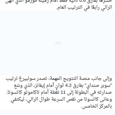
خسرها بفارق 0.6 ثانية فقط أمام زميله فورمو الذي أنهى
الرالي رابعًا في الترتيب العام.
وإلى جانب منصة التتويج المهمة، تصدر سولبيرغ ترتيب
"سوبر صنداي" بفارق 4.2 ثوانٍ أمام إيفانز، الذي وسّع
صدارته في البطولة إلى 11 نقطة أمام تاكاموتو كاتسوتا.
وعانى كاتسوتا من نقص السرعة طوال الرالي، ليكتفي
بالمركز الخامس.