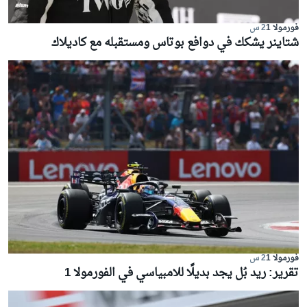
فورمولا 1
2 س
شتاينر يشكك في دوافع بوتاس ومستقبله مع كاديلاك
فورمولا 1
2 س
تقرير: ريد بُل يجد بديلًا للامبياسي في الفورمولا 1