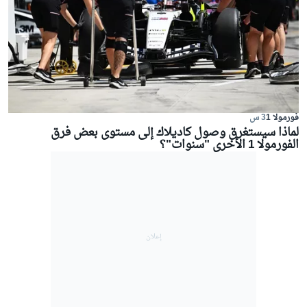
فورمولا 1
3 س
لماذا سيستغرق وصول كاديلاك إلى مستوى بعض فرق
الفورمولا 1 الأخرى "سنوات"؟