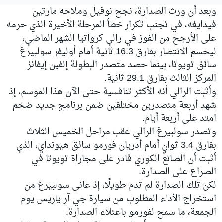
وبعد أن ورث الصدارة، نجح نوفيل وملاحه مارتين
فيدايغه، في تجنب تكرار خطأ المرحلة الأخيرة الذي حرمه
على الأرجح من الفوز في رالي كرواتيا الشهر الماضي،
ليحسم الانتصار بفارق 16.3 ثانية أمام أوليفر سولبيرغ
سائق تويوتا، بينما حصد متصدر البطولة إلفين إيفانز
المركز الثالث بفارق 29.1 ثانية.
وأثبت الرالي أنه الأكثر تنافسية حتى الآن هذا الموسم، إذ
شهد أربعة متصدرين مختلفين ضمن برنامج جديد ضخم
امتد على أربعة أيام.
وتصدر سولبيرغ الرالي عقب مراحل الخميس الثلاث
بفارق 3.4 ثوانٍ أمام أدريان فورمو سائق هيونداي، الذي
أثبت أن الصانع الكوري قادر على مجاراة تويوتا في
الصراع على الصدارة.
لكن تلك الصدارة لم تدم طويلًا، إذ عانى سولبيرغ من
استخراج الأداء المطلوب من سيارة جي آر ياريس يوم
الجمعة، ما سمح لفورمو باعتلاء الصدارة.