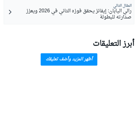
المقال التالي
رالي اليابان: إيفانز يحقق فوزه الثاني في 2026 ويعزز
صدارته للبطولة
أبرز التعليقات
أظهر المزيد وأضف تعليقك