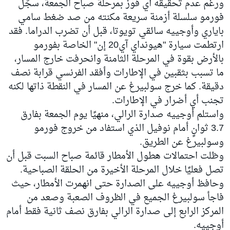
ورغم عدم تحقيقه أي فوز بمرحلة صباح الجمعة، سجّل
فورمو سلسلة أزمنة سريعة مكنته من صد ضغط سامي
باياري وأوجييه سائقي تويوتا، قبل أن تضرب الدراما. فقد
ارتطمت سيارة "هيونداي آي20 إن" الخاصة بفورمو
بالأرض بقوة في المرحلة الثامنة وانحرفت خارج المسار،
ما تسبب بثقبين في الإطارات وأفقد الفرنسي قرابة نصف
دقيقة. كما خرج سولبيرغ عن المسار في النقطة ذاتها لكنه
تجنب أي أضرار في الإطارات.
واستلم أوجييه صدارة الرالي، منهيًا يوم الجمعة بفارق
3.7 ثوانٍ أمام نوفيل الذي استفاد من خروج فورمو
وسولبيرغ عن الطريق.
وظلت احتمالات هطول الأمطار قائمة صباح السبت قبل أن
تصل فعليًا خلال المرحلة الأخيرة من الحلقة الصباحية.
وحافظ أوجييه على الصدارة حتى انهمرت الأمطار، حيث
فاجأ سولبيرغ الجميع في الظروف الصعبة وصعد من
المركز الرابع إلى صدارة الرالي بفارق نصف ثانية فقط أمام
أوجييه.