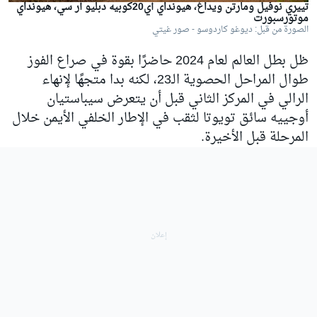
تييري نوفيل ومارتن ويداغ، هيونداي آي20كوبيه دبليو آر سي، هيونداي
موتورسبورت
الصورة من قبل: ديوغو كاردوسو - صور غيتي
ظل بطل العالم لعام 2024 حاضرًا بقوة في صراع الفوز
طوال المراحل الحصوية الـ23، لكنه بدا متجهًا لإنهاء
الرالي في المركز الثاني قبل أن يتعرض سيباستيان
أوجييه سائق تويوتا لثقب في الإطار الخلفي الأيمن خلال
المرحلة قبل الأخيرة.