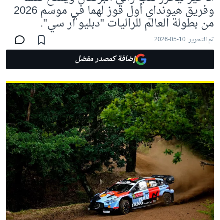
وفريق هيونداي أول فوز لهما في موسم 2026
من بطولة العالم للراليات "دبليو آر سي".
تم التحرير:
10-05-2026
إضافة كمصدر مفضل