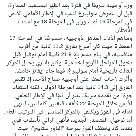
ورد أوجييه سريعًا في فترة بعد الظهر ليستعيد الصدارة،
قبل أن يتعرض سولبيرغ لثقب في الإطار الأمامي الأيمن
في المرحلة 16 ثم لدوران في المرحلة 18 مع اشتداد
الأمطار.
وساهم الأداء المذهل لأوجييه، خصوصًا في المرحلة 17
الممطرة حيث كان أسرع بفارق 11.2 ثانية من أقرب
منافسيه، في بناء تقدم بلغ 21.9 ثانية أمام نوفيل قبل
دخول المراحل الأربع الختامية. وكان باياري يحتل المركز
الثالث بأريحية أمام سولبيرغ، فيما جاء إيفانز خامسًا.
وأثرت زخات المطر على أوجييه صباح الأحد، إذ تقلص
الفارق إلى 14.3 ثانية بعد المرحلة الأولى، لكنه استعاد
جزءًا من تقدمه سريعًا. غير أن ثقبًا في الإطار الخلفي
الأيمن خلال المرحلة 22 كلّفه دقيقتين كاملتين، لينهي
آماله في الفوز ويكتفي بالمركز السادس في الترتيب العام.
أما نوفيل، المتصدر الجديد، فأنهى الرالي بأسلوب قوي
بعدما كاد يخطف الفوز بمرحلة "الباور ستايج"، حيث