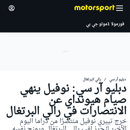
فورمولا 1
موتو جي بي
دبليو آر سي
رالي البرتغال
دبليو آر سي: نوفيل ينهي
صيام هيونداي عن
الانتصارات في رالي البرتغال
خرج تييري نوفيل منتصرًا من دراما اليوم
الأخير ليُحرز لقب رالي البرتغال ويمنح نفسه