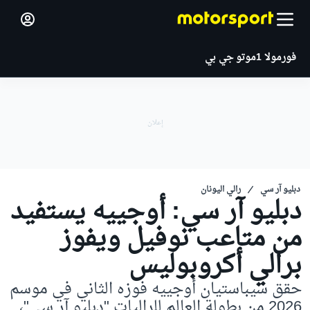
فورمولا 1
موتو جي بي
دبليو آر سي
رالي اليونان
دبليو آر سي: أوجييه يستفيد
من متاعب نوفيل ويفوز
برالي أكروبوليس
حقق سيباستيان أوجييه فوزه الثاني في موسم
2026 من بطولة العالم للراليات "دبليو آر سي"،