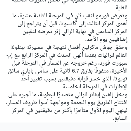
المعدلة من هانكوك صعوبة في تحمل الظروف القاسية
للغاية.
وتعرض فورمو لثقب ثانٍ في المرحلة الثانية عشرة، ما
أهدى المركز الثالث إلى كاتسوتا، قبل أن يتراجع إلى
المركز السادس في نهاية الرالي إثر تعرضه لثقبين
إضافيين يوم الأحد.
وحقق جوش ماكرلين أفضل نتيجة في مسيرته ببطولة
العالم للراليات بعدما أنهى الحدث في المركز الرابع مع إم-
سبورت فورد، رغم خروجه عن المسار في المرحلة قبل
الأخيرة، متفوقًا بفارق 6.7 ثانية على سامي باياري سائق
تويوتا، الذي خسر قرابة دقيقتين بسبب تغيير أحد
الإطارات في المرحلة الخامسة.
ودخل إلفين إيفانز الرالي متصدرًا للبطولة، ما أجبره على
افتتاح الطريق يوم الجمعة ومواجهة أسوأ ظروف المسار،
لينهي اليوم الأول متأخرًا بأكثر من دقيقتين في المركز
السابع.