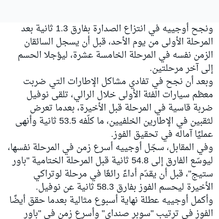
ونجح أوجييه في انتزاع الصدارة بفارق 1.3 ثانية بعد
المرحلة الأولى من يوم الأحد، قبل أن يسجل السائقان
الزمن نفسه في المرحلة الخامسة عشرة، ليؤجلا الحسم
إلى آخر مرحلتين.
وبعد أن نجح في تفادي مشاكل الإطارات التي ضربت
معظم سيارات الفئة الأولى خلال الرالي، تلقى نوفيل
ضربة قاسية في المرحلة قبل الأخيرة، بعدما تعرض
لثقبين في الإطارين الخلفيين، ما كلّفه 53.5 ثانية وأنهى
عمليًا آماله في تحقيق الفوز.
وفي المقابل، سجّل أوجييه أسرع زمن في المرحلة نفسها،
ليوسّع الفارق إلى 54.8 ثانية قبل المرحلة الختامية "باور
ستيج"، قبل أن يقدّم أداءً رائعًا في مرحلة لوتراكي
الأخيرة ليحسم الفوز بفارق 58.3 ثانية عن نوفيل.
وأكمل أوجييه عطلة نهاية أسبوع مثالية بعدما حقق أيضًا
الفوز في ترتيب "سوبر صنداي" وأسرع زمن في "باور