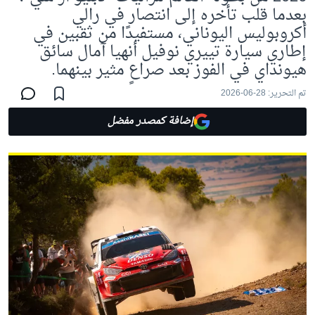
بعدما قلب تأخره إلى انتصار في رالي
أكروبوليس اليوناني، مستفيدًا من ثقبين في
إطاري سيارة تييري نوفيل أنهيا آمال سائق
هيونداي في الفوز بعد صراعٍ مثير بينهما.
تم التحرير:
28-06-2026
إضافة كمصدر مفضل