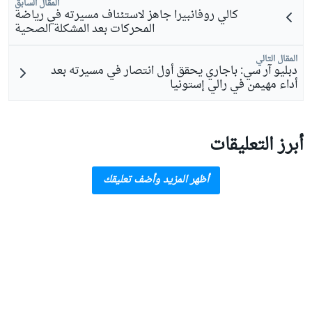
المقال السابق
كالي روفانبيرا جاهز لاستئناف مسيرته في رياضة
المحركات بعد المشكلة الصحية
المقال التالي
دبليو آر سي: باجاري يحقق أول انتصار في مسيرته بعد
أداء مهيمن في رالي إستونيا
أبرز التعليقات
أظهر المزيد وأضف تعليقك