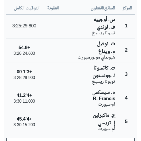
المركز
السائق/المُعاون
العقوبة
التوقيت الكامل
س. أوجييه
3:25:29.800
1
ف. لوندي
تويوتا ريسينغ
ت. نوفيل
+54.8
2
م. ويداغ
3:26:24.600
هيونداي موتورسبورت
ت. كاتسوتا
+3'00.1
3
آ. جونستون
3:28:29.900
تويوتا ريسينغ
م. سيسكس
+4'41.2
4
R. Francis
3:30:11.000
أم-سبورت
ج. ماكيرلين
+4'45.4
5
إ. تريسي
3:30:15.200
أم-سبورت