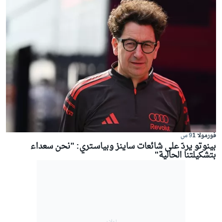
فورمولا 1
9 س
بينوتو يردّ على شائعات ساينز وبياسـتري: "نحن سعداء
بتشكيلتنا الحالية"