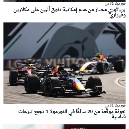
فورمولا 1
8 س
برياتوري محتار من عدم إمكانية تفوق ألبين على مكلارين
وفيراري
فورمولا 1
8 س
خوذة موقّعة من 20 سائقًا في الفورمولا 1 تجمع تبرعات
قياسية