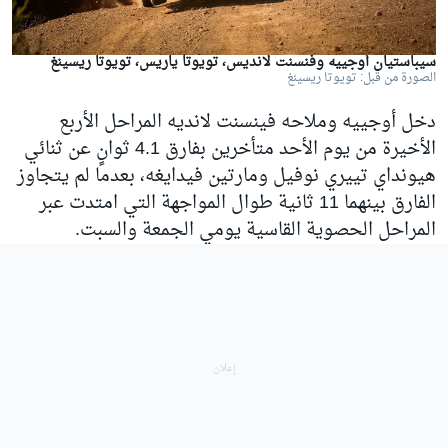
سيباستيان أوجييه وفنسنت لانديس، تويوتا ياريس، تويوتا ريسينغ
الصورة من قبل: تويوتا ريسينغ
دخل أوجييه وملاحه فينسنت لانديه المراحل الأربع
الأخيرة من يوم الأحد متأخرين بفارق 4.1 ثوانٍ عن ثنائي
هيونداي تييري نوفيل ومارتين فيدايغه، بعدما لم يتجاوز
الفارق بينهما 11 ثانية طوال المواجهة التي امتدت عبر
المراحل الحصوية القاسية يومي الجمعة والسبت.