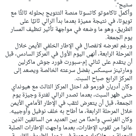
ستيج".
وأكمل تاكاموتو كاتسوتا منصة التتويج بحلوله ثالثًا مع
تويوتا، في نتيجة مميزة بعدما بدأ الرالي ثانيًا على
الطريق، وهو ما وضعه في مواجهة تأثير تنظيف المسار
يوم الجمعة.
ورغم تعرضه لانفصال في الإطار الخلفي الأيمن خلال
المرحلة الرابعة، أنهى اليوم الأول في المركز السادس، قبل
أن يتقدم على ثنائي إم-سبورت فورد جوش ماكرلين
ومارتينز سيسكس بفضل سرعته الخالصة ويصعد إلى
المركز الرابع صباح السبت.
وكان أدريان فورمو قد احتل المركز الثالث مع هيونداي
حتى ظهر السبت، بعدما تصدر الرالي لفترة وجيزة يوم
الجمعة، قبل أن يتعرض لثقب في الإطار الأمامي الأيمن
خلال المرحلة الرابعة، ما أطاح به خلف نوفيل وأوجييه.
وكان الفرنسي واحدًا من بين العديد من السائقين الذين
عانوا من ثقوب الإطارات، بعدما واجهت الإطارات الصلبة