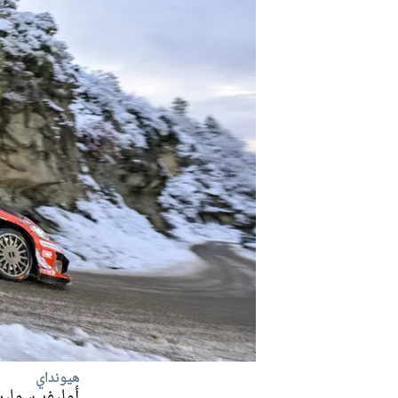
دبليو آر سي
هيونداي