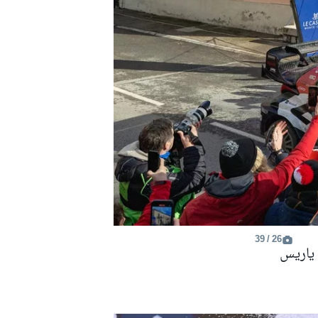
26 / 39
أوليفر سولبرغ، إليوت إدموندسون، تويوتا غازو رايسينغ WRT تويوتا GR ياريس