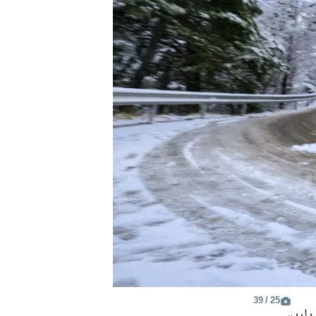
25 / 39
أوليفر سولبرغ، إليوت إدموندسون، تويوتا غازو رايسينغ WRT تويوتا GR ياريس