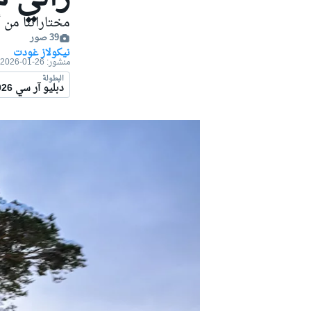
موتو جي بي
مختاراتنا من أ
39 صور
نيكولاز غودت
منشور:
26-01-2026
البطولة
دبليو آر سي 2026
فورمولا إي