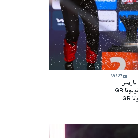
27 / 39
أوليفر سولبرغ، إليوت إدموندسون، تويوتا غازو رايسينغ WRT تويوتا GR ياريس
رالي 1، سيباستيان أوجييه، فنسنت لاندايس، تويوتا غازو رايسينغ WRT تويوتا GR
ياريس رالي 1، إلفين إيفانز، سكوت مارتن، تويوتا غازو رايسينغ WRT تويوتا GR