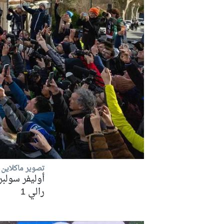
تصوير ماكلاين
رالي
رالي 1