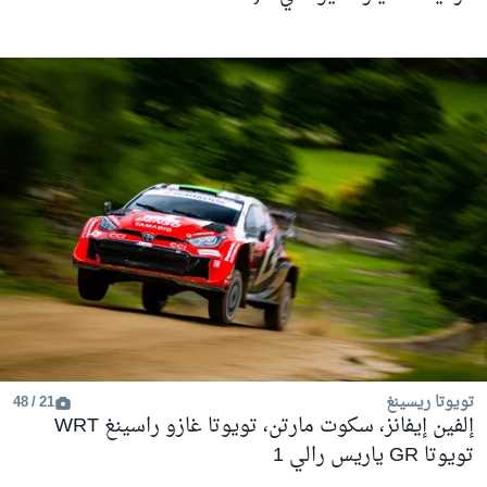
تويوتا ريسينغ
21 / 48
إلفين إيفانز، سكوت مارتن، تويوتا غازو راسينغ WRT
تويوتا GR ياريس رالي 1