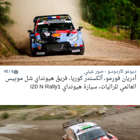
ديوغو كاردوسو - صور غيتي
8 / 48
أدريان فورمو، ألكسندر كوريا، فريق هيونداي شل موبيس
العالمي للراليات، سيارة هيونداي i20 N Rally1