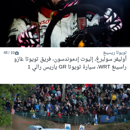
تويوتا ريسينغ
10 / 48
أوليفر سولبرغ، إليوت إدموندسون، فريق تويوتا غازو
راسينغ WRT، سيارة تويوتا GR ياريس رالي 1