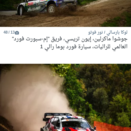
لوكا بارسالي / نور فوتو
13 / 48
جوشوا ماكرلين، إيون تريسي، فريق "إم-سبورت فورد"
العالمي للراليات، سيارة فورد بوما رالي 1