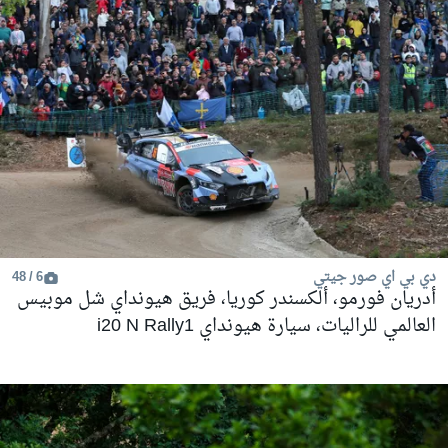
دي بي اي صور جيتي
6 / 48
أدريان فورمو، ألكسندر كوريا، فريق هيونداي شل موبيس
العالمي للراليات، سيارة هيونداي i20 N Rally1