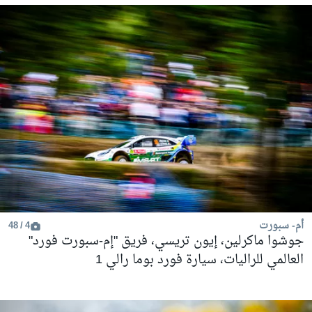
أم- سبورت
4 / 48
جوشوا ماكرلين، إيون تريسي، فريق "إم-سبورت فورد"
العالمي للراليات، سيارة فورد بوما رالي 1