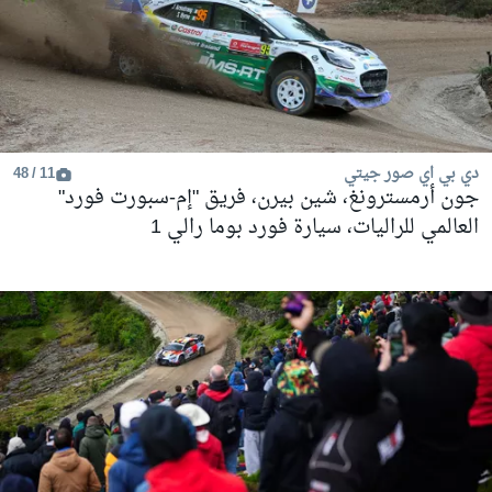
دي بي اي صور جيتي
11 / 48
جون أرمسترونغ، شين بيرن، فريق "إم-سبورت فورد"
العالمي للراليات، سيارة فورد بوما رالي 1