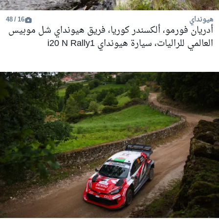
هيونداي
16 / 48
أدريان فورمو، ألكسندر كوريا، فريق هيونداي شل موبيس
العالمي للراليات، سيارة هيونداي i20 N Rally1