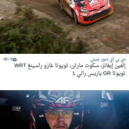
دي بي اي صور جيتي
9 / 48
إلفين إيفانز، سكوت مارتن، تويوتا غازو راسينغ WRT
تويوتا GR ياريس رالي 1