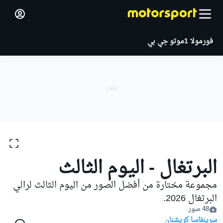
فورمولا 1
موتو جي بي
معارض الصور
دبليو آر سي
رالي البرتغال
البرتغال - اليوم الثالث
مجموعة مختارة من أفضل الصور من اليوم الثالث لرالي
البرتغال 2026.
48 صور
سرينفاسا كريشنان