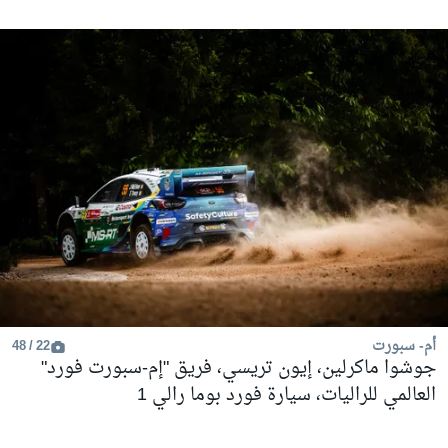
أم- سبورت
22 / 48
جوشوا ماكرلين، إيون تريسي، فريق "إم-سبورت فورد"
العالمي للراليات، سيارة فورد بوما رالي 1