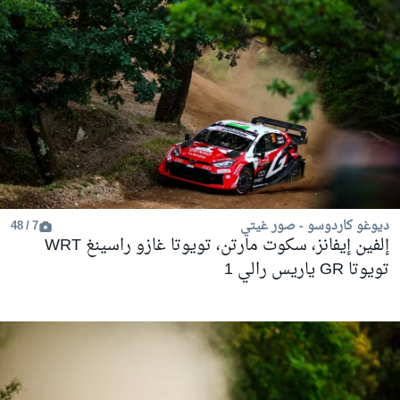
ديوغو كاردوسو - صور غيتي
7 / 48
إلفين إيفانز، سكوت مارتن، تويوتا غازو راسينغ WRT
تويوتا GR ياريس رالي 1