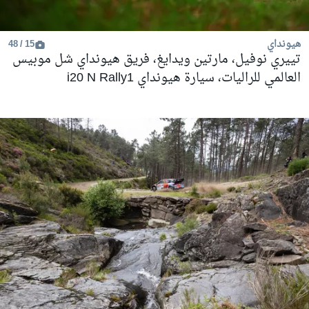
هيونداي
15 / 48
تييري نوفيل، مارتين ويدايغ، فريق هيونداي شل موبيس
العالمي للراليات، سيارة هيونداي i20 N Rally1