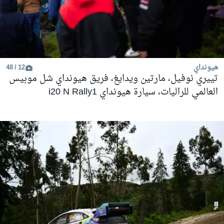
هيونداي
12 / 48
تييري نوفيل، مارتين ويدايغ، فريق هيونداي شل موبيس
العالمي للراليات، سيارة هيونداي i20 N Rally1