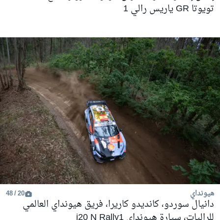
تويوتا GR ياريس رالي 1
هيونداي
20 / 48
دانيال سوردو، كانديدو كاريرا، فريق هيونداي العالمي
للراليات، سيارة هيونداي i20 N Rally1