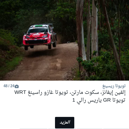
تويوتا ريسينغ
24 / 48
إلفين إيفانز، سكوت مارتن، تويوتا غازو راسينغ WRT
تويوتا GR ياريس رالي 1
المزيد