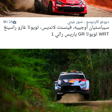
ديوغو كاردوسو - صور غيتي
14 / 48
سيباستيان أوجييه، فينسنت لانديس، تويوتا غازو راسينغ
WRT تويوتا GR ياريس رالي 1