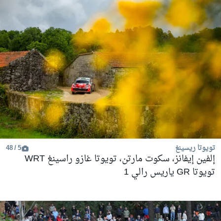
تويوتا ريسينغ
5 / 48
إلفين إيفانز، سكوت مارتن، تويوتا غازو راسينغ WRT
تويوتا GR ياريس رالي 1