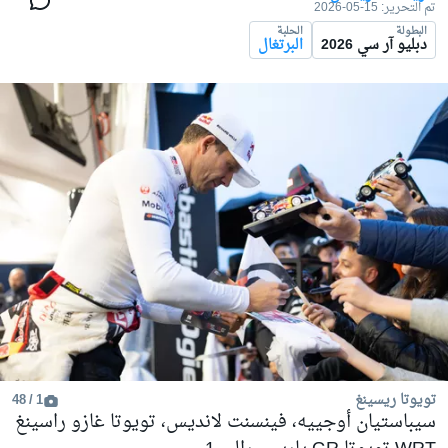
تم التحرير:
15-05-2026
البطولة
الحلبة
دبليو آر سي 2026
البرتغال
تويوتا ريسينغ
1 / 48
سيباستيان أوجييه، فينسنت لانديس، تويوتا غازو راسينغ