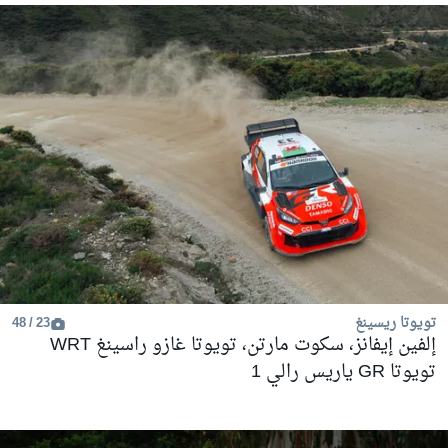
تويوتا ريسينغ
23 / 48
إلفين إيفانز، سكوت مارتن، تويوتا غازو راسينغ WRT
تويوتا GR ياريس رالي 1