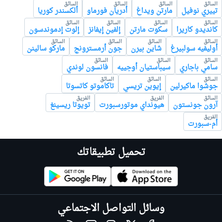
السائق
السائق
السائق
السائق
تييري نوفيل
مارتن ويداغ
أدريان فورماو
ألكسندر كوريا
السائق
السائق
السائق
السائق
كانديدو كاريرا
سكوت مارتن
إلفين إيفانز
إلوت إدموندسون
السائق
السائق
السائق
السائق
أوليفيه سولبيرغ
شاين بيرن
جون أرمسترونج
ماركو سالينن
السائق
السائق
السائق
سامي باجاري
سيباستيان أوجييه
فانسون لوندي
السائق
السائق
السائق
جوشوا ماكيرلين
إيوين تريسي
تاكاموتو كاتسوتا
السائق
الفريق
الفريق
آرون جونستون
هيونداي موتورسبورت
تويوتا ريسينغ
الفريق
أم-سبورت
تحميل تطبيقاتك
وسائل التواصل الاجتماعي