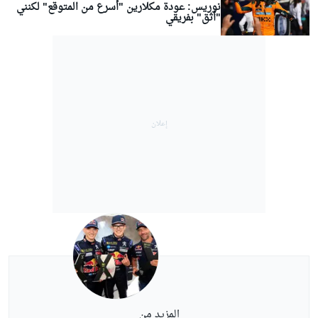
نوريس: عودة مكلارين "أسرع من المتوقع" لكنني
"أثق" بفريقي
المزيد من