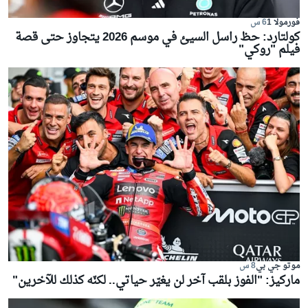
فورمولا 1
6 س
كولتارد: حظ راسل السيئ في موسم 2026 يتجاوز حتى قصة
فيلم "روكي"
موتو جي بي
8 س
ماركيز: "الفوز بلقب آخر لن يغيّر حياتي.. لكنّه كذلك للآخرين"