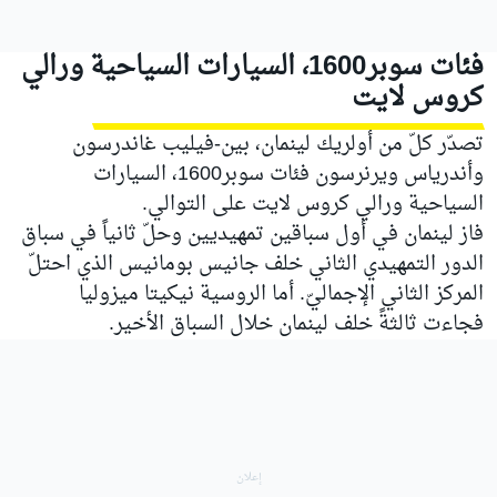
فئات سوبر1600، السيارات السياحية ورالي
كروس لايت
تصدّر كلّ من أولريك لينمان، بين-فيليب غاندرسون
وأندرياس ويرنرسون فئات سوبر1600، السيارات
السياحية ورالي كروس لايت على التوالي.
فاز لينمان في أول سباقين تمهيديين وحلّ ثانياً في سباق
الدور التمهيدي الثاني خلف جانيس بومانيس الذي احتلّ
المركز الثاني الإجماليّ. أما الروسية نيكيتا ميزوليا
فجاءت ثالثةً خلف لينمان خلال السباق الأخير.