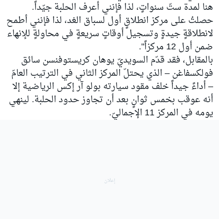
هنا لمدة ستّ سنواتٍ، لذا فإنني أعرف الحلبة جيّداً.
حصلتُ على مركز انطلاقٍ أول لسباق الغد، لذا فإنني أطمح
لانطلاقةٍ جيدةٍ وتسجيل أوقاتٍ سريعةٍ في محاولةٍ للإنهاء
ضمن أول 12 مركزاً".
بالمقابل، فقد قدّم السويديّ يوهان كريستوفنسن سائق
فولكسفاغن – الذي يحتلّ المركز الثاني في الترتيب العامّ
– أداءً جيداً خلف مقود سيارته بولو آر إكس الرياضية إلا
أنه عوقب بخمس ثوانٍ بعد أن تجاوز حدود الحلبة. لينهي
يومه في المركز 11 الإجماليّ.