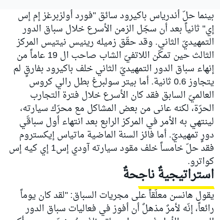
بينما حلّ أندرياس باكيرود سائق "فورد أولزبرغز إم إس
إي" ثانياً بعد أن سجّل الزمن الأسرع خلال سباق الدور
التمهيديّ الثاني. وقد حقّق زميله رينيس نيتيس المركز
الثالث حين تمكّن اللاتفيّ الشاب صاحب ال 19 عاماً من
إنهاء سباق الدور التمهيديّ الثاني خلف باكيرود بفارقٍ لم
يتجاوز 0.6 ثانية. أما بيتر سولبرغ بطل رالي كروس
العالميّ السابق فقد كان الأسرع خلال فترة التجارب
الحرّة، لكنه عانى من بعض المشاكل مع محرّك سيارته،
لينتهي به الأمر في المركز الرابع بعد انتهاء أول سباقَي
دورٍ تمهيديّ. أما فائز السنة الماضية ماتياس إيكستروم
فقد حلّ خامساً خلف مقود سيارته آودي إس1 إي كيه إس
كواترو.
استراتيجيةٌ ناجحةٌ
يقول هانسن معلّقاً على مجريات السباق: "لقد كان يوماً
رائعاً، إنّه لأمرٌ مذهلٌ أن أفوز في فعاليات سباق الدور