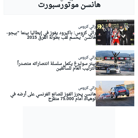
هانسن موتورسبورت
رالي كروس
رالي كروس: باكيرود يفوز في إيطاليا بينما "بيجو-
هانسن" يحسم لقب بطولة الفرق 2015
رالي كروس
بيتر سولبرغ يكمل سلسلة انتصاراته متصدراً
الترتيب العام للسائقين
رالي كروس
هانسن يحرز الفوز للصانع الفرنسي على أرضه في
لوهياك أمام 75.000 متفرج