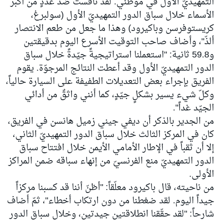
التمهيديّ الأول في موطني. لقد نافستُ ضدّ عددٍ من أكبر
الأسماء خلال سباق الدور التمهيديّ الأول (سولبرغ،
كريستوفرسن وباكيرود) وهذا ما جعل من طعم الانتصار
ألذّ"، وأضاف صاحب التوقيت الأسرع اليوم بدقيقتين
و59.8 ثانية: "استعملنا استراتيجيةً جيّدةً خلال سباق
الدور التمهيديّ الأول وقد أعطت النتائج المرجوّة. يقوم
الفريق بإجراء بعض التعديلات الطفيفة على السيارة حالياً،
وكلّ شيء يسير بشكلٍ جيّدٍ، كما أنني واثقٌ من أدائي
الجيّد غداً".
من الجدير بالذكر أن ديفي جيني زميل هانسن في الفريق،
كان في المركز الثالث خلال سباق الدور التمهيديّ الثاني،
إلا أن ثقباً في الإطار الأمامي الأيمن خلال افتتاح سباق
الدور التمهيديّ منع الفرنسيّ من إنهاء سباقه ضمن المراكز
الأولى.
من ناحيته، قال باكيرود معلّقاً: "أظنّ أننا قد كسبنا مركزاً
جيداً اليوم. لقد ضغطنا من دون ارتكاب أخطاء"، ثمّ أضاف
شارحاً: "لقد حقّقنا انطلاقتين جيدتين، وخلال سباق الدور