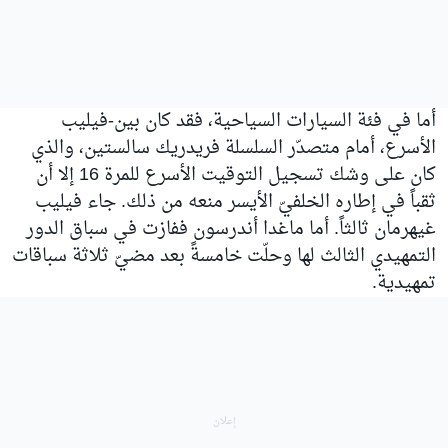
أما في فئة السيارات السياحية، فقد كان بين-فيليب
الأسرع، أمام متصدّر السلسلة فريدريك سالستين، والذي
كان على وشك تسجيل التوقيت الأسرع للمرة 16 إلا أن
ثقباً في إطاره الخلفيّ الأيسر منعه من ذلك. جاء فيليب
غيهرمان ثالثاً. أما ماغدا أندرسون ففازت في سباق الدور
التمهيدي الثالث لها وحلّت خامسةً بعد مضيّ ثلاثة سباقات
تمهيدية.