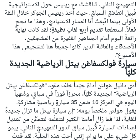
التمهيديّ الثاني، تناقشتُ مع رينيس حول الاستراتيجية
قُبيل انطلاق السباق. حيث أخذ رينيس الجوكر خلال اللفة
الأولى بينما اتّبعتُ أنا المسار الاعتياديّ، وهذا ما نجح
فعلاً. استطعنا تقديم أربع لفاتٍ نظيفةٍ؛ لقد كانت نهايةً
رائعةً اليوم أمام الجماهير الغفيرة من المشجعّين،
الأصدقاء والعائلة الذين كانوا جميعاً هنا لتشجيعي هذا
الأسبوع".
سيارة فولكسفاغن بيتل الرياضية الجديدة
كليّاً
أدى دانيل هولتن أداءً جيّداً خلف مقود "فولكسفاغن بيتل
الرياضية" الجديدة كليّاً، محرزاً فوزاً في سباقٍ، ومُنهياً
اليوم في المركز 16 ضمن 35 سيارةٍ رياضيةٍ مشاركةٍ.
يقول هولتن ملخّصاً يومه: "إن سيارة بيتل ما تزال جديدةً
للغاية، لذا فما زال أمامنا الكثير لنتعلّمه لنتمكّن من تعديل
إعدادات السيارة قُبيل سباق الدور التمهيديّ الثاني. يبدو
كلّ شيءٍ على ما يرام. إنني أحبّ هذه الحلبة. لقد قدتُ