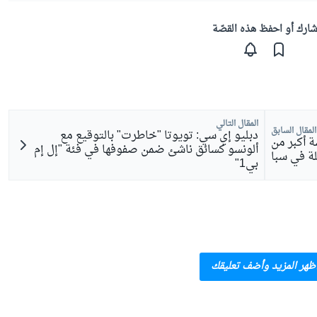
ارك أو احفظ هذه القصّة
المقال التالي
المقال السابق
دبليو إي سي: تويوتا "خاطرت" بالتوقيع مع
 أكبر من
ألونسو كسائق ناشئ ضمن صفوفها في فئة "إل إم
لة في سبا
بي1"
ظهر المزيد وأضف تعليقك