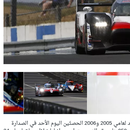
أنهى بطل العالم لسباقات الفورمولا واحد لعامي 2005 و2006 الحصتَين اليوم الأحد في الصدارة