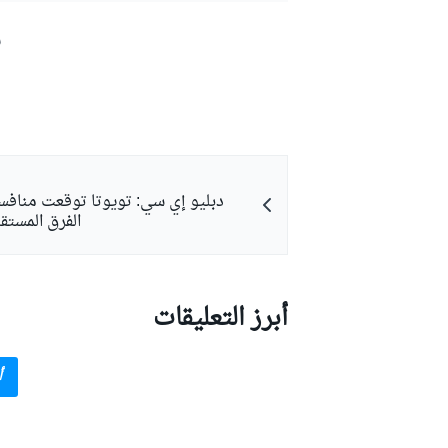
ش
دبليو إي سي: تويوتا توقعت منافسة
الفرق المستق
أبرز التعليقات
أ