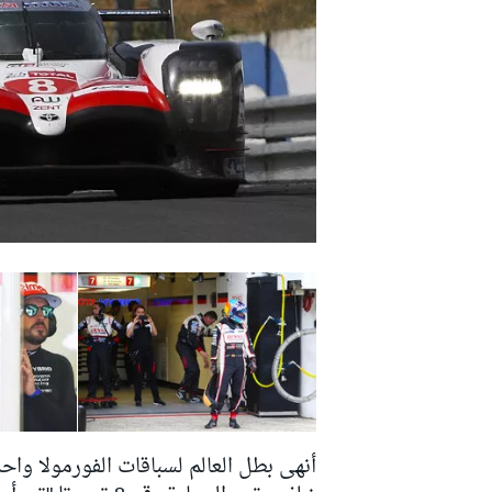
دبليو آر سي