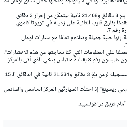
خلف مقود السيارة رقم 8 تويوتا "تي.أس050 هايبرد" والتي سيتواجد بداخلها خلال سباق لومان 24
وحسّن ألونسو من زمنه الصباحي والذي بلغ 3 دقائق و21.468 ثانية ليتمكّن من إحراز 3 دقائق
هر متقدمًا بفارق قارب الثانية على زميله في تويوتا كاموي
 رقم 7.
ة. إنها حلبة جميلة وتتلاءم تمامًا مع سيارات لومان
حصلنا على المعلومات التي كنا بحاجتها من هذه الاختبارات".
وفصل بين سيارتَي تويوتا سيارة ريبيليون-غيبسون رقم 3 بقيادة ماتياس بيخي الذي أتى بالمركز
وصعد أندريه لوتيرير إلى المركز الرابع بتسجيله لزمن بلغ 3 دقائق و21.334 ثانية في الدقائق الـ 15
م.بي ريسينغ" إذ احتلّت السيارتَين المركز الخامس والسادس
أمام فريق دراغونسبيد.