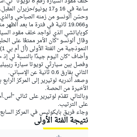
ساعة في 16 و17 يونيو/حزيران المقبل.
و19.066 ثانية في فترة ما بعد الظ
كوباياتشي الذي تواجد خلف مقود السيارة
سباقات التحمّل
وقال ألونسو "كان الأمر ممتعًا على الحلب
النموذجية من الفئة الأولى (أل أم بي 1)".
وأضاف "كان اليوم جيدًا بالنسبة لي إذ 
الثاني بفارق 0.6 ثانية عن الإسباني.
الأخيرة من الحصة.
وبالتالي تقدّم لوتيرير على ثنائي "أس.أ
على الترتيب.
وجاء فريق بايكوليس في المركز السابع 
نتيجة الفئة الأولى