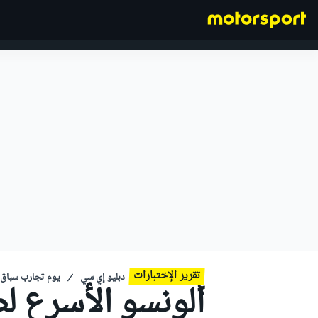
فورمولا 1
تقرير الإختبارات
دبليو إي سي
يوم تجارب سباق لومان
ألونسو الأسرع ل