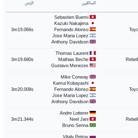
السائقين
الزمن
Sebastien Buemi
Kazuki Nakajima
3m19.066s
Fernando Alonso
Toyo
Jose Maria Lopez
Anthony Davidson
Thomas Laurent
3m19.680s
Mathias Beche
Rebel
Gustavo Menezes
Mike Conway
Kamui Kobayashi
3m20.008s
Fernando Alonso
Toyo
Jose Maria Lopez
Anthony Davidson
Andre Lotterer
3m21.344s
Neel Jani
Rebel
Bruno Senna
Vitaly Petrov