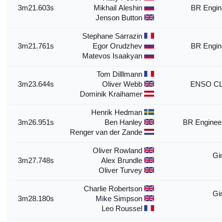
3m21.603s
Mikhail Aleshin
BR Engin
Jenson Button
Stephane Sarrazin
3m21.761s
Egor Orudzhev
BR Engin
Matevos Isaakyan
Tom Dilllmann
3m23.644s
Oliver Webb
ENSO CL
Dominik Kraihamer
Henrik Hedman
3m26.951s
Ben Hanley
BR Enginee
Renger van der Zande
Oliver Rowland
Gi
3m27.748s
Alex Brundle
Oliver Turvey
Charlie Robertson
Gi
3m28.180s
Mike Simpson
Leo Roussel