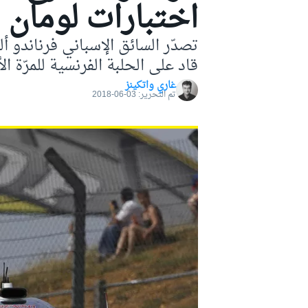
اختبارات لومان
موتو جي بي
تصدّر السائق الإسباني فرناندو 
قاد على الحلبة الفرنسية للمرّة ا
غاري واتكينز
تم التحرير:
03-06-2018
فورمولا إي