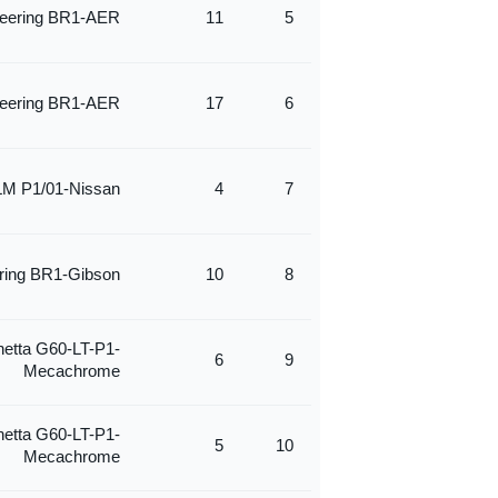
eering BR1-AER
11
5
eering BR1-AER
17
6
M P1/01-Nissan
4
7
ring BR1-Gibson
10
8
netta G60-LT-P1-
6
9
Mecachrome
netta G60-LT-P1-
5
10
Mecachrome