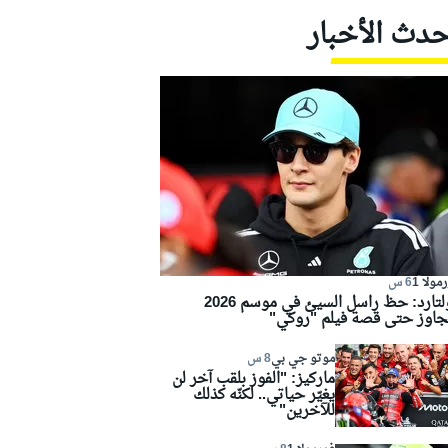
حدث الأخبار
مولا 1
6 س
كولتارد: حظ راسل السيئ في موسم 2026
جاوز حتى قصة فيلم "روكي"
موتو جي بي
8 س
ماركيز: "الفوز بلقب آخر لن
يغيّر حياتي.. لكنّه كذلك
للآخرين"