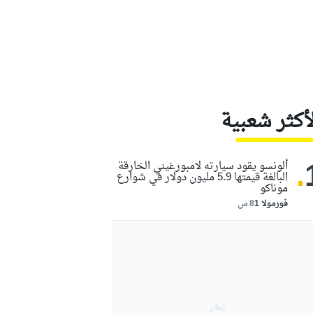
لأكثر شعبية
.
ألونسو يقود سيارته لامبورغيني الخارقة
البالغة قيمتها 5.9 مليون دولار في شوارع
موناكو
فورمولا 1
8 س