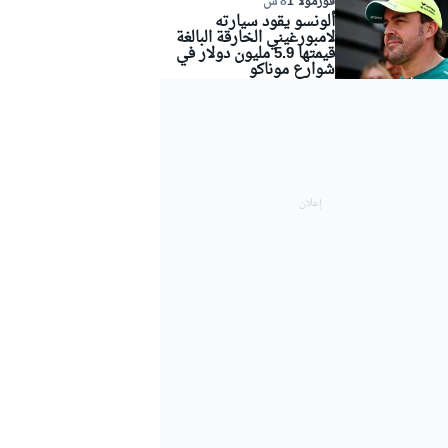
فورمولا 1
8 س
ألونسو يقود سيارته
لامبورغيني الخارقة البالغة
قيمتها 5.9 مليون دولار في
شوارع موناكو