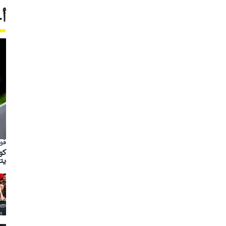
أ
فور
يت