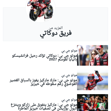
المزيد من
فريق دوكاتي
موتو جي بي
موتو جي بي: دوكاتي تؤكد رحيل فرانشيسكو
بانيايا لموسم 2027
موتو جي بي
موتو جي بي: مارك ماركيز يفوز بالسباق القصير
الفوضوي رغم سقوطه في خيريز
موتو جي بي
موتو جي بي: ماركيز يتفوق على زاركو وينتزع
البول بوزيشن في تصفيات خيريز الماطرة