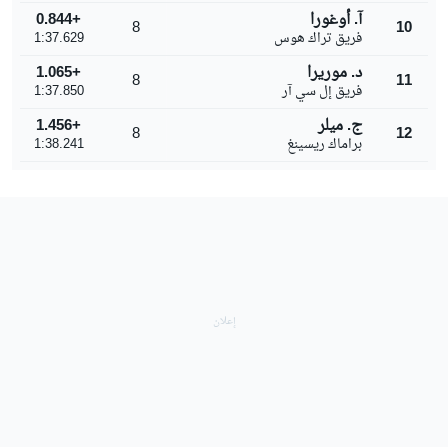
آ. أوغورا
+0.844
8
10
فريق تراك هوس
1:37.629
د. موريرا
+1.065
8
11
فريق إل سي آر
1:37.850
ج. ميلر
+1.456
8
12
براماك ريسينغ
1:38.241