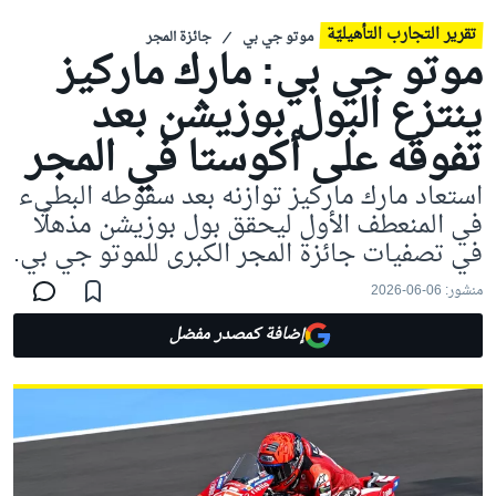
تقرير التجارب التأهيليّة
موتو جي بي
جائزة المجر
موتو جي بي: مارك ماركيز
ينتزع البول بوزيشن بعد
تفوقه على أكوستا في المجر
استعاد مارك ماركيز توازنه بعد سقوطه البطيء
في المنعطف الأول ليحقق بول بوزيشن مذهلًا
في تصفيات جائزة المجر الكبرى للموتو جي بي.
منشور:
06-06-2026
إضافة كمصدر مفضل