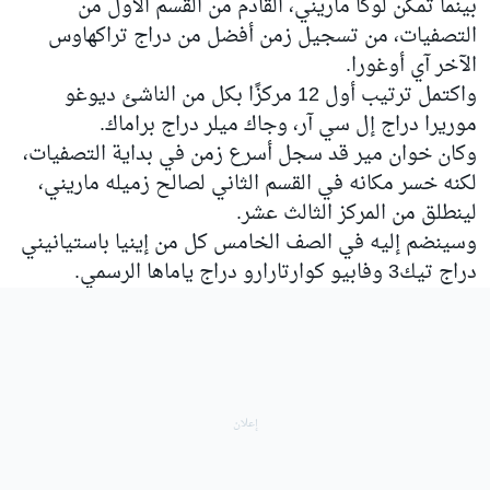
بينما تمكن لوكا ماريني، القادم من القسم الأول من
التصفيات، من تسجيل زمن أفضل من دراج تراكهاوس
الآخر آي أوغورا.
واكتمل ترتيب أول 12 مركزًا بكل من الناشئ ديوغو
موريرا دراج إل سي آر، وجاك ميلر دراج براماك.
وكان خوان مير قد سجل أسرع زمن في بداية التصفيات،
لكنه خسر مكانه في القسم الثاني لصالح زميله ماريني،
لينطلق من المركز الثالث عشر.
وسينضم إليه في الصف الخامس كل من إينيا باستيانيني
دراج تيك3 وفابيو كوارتارارو دراج ياماها الرسمي.