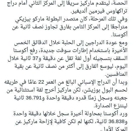
الحصة، ليتقدم ماركيز سريعًا إلى المركز الثاني أمام دراج
تراكهاوس فيرمين ألديغير.
وفي تلك المرحلة، كان متصدر البطولة ماركو بيزيكي
متراجعًا إلى المركز الثامن بفارق تجاوز نصف ثانية عن
أكوستا.
ومع عودة الدراجين إلى الحلبة خلال الدقائق الخمس
الأخيرة باستخدام إطارات سوفت جديدة، رفع أكوستا
السقف بتسجيله أول لفة تقل عن دقيقة و37 ثانية خلال
اليوم، ليوسع الفارق إلى أكثر من نصف ثانية عن بقية
المنافسين.
وبدا أن الدراج الإسباني البالغ من العمر 22 عامًا في طريقه
لحسم البول بوزيشن، لكن ماركيز أخرج لفة استثنائية من
جعبته وسجل زمنًا قدره دقيقة واحدة و36.791 ثانية
لينتزع الصدارة.
ورد أكوستا بمحاولة أخيرة سجل خلالها دقيقة واحدة
و36.838 ثانية، لكنها لم تكن كافية لإزاحة ماركيز عن
المركز الأول.