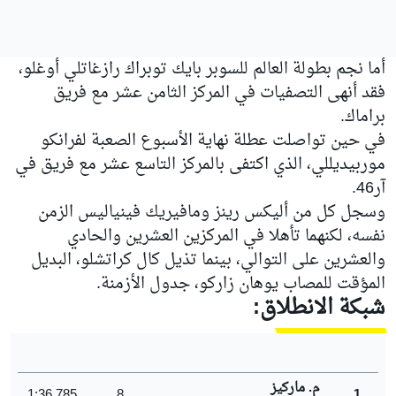
أما نجم بطولة العالم للسوبر بايك توبراك رازغاتلي أوغلو،
فقد أنهى التصفيات في المركز الثامن عشر مع فريق
براماك.
في حين تواصلت عطلة نهاية الأسبوع الصعبة لفرانكو
موربيديللي، الذي اكتفى بالمركز التاسع عشر مع فريق في
آر46.
وسجل كل من أليكس رينز ومافيريك فينياليس الزمن
نفسه، لكنهما تأهلا في المركزين العشرين والحادي
والعشرين على التوالي، بينما تذيل كال كراتشلو، البديل
المؤقت للمصاب يوهان زاركو، جدول الأزمنة.
شبكة الانطلاق:
م. ماركيز
1:36.785
8
1