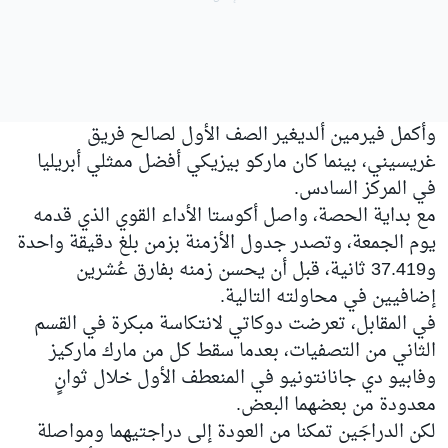
وأكمل فيرمين ألديغير الصف الأول لصالح فريق
غريسيني، بينما كان ماركو بيزيكي أفضل ممثلي أبريليا
في المركز السادس.
مع بداية الحصة، واصل أكوستا الأداء القوي الذي قدمه
يوم الجمعة، وتصدر جدول الأزمنة بزمن بلغ دقيقة واحدة
و37.419 ثانية، قبل أن يحسن زمنه بفارق عُشرين
إضافيين في محاولته التالية.
في المقابل، تعرضت دوكاتي لانتكاسة مبكرة في القسم
الثاني من التصفيات، بعدما سقط كل من مارك ماركيز
وفابيو دي جانانتونيو في المنعطف الأول خلال ثوانٍ
معدودة من بعضهما البعض.
لكن الدراجَين تمكنا من العودة إلى دراجتيهما ومواصلة