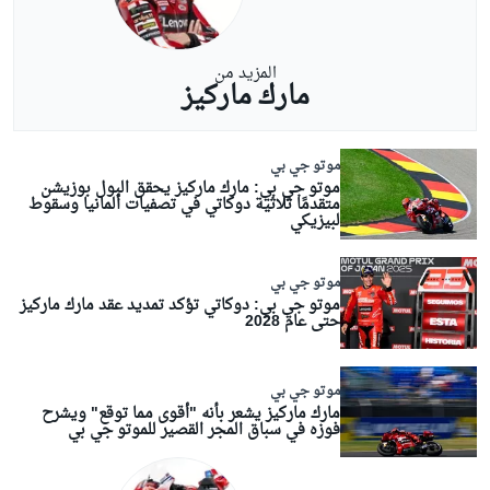
المزيد من
مارك ماركيز
موتو جي بي
موتو جي بي: مارك ماركيز يحقق البول بوزيشن
متقدمًا ثلاثية دوكاتي في تصفيات ألمانيا وسقوط
لبيزيكي
موتو جي بي
موتو جي بي: دوكاتي تؤكد تمديد عقد مارك ماركيز
حتى عام 2028
موتو جي بي
مارك ماركيز يشعر بأنه "أقوى مما توقع" ويشرح
فوزه في سباق المجر القصير للموتو جي بي