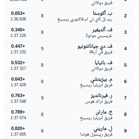
فريق دوكاتي
ب. أكوستا
+0.053
8
2
ريد بُل كاي تي ام فاكتوري ريسينغ
1:36.838
ف. ألديغير
+0.340
8
3
غريسيني موتو2
1:37.125
ف. دي جيانانتونيو
+0.447
9
4
فريق في آر46
1:37.232
المركز
الدراج
عدد اللفات
الزمن
ف. بانيايا
+0.532
8
5
فريق دوكاتي
1:37.317
م. بيزيتشي
+0.643
8
6
فريق أبريليا ريسينغ
1:37.428
ر. فيرنانديز
+0.763
9
7
فريق تراك هوس
1:37.548
خ. مارتن
+0.789
8
8
فريق أبريليا ريسينغ
1:37.574
ل. ماريني
+0.820
8
9
فريق ريبسول هوندا
1:37.605