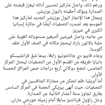
ورغم ذلك، واصل ماركيز تحسين أدائه ليعزز قبضته على
الصدارة ويؤكد أحقيته بالبول بوزيشن.
ويمثل هذا الإنجاز البول بوزيشن الجديد لماركيز هذا
الموسم بعد تصدره التصفيات أيضًا في جائزة إسبانيا
الكبرى في خيريز.
من جانبه، واصل فيرمين ألديغير مستوياته القوية على
حلبة بالاتون بارك ليحجز مكانه في الصف الأول خلف
أكوستا.
وجاء فابيو دي جانانتونيو رابعًا، بينما شق فرانشيسكو
بانيايا طريقه من القسم الأول من التصفيات ليحتل المركز
الخامس، لتضع دوكاتي أربع دراجات ضمن المراكز الخمسة
الأولى.
أما أبريليا، فلم تتمكن من مجاراة المنافسين في
التصفيات، حيث أنهى بيزيكي الحصة في المركز السادس
بفارق تجاوز ستة أعشار الثانية عن الصدارة.
وحل راؤول فرنانديز سابعًا أمام زميله خورخي مارتن،