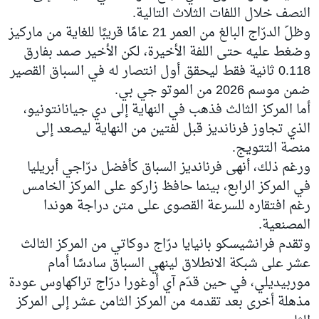
النصف خلال اللفات الثلاث التالية.
وظلّ الدرّاج البالغ من العمر 21 عامًا قريبًا للغاية من ماركيز
وضغط عليه حتى اللفة الأخيرة، لكن الأخير صمد بفارق
0.118 ثانية فقط ليحقق أول انتصار له في السباق القصير
ضمن موسم 2026 من الموتو جي بي.
أما المركز الثالث فذهب في النهاية إلى دي جيانانتونيو،
الذي تجاوز فرنانديز قبل لفتين من النهاية ليصعد إلى
منصة التتويج.
ورغم ذلك، أنهى فرنانديز السباق كأفضل درّاجي أبريليا
في المركز الرابع، بينما حافظ زاركو على المركز الخامس
رغم افتقاره للسرعة القصوى على متن دراجة هوندا
المصنعية.
وتقدم فرانشيسكو بانيايا درّاج دوكاتي من المركز الثالث
عشر على شبكة الانطلاق لينهي السباق سادسًا أمام
موربيديلي، في حين قدّم آي أوغورا درّاج تراكهاوس عودة
مذهلة أخرى بعد تقدمه من المركز الثامن عشر إلى المركز