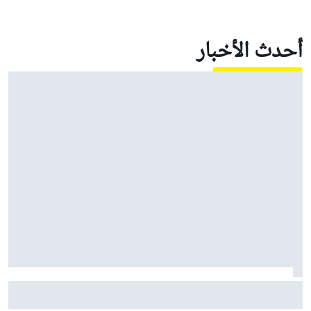
أحدث الأخبار
موتو جي بي: مارتين يقود أبريليا إلى ثلاثية في السباق
القصير مع معاناة ماركيز