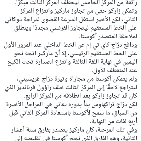
رائعة من المركز الخامس ليخطف المركز الثالث مبكرًا.
وتمكن زاركو حتى من تجاوز ماركيز وانتزاع المركز
الثاني، لكن الأخير استغل السرعة القصوى لدراجة دوكاتي
على الخط المستقيم ليتجاوز الفرنسي مجددًا وينطلق
لملاحقة المتصدر أكوستا.
ودافع درّاج كاي تي إم عن الخط الداخلي عند المرور الأول
على الخط المستقيم الرئيسي، إلا أنّ ماركيز اتجه نحو
اليمين في نهاية اللفة الثالثة وانتزع الصدارة تحت الكبح
عند المنعطف الأول.
ولم يتمكن أكوستا من مجاراة وتيرة درّاج غريسيني،
ليتراجع لاحقًا إلى المركز الثالث خلف راؤول فرنانديز الذي
كان قد تجاوز زاركو بعد انطلاقه من المركز الرابع.
لكن درّاج تراكهاوس بدأ بدوره يعاني في المراحل الأخيرة
من السباق، ما سمح لأكوستا باستعادة المركز الثاني قبل
أربع لفات من النهاية.
وفي تلك المرحلة، كان ماركيز يتصدر بفارق ستة أعشار
الثانية، وهو الفارق الذي نجح أكوستا في تقليصه إلى