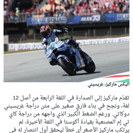
أليكس ماركيز، غريسيني
تقدّم ماركيز إلى الصدارة في اللفة الرابعة من أصل 12
لفة، ونجح في بناء فارقٍ صغير على متن دراجة غريسيني
دوكاتي. ورغم الضغط الكبير الذي واجهه من دراجة كاي
تي إم المصنعية بقيادة أكوستا في اللفة الأخيرة، لم
يرتكب ماركيز الأصغر أي خطأ ليحقق أول انتصار له في