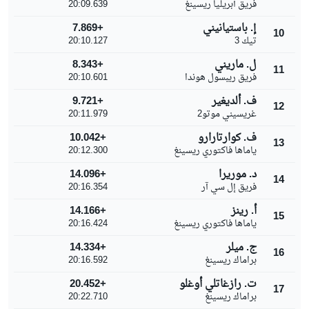
فريق أبريليا ريسينغ
20:09.639
إ. باستيانيني
+7.869
10
تيك 3
20:10.127
ل. ماريني
+8.343
11
فريق ريبسول هوندا
20:10.601
ف. ألديغير
+9.721
12
غريسيني موتو2
20:11.979
ف. كوارتارارو
+10.042
13
ياماها فاكتوري ريسينغ
20:12.300
د. موريرا
+14.096
14
فريق إل سي آر
20:16.354
أ. رينز
+14.166
15
ياماها فاكتوري ريسينغ
20:16.424
ج. ميلر
+14.334
16
براماك ريسينغ
20:16.592
ت. رازغاتلي أوغلو
+20.452
17
براماك ريسينغ
20:22.710