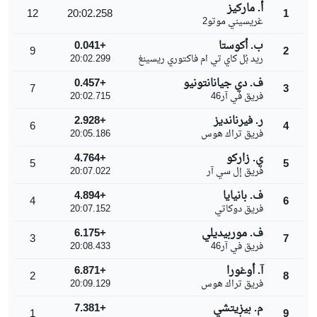
أ. ماركيز
12
20:02.258
1
غريسيني موتو2
ب. أكوستا
+0.041
9
2
ريد بُل كاي تي ام فاكتوري ريسينغ
20:02.299
ف. دي جيانانتونيو
+0.457
7
3
فريق في آر46
20:02.715
ر. فيرنانديز
+2.928
6
4
فريق تراك هوس
20:05.186
ي. زاركو
+4.764
5
5
فريق إل سي آر
20:07.022
ف. بانيايا
+4.894
4
6
فريق دوكاتي
20:07.152
ف. موربيديلي
+6.175
3
7
فريق في آر46
20:08.433
آ. أوغورا
+6.871
2
8
فريق تراك هوس
20:09.129
م. بيزيتشي
+7.381
1
9