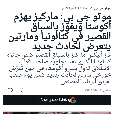
موتو جي بي
جائزة كتالونيا الكبرى
موتو جي بي: ماركيز يهزم
أكوستا ويفوز بالسباق
القصير في كتالونيا ومارتين
يتعرض لحادث جديد
فاز أليكس ماركيز بالسباق القصير ضمن جائزة
كتالونيا الكبرى بعد تجاوزه صاحب قطب
الانطلاق الأول بيدرو أكوستا، في حين تعرّض
خورخي مارتن لحادث جديد ضمن يوم صعب
لفريق أبريليا المصنعي.
منشور:
16-05-2026
إضافة كمصدر مفضل