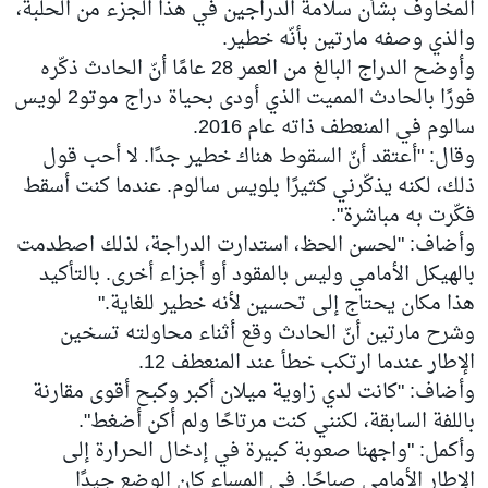
المخاوف بشأن سلامة الدراجين في هذا الجزء من الحلبة،
والذي وصفه مارتين بأنّه خطير.
وأوضح الدراج البالغ من العمر 28 عامًا أنّ الحادث ذكّره
فورًا بالحادث المميت الذي أودى بحياة دراج موتو2 لويس
سالوم في المنعطف ذاته عام 2016.
وقال: "أعتقد أنّ السقوط هناك خطير جدًا. لا أحب قول
ذلك، لكنه يذكّرني كثيرًا بلويس سالوم. عندما كنت أسقط
فكّرت به مباشرة".
وأضاف: "لحسن الحظ، استدارت الدراجة، لذلك اصطدمت
بالهيكل الأمامي وليس بالمقود أو أجزاء أخرى. بالتأكيد
هذا مكان يحتاج إلى تحسين لأنه خطير للغاية."
وشرح مارتين أنّ الحادث وقع أثناء محاولته تسخين
الإطار عندما ارتكب خطأ عند المنعطف 12.
وأضاف: "كانت لدي زاوية ميلان أكبر وكبح أقوى مقارنة
باللفة السابقة، لكنني كنت مرتاحًا ولم أكن أضغط".
وأكمل: "واجهنا صعوبة كبيرة في إدخال الحرارة إلى
الإطار الأمامي صباحًا. في المساء كان الوضع جيدًا