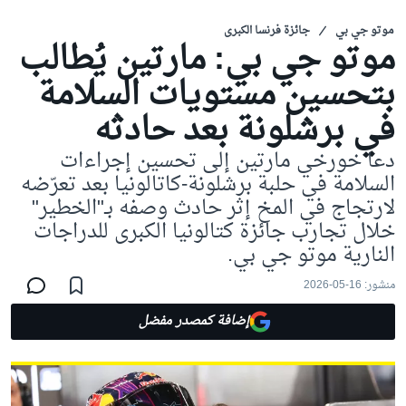
موتو جي بي
جائزة فرنسا الكبرى
موتو جي بي: مارتين يُطالب
بتحسين مستويات السلامة
في برشلونة بعد حادثه
دعا خورخي مارتين إلى تحسين إجراءات
السلامة في حلبة برشلونة-كاتالونيا بعد تعرّضه
لارتجاج في المخ إثر حادث وصفه بـ"الخطير"
خلال تجارب جائزة كتالونيا الكبرى للدراجات
النارية موتو جي بي.
منشور:
16-05-2026
إضافة كمصدر مفضل