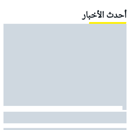
أحدث الأخبار
زافناور ينصح فيراري: "اتركوا شارل لوكلير وشأنه" في معركته
مع هاميلتون