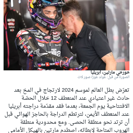
خورخي مارتين، أبريليا
الصورة من قبل: غولد غوز/ صور لات
تعرّض بطل العالم لموسم 2024 لارتجاج في المخ بعد
حادث غير اعتيادي عند المنعطف 12 خلال الحصّة
الافتتاحية يوم الجمعة، بعدما فقد مقدّمة دراجته أبريليا
عند المنعطف الأيمن، لترتطم الدراجة بالحاجز الهوائي قبل
أن ترتد نحو منطقة الحصى. ومع محدودية منطقة
الهروب المتاحة لإبطائه، اصطدم مارتين بالهيكل الأمامي