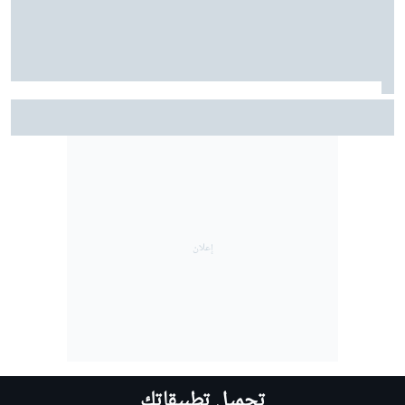
ألونسو يقود سيارته لامبورغيني الخارقة البالغة قيمتها 5.9
مليون دولار في شوارع موناكو
تحميل تطبيقاتك