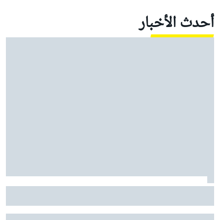
أحدث الأخبار
هوندا تكشف لماذا لم تدرك حجم مشاكلها في الفورمولا 1 إلا
في يناير