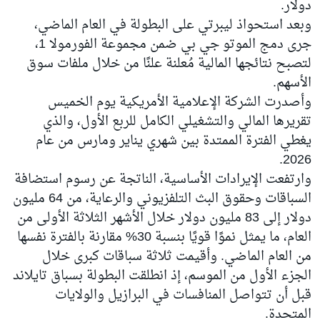
دولار.
وبعد استحواذ ليبرتي على البطولة في العام الماضي،
جرى دمج الموتو جي بي ضمن مجموعة الفورمولا 1،
لتصبح نتائجها المالية مُعلنة علنًا من خلال ملفات سوق
الأسهم.
وأصدرت الشركة الإعلامية الأمريكية يوم الخميس
تقريرها المالي والتشغيلي الكامل للربع الأول، والذي
يغطي الفترة الممتدة بين شهري يناير ومارس من عام
2026.
وارتفعت الإيرادات الأساسية، الناتجة عن رسوم استضافة
السباقات وحقوق البث التلفزيوني والرعاية، من 64 مليون
دولار إلى 83 مليون دولار خلال الأشهر الثلاثة الأولى من
العام، ما يمثل نموًا قويًا بنسبة 30% مقارنة بالفترة نفسها
من العام الماضي. وأقيمت ثلاثة سباقات كبرى خلال
الجزء الأول من الموسم، إذ انطلقت البطولة بسباق تايلاند
قبل أن تتواصل المنافسات في البرازيل والولايات
المتحدة.