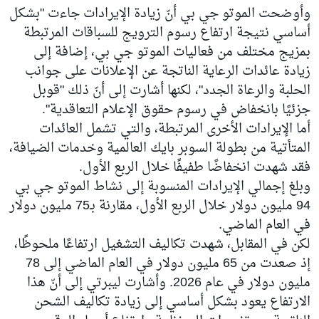
وأوضحت الموتو جي بي أنّ زيادة الإيرادات جاءت "بشكل
أساسي نتيجة ارتفاع رسوم الترويج للسباقات المرتبطة
بمزيج مختلف من فعاليات الموتو جي بي، إضافة إلى
زيادة عائدات الرعاية الناتجة عن الإعلانات على جوانب
الحلبة والرعاة الجدد"، لكنها أشارت إلى أنّ ذلك "قوبل
جزئيًا بانخفاض في رسوم حقوق الإعلام التعاقدية".
أما الإيرادات الأخرى المرتبطة، والتي تشمل العائدات
المتأتية من بطولة السوبر بايك العالمية وخدمات الضيافة،
فقد شهدت انخفاضًا طفيفًا خلال الربع الأول.
وبلغ إجمالي الإيرادات المنسوبة إلى نشاط الموتو جي بي
94 مليون دولار خلال الربع الأول، مقارنة بـ75 مليون دولار
في العام الماضي.
لكن في المقابل، شهدت تكاليف التشغيل ارتفاعًا ملحوظًا،
إذ صعدت من 65 مليون دولار في العام الماضي إلى 78
مليون دولار في عام 2026. وأشارت ليبرتي إلى أنّ هذا
الارتفاع يعود بشكل أساسي إلى زيادة تكاليف الشحن