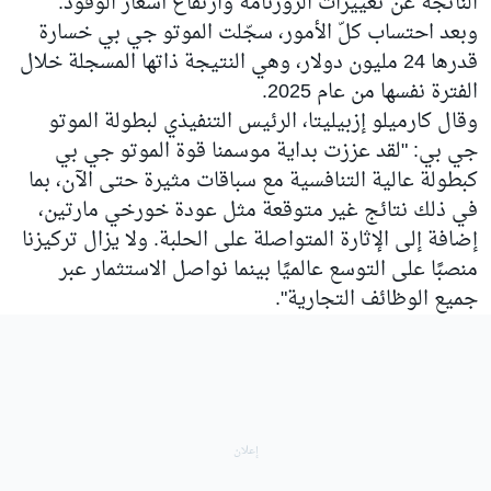
الناتجة عن تغييرات الروزنامة وارتفاع أسعار الوقود.
وبعد احتساب كلّ الأمور، سجّلت الموتو جي بي خسارة
قدرها 24 مليون دولار، وهي النتيجة ذاتها المسجلة خلال
الفترة نفسها من عام 2025.
وقال كارميلو إزبيليتا، الرئيس التنفيذي لبطولة الموتو
جي بي: "لقد عززت بداية موسمنا قوة الموتو جي بي
كبطولة عالية التنافسية مع سباقات مثيرة حتى الآن، بما
في ذلك نتائج غير متوقعة مثل عودة خورخي مارتين،
إضافة إلى الإثارة المتواصلة على الحلبة. ولا يزال تركيزنا
منصبًا على التوسع عالميًا بينما نواصل الاستثمار عبر
جميع الوظائف التجارية".