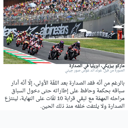
ماركو بيزيكي، أبريليا في الصدارة
الصورة من قبل: غولد آند غوس صور جيتي
بالرغم من أنّه فقد الصدارة بعد اللفّة الأولى، إلّا أنّه أدار
سباقه بحكمة وحافظ على إطاراته حتى دخول السباق
مراحله المهمّة مع تبقي قرابة 10 لفّات على النهاية، لينتزع
الصدارة ولا يلتفت خلفه منذ ذلك الحين.