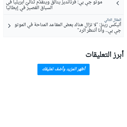
موتو جي بي: فرنانديز يتألّق ويتقدّم ثنائيّ أبريليا في
السباق القصير في إيطاليا
المقال التالي
أليكس رينز: "لا تزال هناك بعض المقاعد المتاحة في الموتو
جي بي.. وأنا أنتظر الرد"
أبرز التعليقات
أظهر المزيد وأضف تعليقك