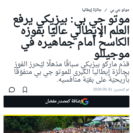
موتو جي بي
جائزة إيطاليا
موتو جي بي: بيزيكي يرفع
العلم الإيطالي عاليًا بفوزه
الكاسح أمام جماهيره في
موجيللو
قدّم ماركو بيزيكي سباقًا مذهلًا ليُحرز الفوز
بجائزة إيطاليا الكبرى للموتو جي بي متفوّقًا
بأريحيّة على بقيّة منافسيه.
تم التحرير:
31-05-2026
إضافة كمصدر مفضل