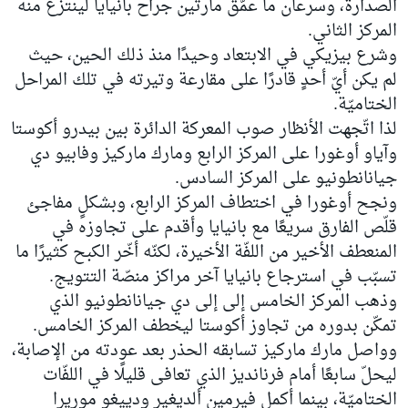
الصدارة، وسرعان ما عمّق مارتين جراح بانيايا لينتزع منه
المركز الثاني.
وشرع بيزيكي في الابتعاد وحيدًا منذ ذلك الحين، حيث
لم يكن أيّ أحدٍ قادرًا على مقارعة وتيرته في تلك المراحل
الختاميّة.
لذا اتّجهت الأنظار صوب المعركة الدائرة بين بيدرو أكوستا
وآياو أوغورا على المركز الرابع ومارك ماركيز وفابيو دي
جيانانطونيو على المركز السادس.
ونجح أوغورا في اختطاف المركز الرابع، وبشكلٍ مفاجئ
قلّص الفارق سريعًا مع بانيايا وأقدم على تجاوزه في
المنعطف الأخير من اللفّة الأخيرة، لكنّه أخّر الكبح كثيرًا ما
تسبّب في استرجاع بانيايا آخر مراكز منصّة التتويج.
وذهب المركز الخامس إلى إلى دي جيانانطونيو الذي
تمكّن بدوره من تجاوز أكوستا ليخطف المركز الخامس.
وواصل مارك ماركيز تسابقه الحذر بعد عودته من الإصابة،
ليحلّ سابعًا أمام فرنانديز الذي تعافى قليلًا في اللفّات
الختاميّة، بينما أكمل فيرمين ألديغير ودييغو موريرا