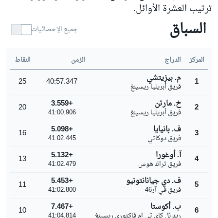
ترتيب العشرة الأوائل.
السباق
جميع الإحصائيات
المركز
الدراج
الزمن
النقاط
م. بيزيتشي
25
40:57.347
1
فريق أبريليا ريسينغ
خ. مارتن
+3.559
20
2
فريق أبريليا ريسينغ
41:00.906
ف. بانيايا
+5.098
16
3
فريق دوكاتي
41:02.445
آ. أوغورا
+5.132
13
4
فريق تراك هوس
41:02.479
ف. دي جيانانتونيو
+5.453
11
5
فريق في آر46
41:02.800
ب. أكوستا
+7.467
10
6
ريد بُل كاي تي ام فاكتوري ريسينغ
41:04.814