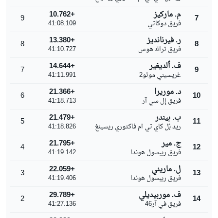
م. ماركيز
+10.762
9
7
فريق دوكاتي
41:08.109
ر. فيرنانديز
+13.380
8
8
فريق تراك هوس
41:10.727
ف. ألديغير
+14.644
7
9
غريسيني موتو2
41:11.991
د. موريرا
+21.366
6
10
فريق إل سي آر
41:18.713
ب. بيندر
+21.479
5
11
ريد بُل كاي تي ام فاكتوري ريسينغ
41:18.826
ج. مير
+21.795
4
12
فريق ريبسول هوندا
41:19.142
ل. ماريني
+22.059
3
13
فريق ريبسول هوندا
41:19.406
ف. موربيديلي
+29.789
2
14
فريق في آر46
41:27.136