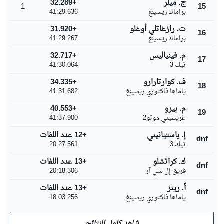
ج. ميلر
+32.289
1
15
براماك ريسينغ
41:29.636
ت. رازغاتلي أوغلو
+31.920
16
براماك ريسينغ
41:29.267
م. فينياليس
+32.717
17
تيك 3
41:30.064
ف. كوارتارارو
+34.335
18
ياماها فاكتوري ريسينغ
41:31.682
م. بيرو
+40.553
19
غريسيني موتو2
41:37.900
إ. باستيانيني
+12 عدد اللفات
dnf
تيك 3
20:27.561
ك. كراتشلو
+13 عدد اللفات
dnf
فريق إل سي آر
20:18.306
أ. رينز
+13 عدد اللفات
dnf
ياماها فاكتوري ريسينغ
18:03.256
شاهد كامل النتائج