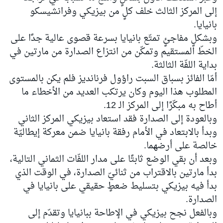
إلى المركز الثالث خلف كلٍ من بيزيكي وفرانشيسكو
بانيايا.
وبشكلٍ مفاجئٍ تمتّع بانيايا بسرعة قصوى عالية جدًا على
الخطّ المستقيم وتمكّن من انتزاع الصدارة من مارتين في
بداية اللفّة الثالثة.
أمّا الفائز بسباق السبت راؤول فرنانديز فلم يكن بالمستوى
المطلوب هذا اليوم وكان يرتكب العديد من الأخطاء ما
أطاح به مبكّرًا إلى المركز الـ 12.
وبالعودة إلى الصدارة فقد استعاد بيزيكي المركز الثاني
وبدأ بالابتعاد في الأمام رفقة بانيايا ضمن معركة إيطاليّة
خالصة على أرضهما.
وبعد أن بقي الوضع ثابتًا على مدار اللفّات الثماني التالية،
بدأ مارتين بالاقتراب من ثنائيّ الصدارة، في الوقت الذي
بدأ فيه بيزيكي بتسليط ضعطٍ حقيقي على بانيايا في
الصدارة.
وبالفعل نجح بيزيكي في الإطاحة ببانيايا وتقدّم إلى