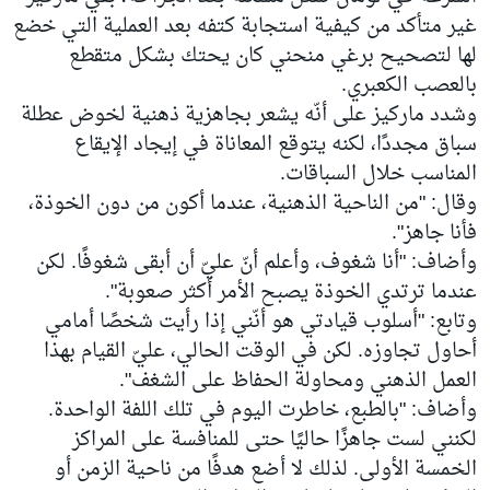
غير متأكد من كيفية استجابة كتفه بعد العملية التي خضع
لها لتصحيح برغي منحني كان يحتك بشكل متقطع
بالعصب الكعبري.
وشدد ماركيز على أنّه يشعر بجاهزية ذهنية لخوض عطلة
سباق مجددًا، لكنه يتوقع المعاناة في إيجاد الإيقاع
المناسب خلال السباقات.
وقال: "من الناحية الذهنية، عندما أكون من دون الخوذة،
فأنا جاهز".
وأضاف: "أنا شغوف، وأعلم أنّ عليّ أن أبقى شغوفًا. لكن
عندما ترتدي الخوذة يصبح الأمر أكثر صعوبة".
وتابع: "أسلوب قيادتي هو أنّني إذا رأيت شخصًا أمامي
أحاول تجاوزه. لكن في الوقت الحالي، عليّ القيام بهذا
العمل الذهني ومحاولة الحفاظ على الشغف".
وأضاف: "بالطبع، خاطرت اليوم في تلك اللفة الواحدة.
لكنني لست جاهزًا حاليًا حتى للمنافسة على المراكز
الخمسة الأولى. لذلك لا أضع هدفًا من ناحية الزمن أو