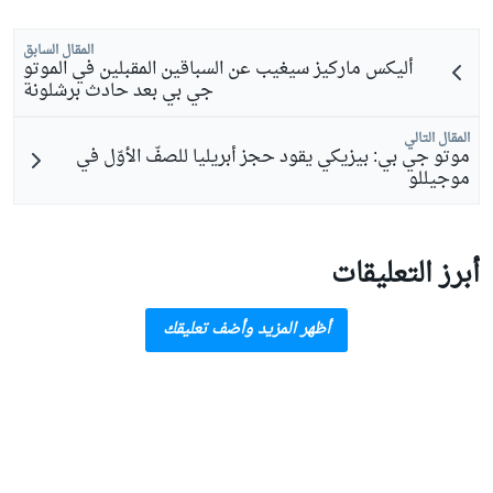
المقال السابق
أليكس ماركيز سيغيب عن السباقين المقبلين في الموتو
جي بي بعد حادث برشلونة
المقال التالي
موتو جي بي: بيزيكي يقود حجز أبريليا للصفّ الأوّل في
موجيللو
أبرز التعليقات
أظهر المزيد وأضف تعليقك