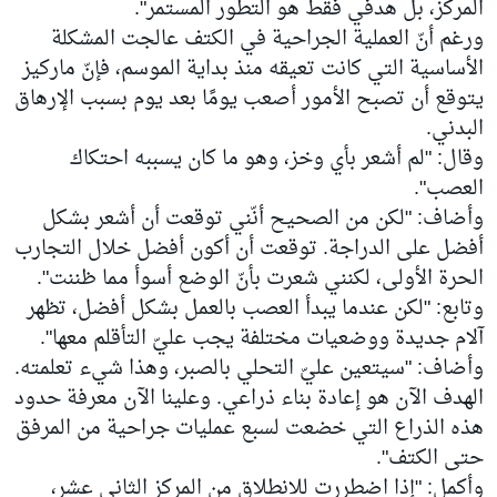
المركز، بل هدفي فقط هو التطور المستمر".
ورغم أنّ العملية الجراحية في الكتف عالجت المشكلة
الأساسية التي كانت تعيقه منذ بداية الموسم، فإنّ ماركيز
يتوقع أن تصبح الأمور أصعب يومًا بعد يوم بسبب الإرهاق
البدني.
وقال: "لم أشعر بأي وخز، وهو ما كان يسببه احتكاك
العصب".
وأضاف: "لكن من الصحيح أنّني توقعت أن أشعر بشكل
أفضل على الدراجة. توقعت أن أكون أفضل خلال التجارب
الحرة الأولى، لكنني شعرت بأنّ الوضع أسوأ مما ظننت".
وتابع: "لكن عندما يبدأ العصب بالعمل بشكل أفضل، تظهر
آلام جديدة ووضعيات مختلفة يجب عليّ التأقلم معها".
وأضاف: "سيتعين عليّ التحلي بالصبر، وهذا شيء تعلمته.
الهدف الآن هو إعادة بناء ذراعي. وعلينا الآن معرفة حدود
هذه الذراع التي خضعت لسبع عمليات جراحية من المرفق
حتى الكتف".
وأكمل: "إذا اضطررت للانطلاق من المركز الثاني عشر،