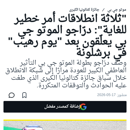
موتو جي بي
جائزة كتالونيا الكبرى
"ثلاثة انطلاقات أمر خطير
للغاية": درّاجو الموتو جي
بي يعلّقون بعد "يوم رهيب"
في برشلونة
وصف درّاجو بطولة الموتو جي بي التأثير
العاطفي الكبير للعودة مرارًا إلى شبكة الانطلاق
خلال سباق جائزة كتالونيا الكبرى الذي طغت
عليه الحوادث والتوقفات المتكررة.
منشور:
17-05-2026
إضافة كمصدر مفضل