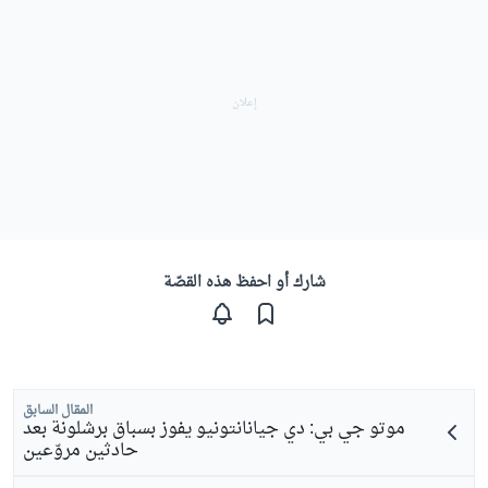
شارك أو احفظ هذه القصّة
المقال السابق
موتو جي بي: دي جيانانتونيو يفوز بسباق برشلونة بعد
حادثين مروّعين