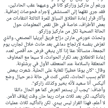
ورغم أن ماركيز وزاركو كانا في وعيهما عقب الحادثين،
فقد جرى نقلهما إلى المستشفى لإجراء فحوصات إضافية.
وأثار قرار إعادة انطلاق السباق للمرة الثالثة انتقادات من
بعض الأطراف، خاصة في ظل نقص المعلومات حول
الحالة الصحية لكل من ماركيز وزاركو.
وتحدّث خورخي مارتن درّاج فريق أبريليا المصنعي، والذي
تعرّض بنفسه لارتجاج دماغي بعد حادث خلال تجارب يوم
الجمعة، متسائلًا عمّا إذا كان ينبغي فرض حد أقصى لعدد
إعادة الانطلاق بعد تكرار الحوادث، لا سيما مع المخاوف
المتعلقة بالسلامة عند المنعطف الأول في برشلونة.
وقال: "كان يومًا خطيرًا للغاية على الحلبة. شعرت ببعض
الألم بسبب الحادث، لكنني كنت في حالة ذعر حيال وضع
أليكس. أنا سعيد لأنّه بخير وكذلك زاركو".
وأضاف: "يجب أن يستمر العرض كما هو الحال دائمًا
بالتأكيد، لكن بعد ثلاث مرات ربما حان وقت إيقاف الأمر.
لا أعلم، فهذا القرار ليس بيدي. لكن بالتأكيد ثلاث عمليات