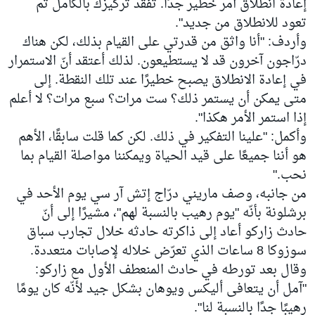
إعادة انطلاق أمر خطير جدًا. تفقد تركيزك بالكامل ثم
تعود للانطلاق من جديد".
وأردف: "أنا واثق من قدرتي على القيام بذلك، لكن هناك
درّاجون آخرون قد لا يستطيعون. لذلك أعتقد أنّ الاستمرار
في إعادة الانطلاق يصبح خطيرًا عند تلك النقطة. إلى
متى يمكن أن يستمر ذلك؟ ست مرات؟ سبع مرات؟ لا أعلم
إذا استمر الأمر هكذا".
وأكمل: "علينا التفكير في ذلك. لكن كما قلت سابقًا، الأهم
هو أننا جميعًا على قيد الحياة ويمكننا مواصلة القيام بما
نحب."
من جانبه، وصف ماريني درّاج إتش آر سي يوم الأحد في
برشلونة بأنّه "يوم رهيب بالنسبة لهم"، مشيرًا إلى أنّ
حادث زاركو أعاد إلى ذاكرته حادثه خلال تجارب سباق
سوزوكا 8 ساعات الذي تعرّض خلاله لإصابات متعددة.
وقال بعد تورطه في حادث المنعطف الأول مع زاركو:
"آمل أن يتعافى أليكس ويوهان بشكل جيد لأنّه كان يومًا
رهيبًا جدًا بالنسبة لنا".