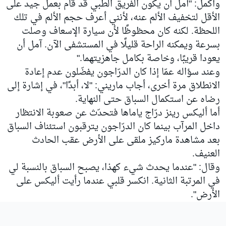
وأكمل: "آمل أن يكون الفريق الطبي قد قام بعمل جيد على
الأقل لتخفيف الألم عنه، لأنني أعرف حجم الألم في تلك
اللحظة. لكنه كان محظوظًا لأن سيارة الإسعاف وصلت
بسرعة ويمكنه الراحة قليلًا في المستشفى الآن. آمل أن
يعودا قريبًا، وخاصة بكامل جاهزيتهما."
وعند سؤاله عمّا إذا كان الدرّاجون يفضّلون عدم إعادة
الانطلاق مرة أخرى، أجاب ماريني: "لا، أبدًا"، في إشارة إلى
رضاه عن استكمال السباق حتى النهاية.
أما أليكس رينز درّاج ياماها فتحدّث عن صعوبة الانتظار
داخل المرآب بينما كان الدرّاجون يترقبون استئناف السباق
بعد مشاهدة ماركيز ملقى على الأرض عقب الحادث
العنيف.
وقال: "عندما يحدث شيء كهذا، يصبح السباق بالنسبة لي
في المرتبة الثانية. انكسر قلبي عندما رأيت أليكس على
الأرض".