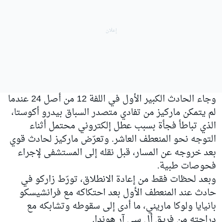
وجاء الحادث الكبير الأول في اللفة 12 من أصل 24 عندما
لم يتمكن ماركيز من تفادي متصدر السباق بيدرو أكوستا،
الذي تباطأ فجأة بسبب عطل إلكتروني محتمل أثناء
التوجه نحو المنعطف العاشر. وتعرّض ماركيز لحادث قوي
بعد خروجه عن المسار، قبل نقله إلى المستشفى لإجراء
فحوصات طبية.
وبعد لحظات فقط من إعادة الانطلاق، تورّط زاركو في
حادث عند المنعطف الأول بعد احتكاكه مع فرانشيسكو
بانيايا ولوكا ماريني، ما أدى إلى سقوطه وتشابكه مع
دراجته من فريق أل سي آر هوندا.