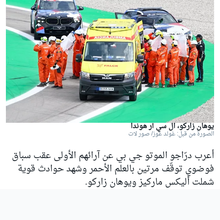
يوهان زاركو، ال سي آر هوندا
الصورة من قبل: غولد غوز/ صور لات
أعرب درّاجو الموتو جي بي عن آرائهم الأولى عقب سباق
فوضوي توقّف مرتين بالعلم الأحمر وشهد حوادث قوية
شملت أليكس ماركيز ويوهان زاركو.