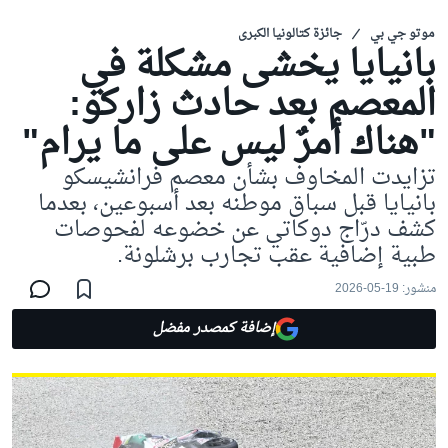
موتو جي بي
جائزة كتالونيا الكبرى
بانيايا يخشى مشكلة في
المعصم بعد حادث زاركو:
"هناك أمرٌ ليس على ما يرام"
تزايدت المخاوف بشأن معصم فرانشيسكو
بانيايا قبل سباق موطنه بعد أسبوعين، بعدما
كشف درّاج دوكاتي عن خضوعه لفحوصات
طبية إضافية عقب تجارب برشلونة.
منشور:
19-05-2026
إضافة كمصدر مفضل