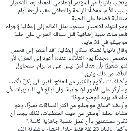
وتغيّب بانيايا عن المؤتمر الإعلامي المعتاد بعد الاختبار
بسبب الألم، مفضّلًا الراحة والتعافي عقب أربعة أيام
متتالية قضاها على الحلبة.
ومع انتهاء الاختبار، سيعود بطل العالم إلى إيطاليا لإجراء
فحوصات طبية إضافية قبل سباقه المنزلي على حلبة
موجيللو في 31 مايو.
وقال بانيايا لشبكة سكاي إيطاليا: "قد أضطر إلى فحص
معصمي مجددًا يوم الثلاثاء عندما أعود إلى المنزل، لأن
لدي شعورًا بأن هناك أمرًا ليس على ما يرام. سنحاول
التأكد من ذلك ونرى."
وأضاف: "سأقوم بالكثير من العلاج الفيزيائي بكلّ تأكيد،
وسأركّز على الأمور الإيجابية، ولن أبالغ في التدريبات لأن
ذلك قد يزيد الوضع سوءًا".
وأردف: "سباق موجيللو من أكثر السباقات تميزًا، وهو
مشابه لحلبة أوستن من حيث المتطلبات، لذلك يجب أن
نكون مستعدين وأن نصل بنسبة جاهزية كاملة."
وأكمل بانيايا 23 لفة فقط خلال اختبار برشلونة الذي