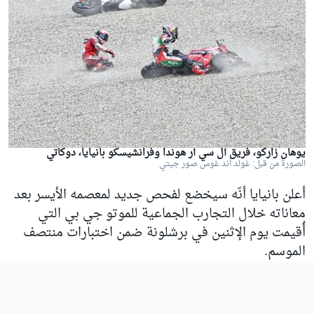
يوهان زاركو، فريق آل سي آر هوندا وفرانشيسكو بانيايا، دوكاتي
الصورة من قبل: غولد آند غوس صور جيتي
أعلن بانيايا أنّه سيخضع لفحص جديد لمعصمه الأيسر بعد
معاناته خلال التجارب الجماعية للموتو جي بي التي
أُقيمت يوم الإثنين في برشلونة ضمن اختبارات منتصف
الموسم.