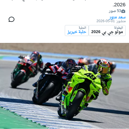
2026.
53 صور
سعد منور
منشور:
01-05-2026
البطولة
الحلبة
موتو جي بي 2026
حلبة خيريز