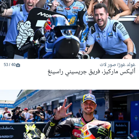
غولد غوز/ صور لات
40 / 53
أليكس ماركيز، فريق جريسيني راسينغ