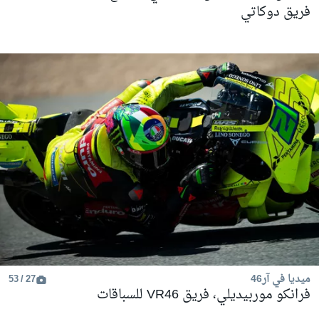
فريق دوكاتي
ميديا في آر46
27 / 53
فرانكو موربيديلي، فريق VR46 للسباقات