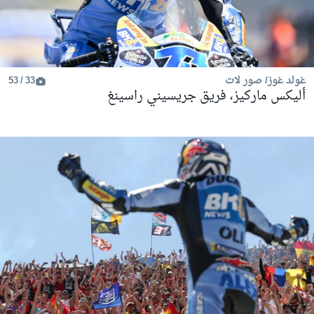
غولد غوز/ صور لات
33 / 53
أليكس ماركيز، فريق جريسيني راسينغ