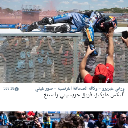
ورخي غيريرو – وكالة الصحافة الفرنسية – صور غيتي
38 / 53
أليكس ماركيز، فريق جريسيني راسينغ