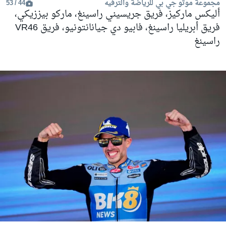
مجموعة موتو جي بي للرياضة والترفيه
44 / 53
أليكس ماركيز، فريق جريسيني راسينغ، ماركو بيززيكي،
فريق أبريليا راسينغ، فابيو دي جيانانتونيو، فريق VR46
راسينغ