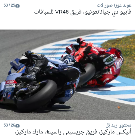
غولد غوز/ صور لات
25 / 53
فابيو دي جيانانتونيو، فريق VR46 للسباقات
محتوى ريد بُل
26 / 53
أليكس ماركيز، فريق جريسيني راسينغ، مارك ماركيز،