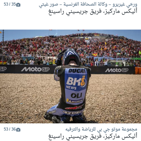
ورخي غيريرو – وكالة الصحافة الفرنسية – صور غيتي
35 / 53
أليكس ماركيز، فريق جريسيني راسينغ
مجموعة موتو جي بي للرياضة والترفيه
36 / 53
أليكس ماركيز، فريق جريسيني راسينغ