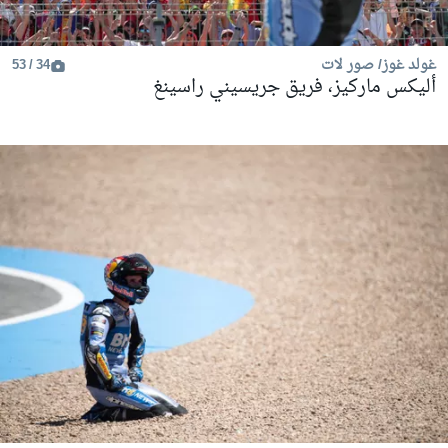
غولد غوز/ صور لات
34 / 53
أليكس ماركيز، فريق جريسيني راسينغ