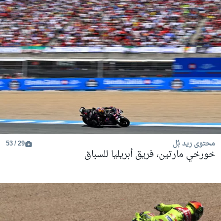
محتوى ريد بُل
29 / 53
خورخي مارتين، فريق أبريليا للسباق