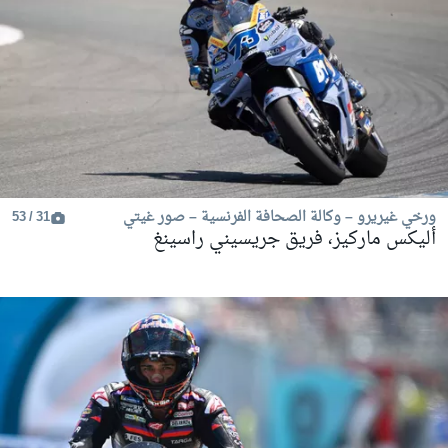
ورخي غيريرو – وكالة الصحافة الفرنسية – صور غيتي
31 / 53
أليكس ماركيز، فريق جريسيني راسينغ