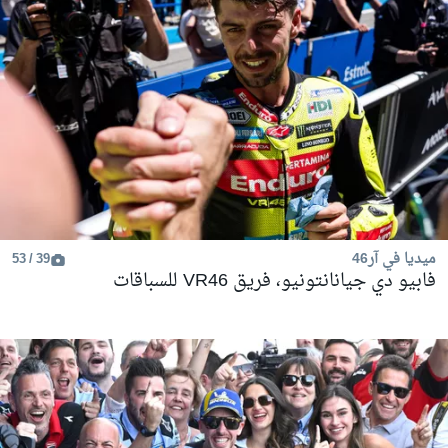
ميديا في آر46
39 / 53
فابيو دي جيانانتونيو، فريق VR46 للسباقات