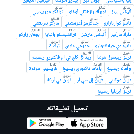
إنيا باستيانيني
جوان مير
بيدرو أكوستا
فيرمين ألديغير
السائق
السائق
السائق
أليكس رينز
توبراك رازغاتلي أوغلو
فرانكو موربيديلي
السائق
السائق
السائق
فابيو كوارتارارو
جياكومو أغوستيني
ماركو بيزيتشي
السائق
السائق
السائق
السائق
مارك ماركيز
أليكس ماركيز
فرانشيسكو بانيايا
يوهان زاركو
السائق
السائق
الفريق
فابيو دي جيانانتونيو
خورخي مارتن
تيك 3
الفريق
الفريق
فريق ريبسول هوندا
ريد بُل كاي تي ام فاكتوري ريسينغ
الفريق
الفريق
الفريق
براماك ريسينغ
ياماها فاكتوري ريسينغ
غريسيني موتو2
الفريق
الفريق
الفريق
فريق دوكاتي
فريق إل سي آر
فريق في آر46
الفريق
فريق أبريليا ريسينغ
تحميل تطبيقاتك