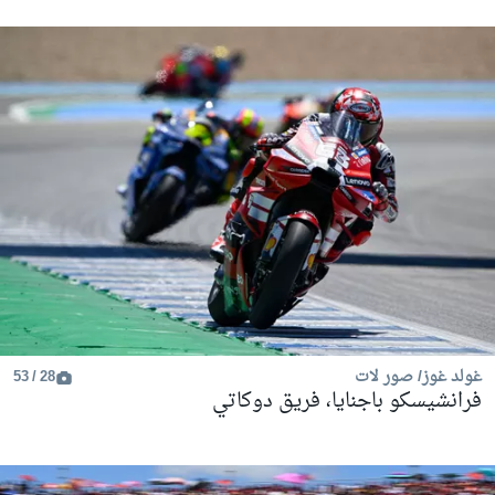
غولد غوز/ صور لات
28 / 53
فرانشيسكو باجنايا، فريق دوكاتي