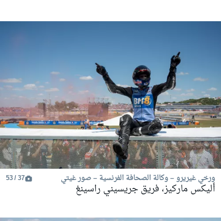
ورخي غيريرو – وكالة الصحافة الفرنسية – صور غيتي
37 / 53
أليكس ماركيز، فريق جريسيني راسينغ