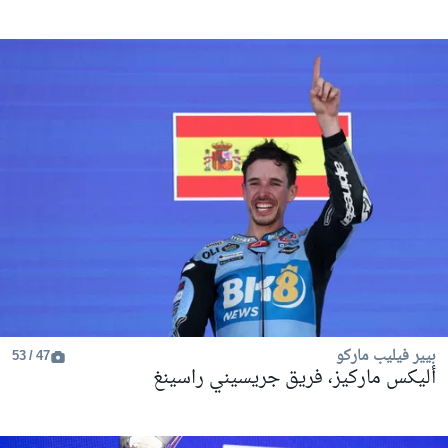
بيير فيليب ماركو
47 / 53
أليكس ماركيز، فريق جريسيني راسينغ