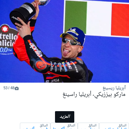
أبريليا ريسينغ
48 / 53
ماركو بيززيكي، أبريليا راسينغ
المزيد
السائق
السائق
السائق
السائق