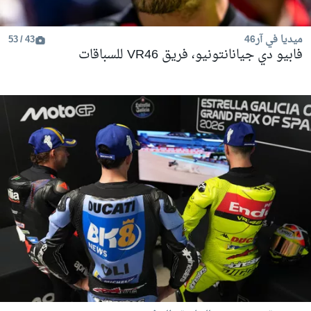
ميديا في آر46
43 / 53
فابيو دي جيانانتونيو، فريق VR46 للسباقات