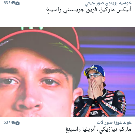
خوسيه بريتون صور جيتي
45 / 53
أليكس ماركيز، فريق جريسيني راسينغ
غولد غوز/ صور لات
46 / 53
ماركو بيززيكي، أبريليا راسينغ