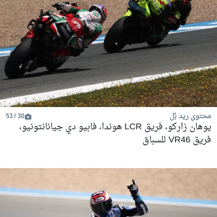
محتوى ريد بُل
30 / 53
يوهان زاركو، فريق LCR هوندا، فابيو دي جيانانتونيو،
فريق VR46 للسباق