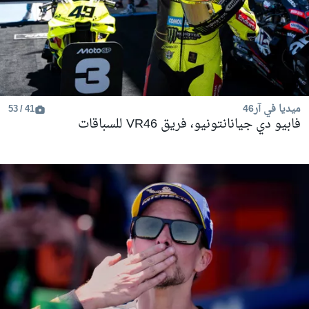
ميديا في آر46
41 / 53
فابيو دي جيانانتونيو، فريق VR46 للسباقات