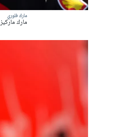
مارك فلوري
مارك ماركيز
سباقات التحمّل