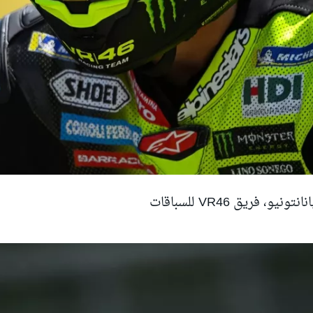
يو، فريق VR46 للسباقات