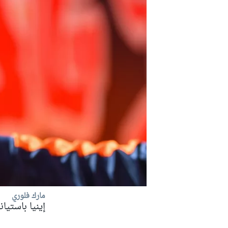
رالي
مارك فلوري
إينيا باستيا