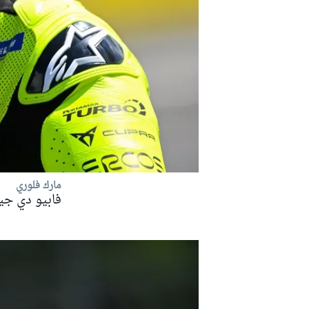
مارك فلوري
فابيو دي جيانانتون