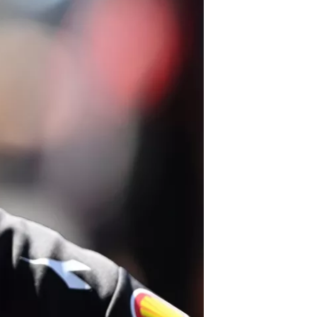
دبليو آر سي