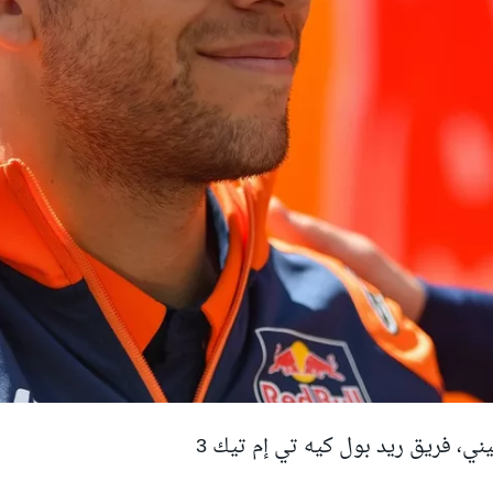
نيني، فريق ريد بول كيه تي إم تيك 3