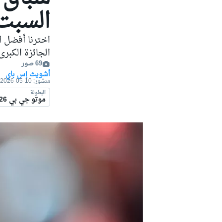
موتو جي بي
السبت
اخترنا أفضل ا
الجائزة الكبرى ا
69 صور
أشويث إس باي
منشور:
10-05-2026
البطولة
موتو جي بي 2026
فورمولا إي