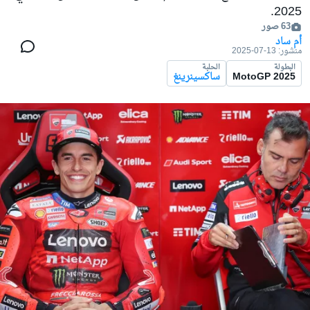
2025.
63 صور
أم ساد
منشور:
13-07-2025
البطولة
الحلبة
MotoGP 2025
ساكسينرينغ