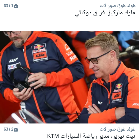
غولد غوز/ صور لات
1 / 63
مارك ماركيز، فريق دوكاتي
غولد غوز/ صور لات
2 / 63
بيت بيرير، مدير رياضة السيارات KTM