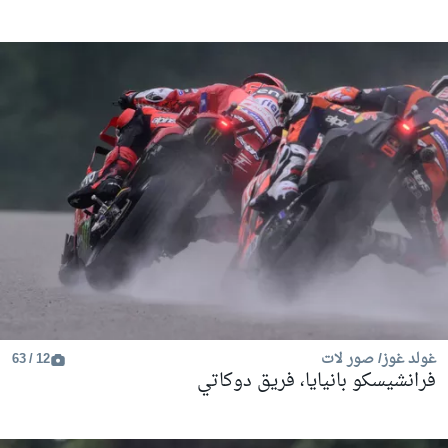
غولد غوز/ صور لات
12 / 63
فرانشيسكو بانيايا، فريق دوكاتي