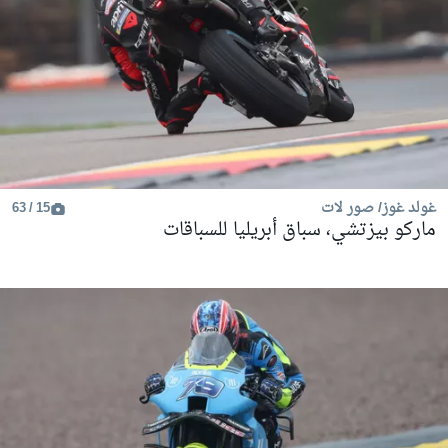
غولد غوز/ صور لات
15 / 63
ماركو بيزتشي، سباق أبريليا للسباقات