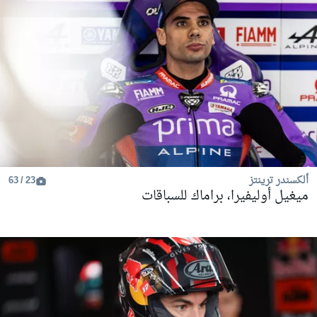
ألكسندر ترينتز
23 / 63
ميغيل أوليفيرا، براماك للسباقات