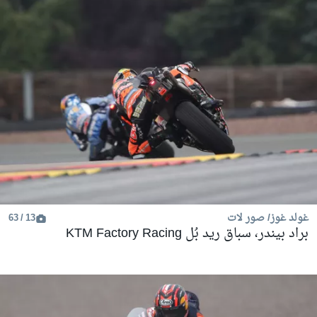
غولد غوز/ صور لات
13 / 63
براد بيندر، سباق ريد بُل KTM Factory Racing