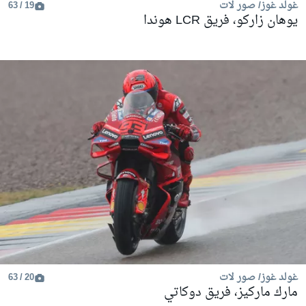
غولد غوز/ صور لات
19 / 63
يوهان زاركو، فريق LCR هوندا
غولد غوز/ صور لات
20 / 63
مارك ماركيز، فريق دوكاتي