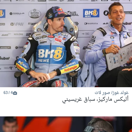
غولد غوز/ صور لات
4 / 63
أليكس ماركيز، سباق غريسيني