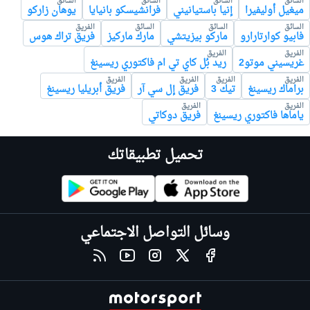
السائق
السائق
السائق
السائق
ميغيل أوليفيرا
إنيا باستيانيني
فرانشيسكو بانيايا
يوهان زاركو
السائق
السائق
السائق
الفريق
فابيو كوارتارارو
ماركو بيزيتشي
مارك ماركيز
فريق تراك هوس
الفريق
الفريق
غريسيني موتو2
ريد بُل كاي تي ام فاكتوري ريسينغ
الفريق
الفريق
الفريق
الفريق
براماك ريسينغ
تيك 3
فريق إل سي آر
فريق أبريليا ريسينغ
الفريق
الفريق
ياماها فاكتوري ريسينغ
فريق دوكاتي
تحميل تطبيقاتك
وسائل التواصل الاجتماعي