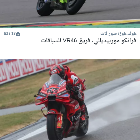
غولد غوز/ صور لات
17 / 63
فرانكو موربيديللي، فريق VR46 للسباقات