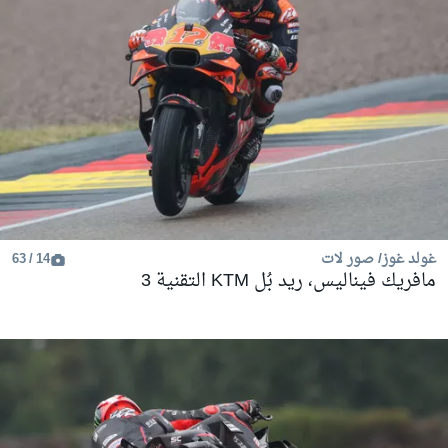
غولد غوز/ صور لات
14 / 63
مافريك فيناليس، ريد بُل KTM التقنية 3