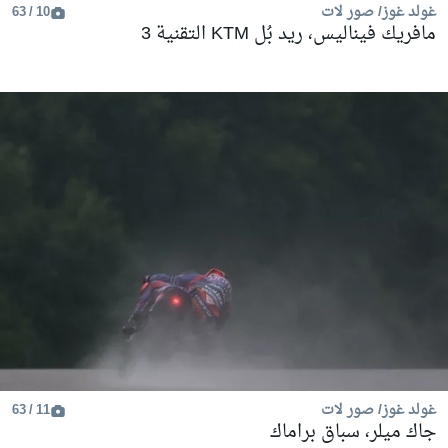
غولد غوز/ صور لات
10 / 63
مافريك فيناليس، ريد بُل KTM التقنية 3
غولد غوز/ صور لات
11 / 63
جاك ميلر، سباق براماك