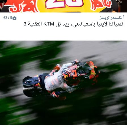
ألكسندر ترينتز
9 / 63
تمنياتنا لإينيا باستيانيني، ريد بُل KTM التقنية 3