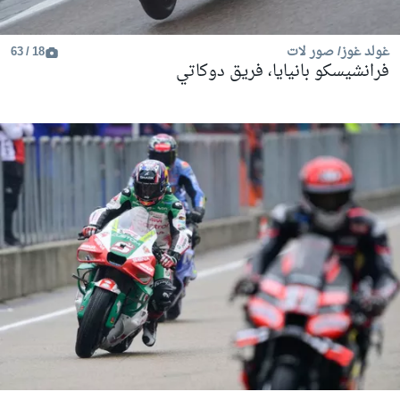
غولد غوز/ صور لات
18 / 63
فرانشيسكو بانيايا، فريق دوكاتي