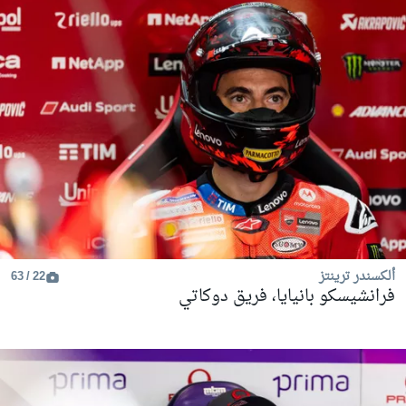
ألكسندر ترينتز
22 / 63
فرانشيسكو بانيايا، فريق دوكاتي