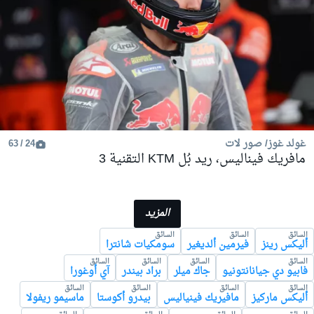
غولد غوز/ صور لات
24 / 63
مافريك فيناليس، ريد بُل KTM التقنية 3
المزيد
السائق
السائق
السائق
أليكس رينز
فيرمين ألديغير
سومكيات شانترا
السائق
السائق
السائق
السائق
فابيو دي جيانانتونيو
جاك ميلر
براد بيندر
آي أوغورا
السائق
السائق
السائق
السائق
أليكس ماركيز
مافيريك فينياليس
بيدرو أكوستا
ماسيمو ريفولا