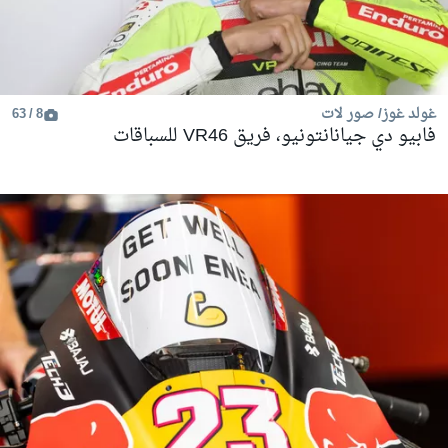
غولد غوز/ صور لات
8 / 63
فابيو دي جيانانتونيو، فريق VR46 للسباقات