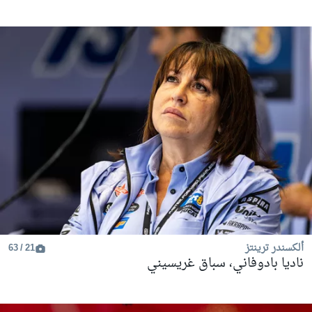
ألكسندر ترينتز
21 / 63
ناديا بادوفاني، سباق غريسيني