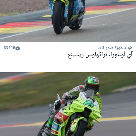
غولد غوز/ صور لات
16 / 63
آي أوغورا، تراكهاوس ريسينغ