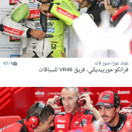
غولد غوز/ صور لات
6 / 63
فرانكو موربيديللي، فريق VR46 للسباقات