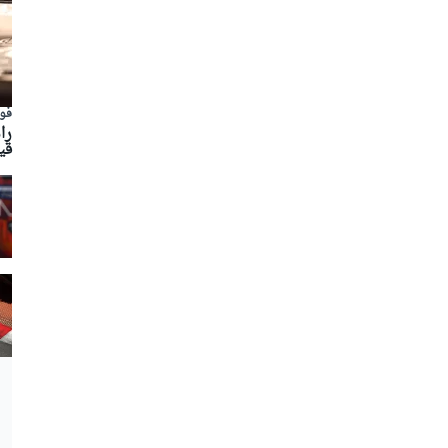
فور
را
قي