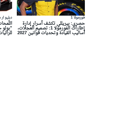
موتو جي بي
فورمولا 1
دبليو آر
حصري: بيريللي تكشف أسرار إدارة
اللّمحا
إطارات الفورمولا 1: تصميم العجلات،
أساليب القيادة وتحديات قوانين 2027
للراليات
فورمولا إي