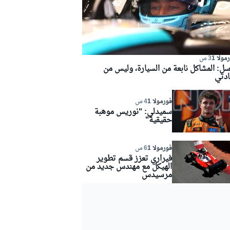
مولا 1
3 س
سل: المشاكل نابعة من السيارة، وليس من
ادتي
فورمولا 1
4 س
سميدلي: "نوريس موهبة
حقيقية"
فورمولا 1
6 س
فيراري تعزز قسم تطوير
الهيكل مع مهندس جديد من
مرسيدس