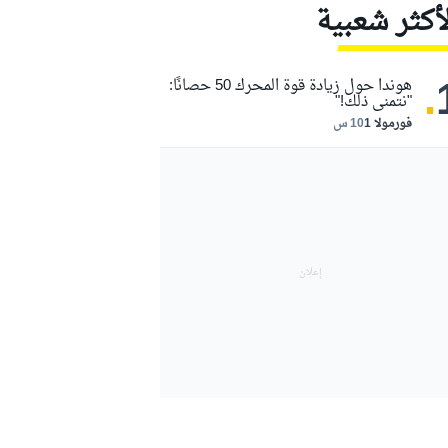
لأكثر شعبية
.
هوندا حول زيادة قوة المحرك 50 حصانًا:
"نتمنى ذلك!"
فورمولا 1
10 س