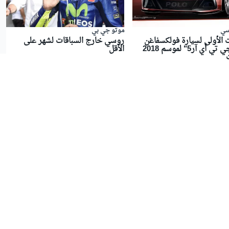
 سي
موتو جي بي
ت الأولى لسيارة فولكسفاغن
روسي خارج السباقات لشهر على
"بولو جي تي أي آر5" لموسم 2018
الأقل