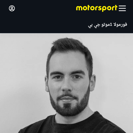
فورمولا 1
موتو جي بي