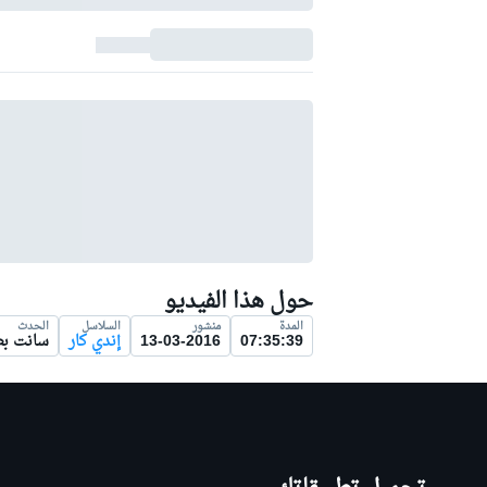
سباقات التحمّل
حول هذا الفيديو
المدة
منشور
السلاسل
الحدث
07:35:39
13-03-2016
إندي كار
سانت ب