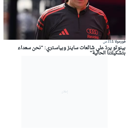
فورمولا 1
21 س
بينوتو يردّ على شائعات ساينز وبياسـتري: "نحن سعداء
بتشكيلتنا الحالية"