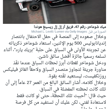
ميك شوماخر، رقم 47، فريق آر إل إل ريسينغ هوندا
الصورة من قبل: Michael L. Levitt / Lumen via Getty Images
وخلال صعوده إلى المنصة في حفل الاحتفال بانتصار
إنديانابوليس 500 يوم الإثنين، استعاد شوماخر ذكرياته
عن تجربته الأولى في السباق على حلبة "بريك يارد"، أثناء
تسلمه رسمياً جائزة أفضل سائق ناشئ.
ودخل شوماخر لقطات أبرز لحظات السباق عندما نفّذ
مناورة جريئة لتجاوز متصدر السباق ولاحقاً الفائز فيليكس
روزنكفيست، ليستعيد لفّته بقوة.
وخلال كلامه، أشار السائق البالغ من العمر 27 عاماً إلى أن
تلك كانت لحظته المفضلة في السباق.
حيث قال: "أحببت تلك اللحظة، حتى لو كانت فقط
لاستعادة لفتي، لكن عليك أن تستفيد من كل فرصة