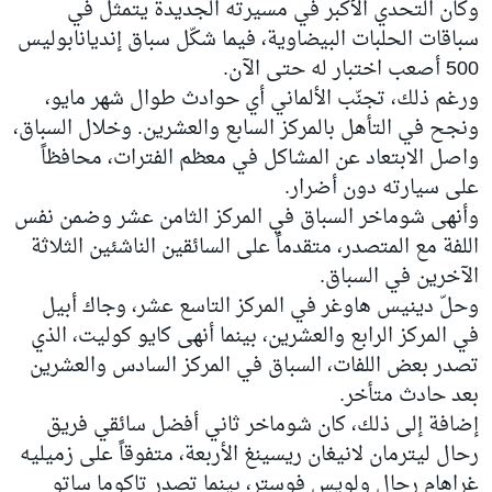
وكان التحدي الأكبر في مسيرته الجديدة يتمثل في
سباقات الحلبات البيضاوية، فيما شكّل سباق إنديانابوليس
500 أصعب اختبار له حتى الآن.
ورغم ذلك، تجنّب الألماني أي حوادث طوال شهر مايو،
ونجح في التأهل بالمركز السابع والعشرين. وخلال السباق،
واصل الابتعاد عن المشاكل في معظم الفترات، محافظاً
على سيارته دون أضرار.
وأنهى شوماخر السباق في المركز الثامن عشر وضمن نفس
اللفة مع المتصدر، متقدماً على السائقين الناشئين الثلاثة
الآخرين في السباق.
وحلّ دينيس هاوغر في المركز التاسع عشر، وجاك أبيل
في المركز الرابع والعشرين، بينما أنهى كايو كوليت، الذي
تصدر بعض اللفات، السباق في المركز السادس والعشرين
بعد حادث متأخر.
إضافة إلى ذلك، كان شوماخر ثاني أفضل سائقي فريق
رحال ليترمان لانيغان ريسينغ الأربعة، متفوقاً على زميليه
غراهام رحال
ولويس فوستر، بينما تصدر
تاكوما ساتو