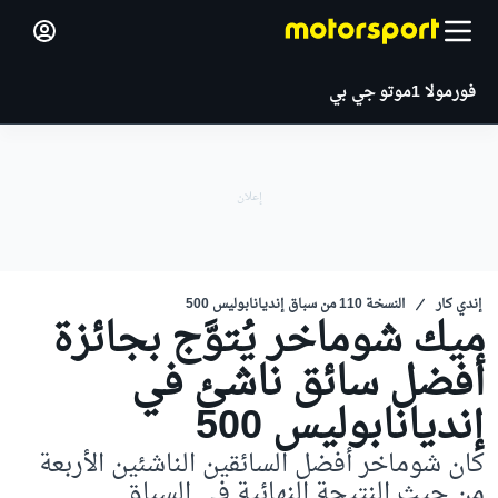
فورمولا 1
موتو جي بي
إندي كار
النسخة 110 من سباق إنديانابوليس 500
ميك شوماخر يُتوَّج بجائزة
أفضل سائق ناشئ في
إنديانابوليس 500
كان شوماخر أفضل السائقين الناشئين الأربعة
من حيث النتيجة النهائية في السباق