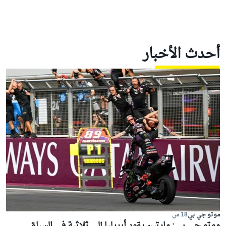
أحدث الأخبار
موتو جي بي
18 س
موتو جي بي: مارتين يقود أبريليا إلى ثلاثية في السباق