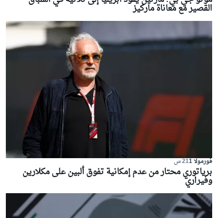
القصير مع معاناة ماركيز
فورمولا 1
21 س
برياتوري محتار من عدم إمكانية تفوق ألبين على مكلارين
وفيراري