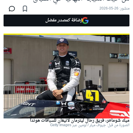
منشور:
26-05-2026
إضافة كمصدر مفضل
ميك شوماخر، فريق رحال ليترمان لانيغان للسباقات هوندا
الصورة من قبل: جيوف ميلر / لومين عبر Getty Images