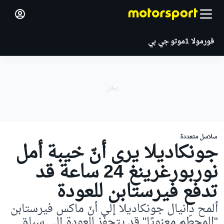
فورمولا 1
موتو جي بي
سلاسل متعددة
جونكاديلا يرى أنّ خيبة أمل
نوربورغرينغ 24 ساعة قد
تدفع فيرستابن للعودة
ألمح دانيال جونكاديلا إلى أنّ ماكس فيرستابن
"المحطّم معنويًا" قد يتحفّز للعودة إلى سباق