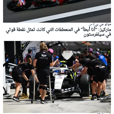
موتو جي بي
2 س
ماركيز: "أنا أبطأ" في المنعطفات التي كانت تمثل نقطة قوتي
في سيلفرستون