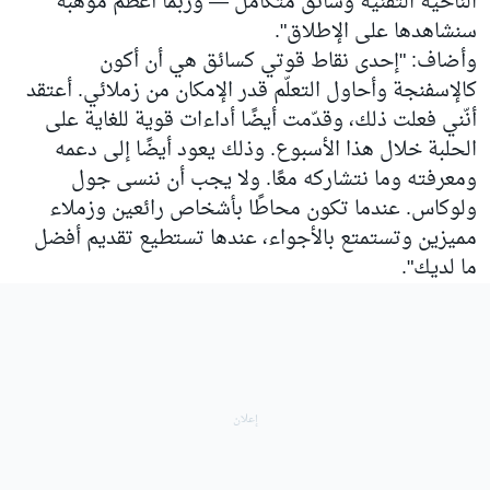
الناحية التقنية وسائق متكامل — وربما أعظم موهبة
سنشاهدها على الإطلاق".
وأضاف: "إحدى نقاط قوتي كسائق هي أن أكون
كالإسفنجة وأحاول التعلّم قدر الإمكان من زملائي. أعتقد
أنّني فعلت ذلك، وقدّمت أيضًا أداءات قوية للغاية على
الحلبة خلال هذا الأسبوع. وذلك يعود أيضًا إلى دعمه
ومعرفته وما نتشاركه معًا. ولا يجب أن ننسى جول
ولوكاس. عندما تكون محاطًا بأشخاص رائعين وزملاء
مميزين وتستمتع بالأجواء، عندها تستطيع تقديم أفضل
ما لديك".