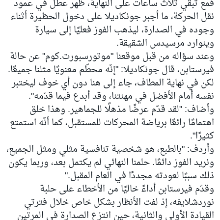
فمع تبقّي ثلاث ساعات على النهاية، ظهر عطل في عمود
نقل الحركة، ما أجبر جونكاديلا على دخول الحظيرة أثناء
وجوده في الصدارة، ليذهب الفوز فعليًا إلى سيارة
وينوارد مرسيدس الشقيقة.
وعند سؤاله من قبل موقعنا "موتورسبورت.كوم" عن حالة
فيرستابن، قال جونكاديلا: "إنّه محطّم معنويًا مثلنا جميعًا.
لكن في نهاية المطاف، جاء إلى هنا دون أي خوف ليختبر
نفسه أمام الأفضل في مهنتنا، وقد أبدع فيما قدّمه".
وأضاف: "لقد قدّم عرضًا مذهلًا للجماهير. وهذا خلق
اهتمامًا رائعًا برياضة المحركات للمستقبل، كما أنّه استمتع
كثيرًا".
وأردف: "بالطبع، هو شخصية تنافسية مثلي ومثل الجميع،
ونريد الفوز دائمًا. حلمنا النهائي لم يكتمل بعد، وربما يكون
ذلك سببًا لعودته مجددًا في العام المقبل."
وقدّم فيرستابن أداءً خاليًا من الأخطاء على حلبة
نوردشلايفه، إذ لفت الأنظار بشكل خاص خلال فترتي
القيادة الأولى والثانية، حين انتزع الصدارة في المرتين