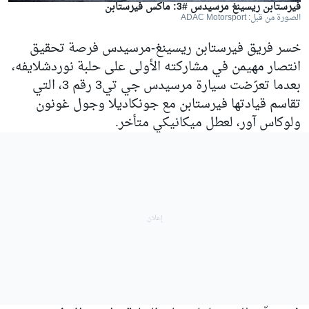
فيرستابن ريسينغ مرسيدس #3: ماكس فيرستابن
الصورة من قبل: ADAC Motorsport
خسر فريق فيرستابن ريسينغ-مرسيدس فرصة تحقيق
انتصار مهيمن في مشاركته الأولى على حلبة نوردشلايفه،
بعدما تعرّضت سيارة مرسيدس جي تي3 رقم 3، التي
تقاسم قيادتها فيرستابن مع جونكاديلا وجول غونون
ولوكاس آور، لعطل ميكانيكي متأخر.