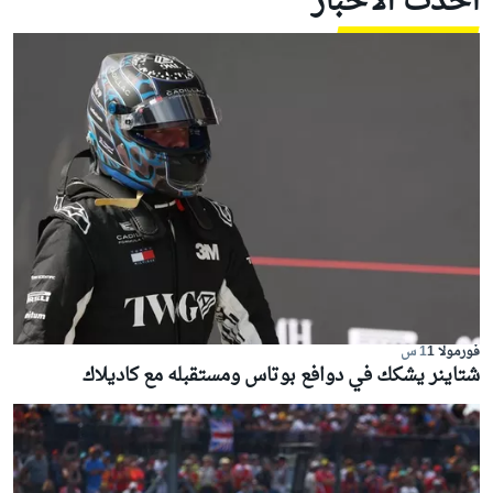
أحدث الأخبار
فورمولا 1
1 س
شتاينر يشكك في دوافع بوتاس ومستقبله مع كاديلاك