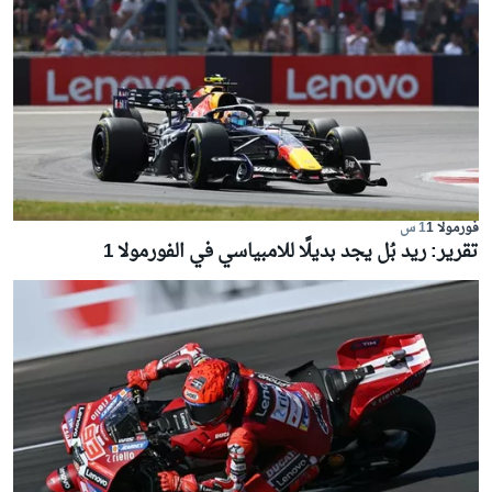
فورمولا 1
1 س
تقرير: ريد بُل يجد بديلًا للامبياسي في الفورمولا 1