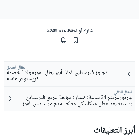
شارك أو احفظ هذه القصّة
المقال السابق
تجاوز فيرستابن: لماذا أبهر بطل الفورمولا 1 خصمه
كريستوفر هاسه
المقال التالي
نوربورغرينغ 24 ساعة: خسارة مؤلمة لفريق فيرستابن
ريسينغ بعد عطل ميكانيكي متأخر منح مرسيدس الفوز
أبرز التعليقات