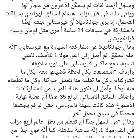
وسجّل أزمنة لفات لم يتمكّن الآخرون من مجاراتها.
ويأتي ذلك في ظل تزايد اهتمام السائق الهولندي بسباقات
التحمّل، إذ يرى جونكاديلا أنّ فيرستابن مهتم أيضًا
بالمشاركة في سباقات 24 ساعة أخرى مثل لومان وسبا-
فرانكورشان.
وقال جونكاديلا عن مشاركته السيارة مع فيرستابن: "إنّه
حلم تحقق. لم أصل إلى الفورمولا 1 للأسف، لكنني
تسابقت مع ماكس فيرستابن على نوردشلايفه".
وأردف: "استمتعت بكل لحظة قضيتها معه، بكل ما
تشاركناه، وكل ما تعلّمه منا بفضل خبرتنا، وكل ما تعلّمناه
منه أيضًا. وآمل أن تكون هناك المزيد من المشاركات."
وأضاف السائق الإسباني البالغ 35 عامًا أنّ عطلة نهاية
الأسبوع هذه كانت مليئة بالدروس، حتى لو لم يجتمعا
مجددًا في سباق تحمّل آخر.
وقال: "من السهل جدًا أن تتعلّم من بطل عالم أربع مرّات
في الفورمولا 1. إنّه موهبة مذهلة، كما أنّه قوي جدًا من