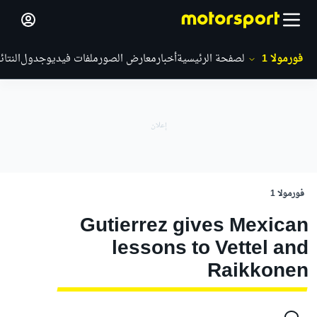
فورمولا 1
الصفحة الرئيسية
أخبار
معارض الصور
ملفات فيديو
جدول
النتائ
فورمولا 1
Gutierrez gives Mexican
lessons to Vettel and
Raikkonen