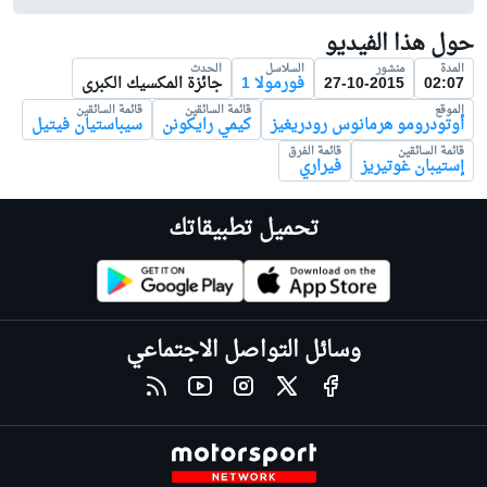
حول هذا الفيديو
المدة
منشور
السلاسل
الحدث
02:07
27-10-2015
فورمولا 1
جائزة المكسيك الكبرى
الموقع
قائمة السائقين
قائمة السائقين
أوتودرومو هرمانوس رودريغيز
كيمي رايكونن
سيباستيان فيتيل
قائمة السائقين
قائمة الفرق
إستيبان غوتيريز
فيراري
تحميل تطبيقاتك
وسائل التواصل الاجتماعي