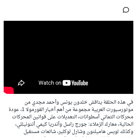
في هذه الحلقة يناقش خلدون يونس وأحمد مجدي من
موتورسبورت العربية مجموعة من أهم أخبار الفورمولا 1، عودة
محركات الثماني أسطوانات، التعديلات على قوانين المحركات
الحالية، معارك الزملاء: جورج راسل وأندريا كيمي أنتونيللي،
وكذلك لويس هاميلتون وشارل لوكلير، شائعات مستقبل