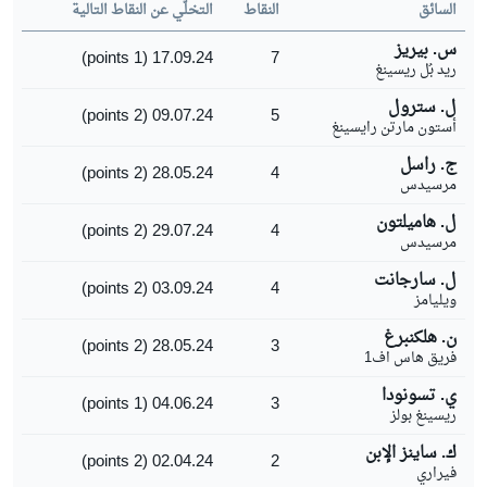
السائق
النقاط
التخلّي عن النقاط التالية
س. بيريز
17.09.24 (1 points)
7
ريد بُل ريسينغ
ل. سترول
09.07.24 (2 points)
5
أستون مارتن رايسينغ
ج. راسل
28.05.24 (2 points)
4
مرسيدس
ل. هاميلتون
29.07.24 (2 points)
4
مرسيدس
ل. سارجانت
03.09.24 (2 points)
4
ويليامز
ن. هلكنبرغ
28.05.24 (2 points)
3
فريق هاس اف1
ي. تسونودا
04.06.24 (1 points)
3
ريسينغ بولز
ك. ساينز الإبن
02.04.24 (2 points)
2
فيراري