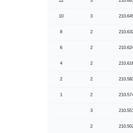
12
3
210.66
10
3
210.64
8
2
210.63
6
2
210.62
4
2
210.61
2
2
210.58
1
2
210.57
3
210.55
2
210.50