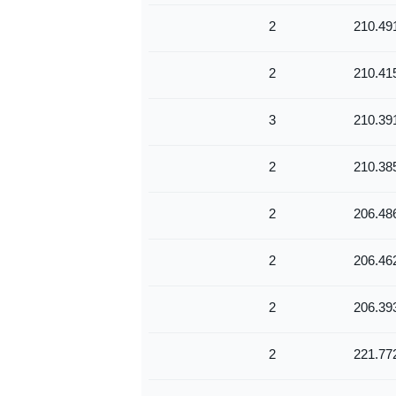
2
210.49
2
210.41
3
210.39
2
210.38
2
206.48
2
206.46
2
206.39
2
221.77