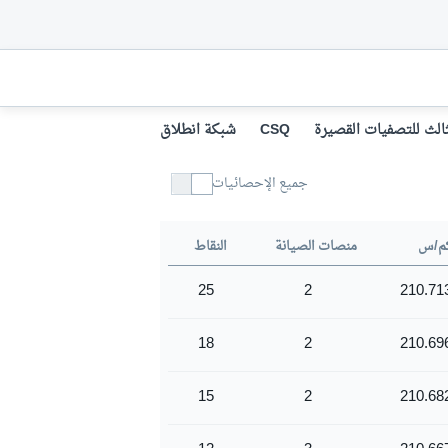
ثالث للتصفيات القصيرة
CSQ
شبكة انطلاق السباق القصير
سباق قص
جميع الإحصائيات
م/س
منصات الصيانة
النقاط
25
2
210.71
18
2
210.69
15
2
210.68