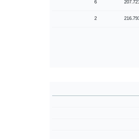
6
207.72
2
216.79