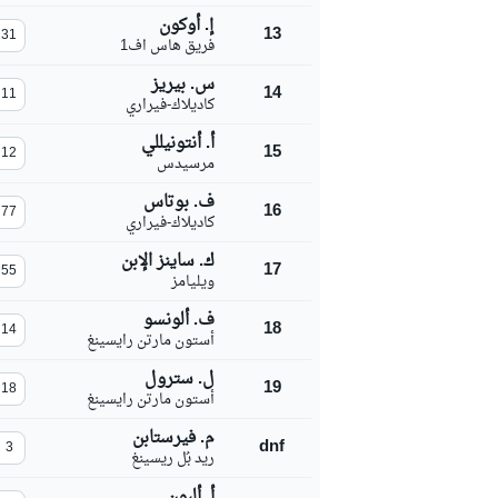
إ. أوكون
13
31
فريق هاس اف1
س. بيريز
14
11
كاديلاك-فيراري
سباقات التحمّل
أ. أنتونيللي
15
12
مرسيدس
ف. بوتاس
16
77
كاديلاك-فيراري
ك. ساينز الإبن
17
55
ويليامز
ف. ألونسو
18
14
أستون مارتن رايسينغ
ل. سترول
19
18
أستون مارتن رايسينغ
م. فيرستابن
dnf
3
ريد بُل ريسينغ
أ. ألبون