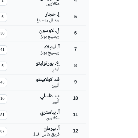
4
1
مكلارين
إ. حجار
5
6
ريد بُل ريسينغ
ل. لاوسون
6
30
ريسينغ بولز
آ. لينبلاد
7
41
ريسينغ بولز
دبليو آر سي
غ. بورتوليتو
8
5
آودي
ف. كولابينتو
9
43
ألبين
ب. غاسلي
10
10
ألبين
أ. بياستري
11
81
مكلارين
أ. بيرمان
12
87
فريق هاس اف1