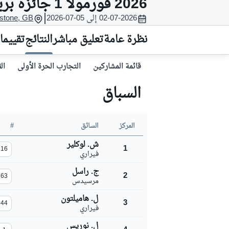
2026 فورمولا 1 جائزة بريطانيا الكبرى
موتو جي بي
|
02-07-2026 إلى 05-07-2026
rstone, GB
نظرة عامة
تعليق مباشر
النتائج
تقييما
قائمة المشاركين
التجارب الحرة الأولى
ال
السباق
المركز
السائق
#
ش. لوكلير
1
16
فيراري
فورمولا إي
ج. راسل
2
63
مرسيدس
ل. هاميلتون
3
44
فيراري
ل. نوريس