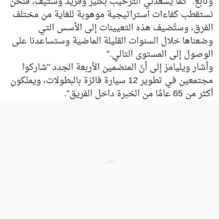
وتابع: "كما يسعدني الترحيب بكلير وفريد وستيف، فنحن
نستقطب كفاءات استراتيجية موهوبة للغاية من مختلف
الفرق، وستُضيف هذه التعيينات إلى الأسس التي
وضعناها خلال السنوات القليلة الماضية وستساعدنا على
الوصول إلى المستوى التالي."
وأشار ويليامز إلى أنّ المنضمين الأربعة الجدد "شاركوا
مجتمعين في تطوير 12 سيارة فائزة بالبطولات، ويملكون
أكثر من 65 عامًا من الخبرة داخل الفريق".