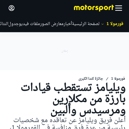
فورمولا 1
الصفحة الرئيسية
أخبار
معارض الصور
ملفات فيديو
جدول
النتائ
فورمولا 1
جائزة كندا الكبرى
ويليامز تستقطب قيادات
بارزة من مكلارين
ومرسيدس وألبين
أعلن فريق ويليامز عن تعاقده مع شخصيات
رئيسية من عدة فرق منافسة في الفورمولا 1،