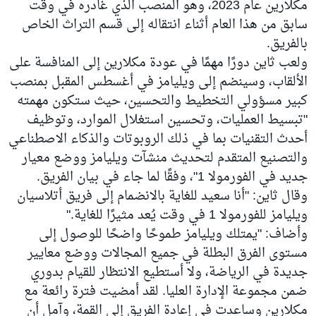
مكلارين عام 2023، وهو المنصب الذي غادره في وقت
سابق من هذا العام أثناء انتقاله إلى قسم التراث الخاص
بالفريق.
ولعب ثاين دورًا مهمًا في عودة مكلارين إلى المنافسة على
الألقاب، وسينضم إلى ويليامز في أغسطس المقبل بمنصب
كبير مسؤولي التخطيط والتحسين، حيث ستكون مهمته
"تبسيط العمليات، وتحسين استغلال الموارد، وتوظيف
أحدث التقنيات بما في ذلك الروبوتات والذكاء الاصطناعي
والتصنيع المتقدم لتحديث منشآت ويليامز ووضع معيار
جديد في الفورمولا 1"، وفقًا لما جاء في بيان الفريق.
وقال ثاين: "أنا سعيد للغاية بالانضمام إلى فريق أتلاسيان
ويليامز للفورمولا 1 في وقت يُعد مثيرًا للغاية."
وأضاف: "يمتلك ويليامز طموحًا واضحًا للوصول إلى
مستوى الفرق البطلة في جميع المجالات ووضع معايير
جديدة في الرياضة، ولا أستطيع الانتظار للقيام بدوري
ضمن مجموعة الإدارة العليا. لقد أمضيت فترة رائعة مع
مكلارين وساعدت في إعادة الفريق إلى القمة، وآمل أن