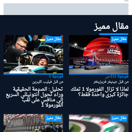
سائق سابق ينتقد "فيا" لعدم تحركها مبكرًا بشأن قوانين
الفورمولا 1 لموسم 2026
مقال مميز
مقال مميز
مقال مميز
فورمولا 1
21 س
فورمولا 1
من قبل جينيفر فريزينغر
من قبل فيليب كليرين
لماذا لا تزال الفورمولا 1 تملك
تحليل: الصدمة الحقيقية
جائزة كبرى واحدة فقط؟
وراء تحول أنتونيللي السريع
إلى منافس على لقب
الفورمولا 1
مقال مميز
مقال مميز