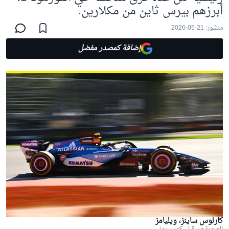
أبرزهم بيرس ثاين من مكلارين.
منشور:
21-05-2026
إضافة كمصدر مفضل
كارلوس ساينز، ويليامز