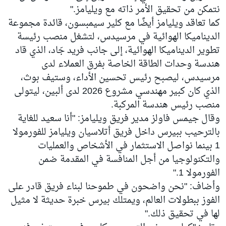
نتمكن من تحقيق الأمر ذاته مع ويليامز."
كما تعاقد ويليامز أيضًا مع كلير سيمبسون، قائدة مجموعة
الديناميكا الهوائية في مرسيدس، لتشغل منصب رئيسة
تطوير الديناميكا الهوائية، إلى جانب فريد جَاد، الذي قاد
هندسة وحدات الطاقة الخاصة بفرق العملاء لدى
مرسيدس، ليصبح رئيس تحسين الأداء، وستيف بوث،
الذي كان كبير مهندسي مشروع 2026 لدى ألبين، ليتولى
منصب رئيس هندسة المركبة.
وقال جيمس فاولز مدير فريق ويليامز: "أنا سعيد للغاية
بالترحيب ببيرس داخل فريق أتلاسيان ويليامز للفورمولا
1 بينما نواصل الاستثمار في الأشخاص والعمليات
والتكنولوجيا من أجل المنافسة في المقدمة ضمن
الفورمولا 1."
وأضاف: "نحن واضحون في طموحنا لبناء فريق قادر على
الفوز ببطولات العالم، ويمتلك بيرس خبرة حديثة لا مثيل
لها في تحقيق ذلك."