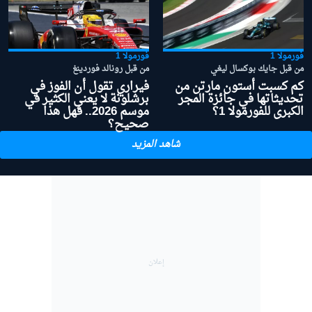
فورمولا 1
فورمولا 1
من قبل جايك بوكسال ليغي
من قبل رونالد فوردينغ
كم كسبت أستون مارتن من
فيراري تقول أن الفوز في
تحديثاتها في جائزة المجر
برشلونة لا يعني الكثير في
الكبرى للفورمولا 1؟
موسم 2026.. فهل هذا
صحيح؟
شاهد المزيد