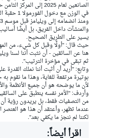
في الوزن مع دخول الفورمولا 1 حقبة القوانين التقنية الجديدة.
والمنشآت داخل الفريق، بل أيضًا أساليب
سباقات التحمّل
يسير على الطريق الصحيح.
حيث قال: "أولًا وقبل كل شيء، من المه
هنا عن السائقين - أن نثبت أننا لسنا وي
ثم تبقى في مؤخرة الترتيب".
وتابع: "أريد أن أثبت أننا نملك القدرة 
بوتيرة مرتفعة للغاية، وهذا ما نقوم به ح
لأن ما يوضحه هو أن جميع الأنظمة والأ
وأردف: "الأمر نفسه ينطبق على السائقين
من التصفيات فقط، بل يريدون رؤية أن لد
عندما تظهر، وأعتقد أن هذا هو العنصر 
لكننا لم ننجز ما يكفي بعد".
اقرأ أيضاً: