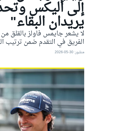
إلى أليكس وتحدث
موتو جي بي
يريدان البقاء"
لا يشعر جايمس فاولز بالقلق من
الفريق في التقدم ضمن ترتيب ال
منشور:
30-05-2026
فورمولا إي