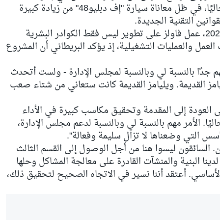
الصانعين لعام 2025 إلى المركز الثامن حاليًا، في ظل معاناة سيارة "إف دبليو48" من زيادة كبيرة
ومنذ انضمامه إلى ويليامز قبل موسم 2023، عمل فاولز على تطوير ليس فقط الكوادر البشرية
 العمل والعمليات التشغيلية، إذ يؤكد البريطاني أن المشروع
م جدًا بالنسبة لي وبالنسبة لمجلس الإدارة - ولست أتحدث
ليامز القديمة. ويليامز القديمة كانت ستعاني من شتاء صعب
على العودة إلى المقدمة وتحقيق مكاسب كبيرة في الأداء
اليًا. الأمر مهم بالنسبة لي وبالنسبة لدعم مجلس الإدارة،
سس التي وضعناها لا تزال سليمة وفعالة".
. السائقون ليسوا هنا من أجل الوصول إلى القسم الثالث
ينا البنية والمنشآت القادرة على معالجة المشاكل وحلها
الأساسي. أعتقد أننا نسير في الاتجاه الصحيح لتحقيق ذلك،