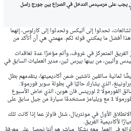
ل يجب على مرسيدس التدخل في الصراع بين جورج راسل
الشائعات، تحدثوا إلى أليكس وتحدثوا إلى كارلوس، إنهما
وهذا أفضل ما يمكنني قوله لكم. مهمتي هي أن أتأكد من
الفريق المتمركز في غروف، وأتم مؤخرًا عدة تعاقدات
س وألبين، من بينها بيرس ثين، مدير العمليات السابق في
يضًا ثمانية سائقين ناشئين ضمن أكاديميتها، يتقدمهم بطل
لكن فاولز اعترف بأنه يراقب عن كثب سائق الفورمولا 2 لورينس فان هوبن، الذي خاض الأسبوع
الماضي أول اختبار له على متن سيارة فورمولا 1 مع ويليامز مستخدمًا سيارة من جيل سابق على
نطلاق الأول في مونتريال، سُئل فاولز عما إذا كانت تلك
ًا لأكاديمية الفريق.
ر الرائع في العمل معه بشكل مباشر هو أننا نحصل على معرفة