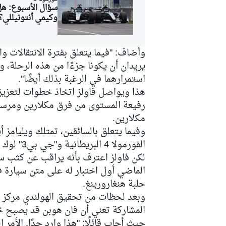
سؤال الأسبوع: ه
وكيمي أنتونيللي؟
وأضاف: "فيما يتعلق بفترة الانتقالات و
يريدان أن يكونا جزءًا من هذه الرحلة، 
استمرارهما في الرغبة بذلك أيضًا".
هذا ويواصل فاولز اتخاذ خطوات لتعزيز 
رفيعة المستوى من فرق مكلارين ومرسيد
مكلارين.
وفيما يتعلق بالسائقين، تمتلك ويليامز أ
الفورمولا 4 البريطانية و"جي بي3" لوك براونينغ، الذي يشارك حاليًا في بطولة سوبر فورمولا.
حلبة هنغارورينغ.
وبعد لحظات من تحقيق الهولندي مركز الا
المشاركة تعني أن فان هوبن قد يصبح خيار
حيث أجاب قائلًا: "هذا وارد جدًا. الأم