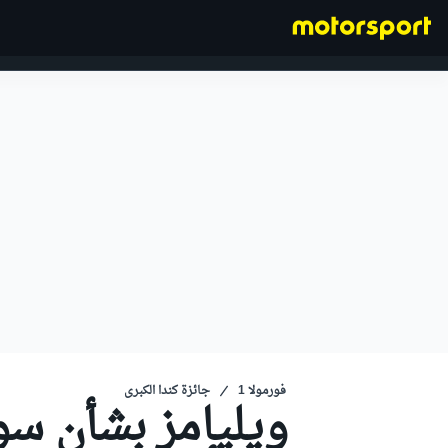
فورمولا 1
فورمولا 1
جائزة كندا الكبرى
ويليامز بشأن سو