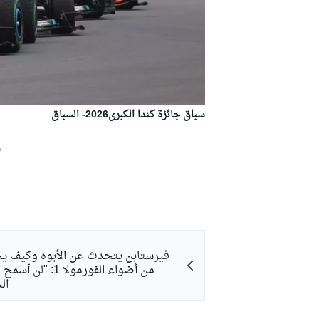
بطولات أخرى
سباق جائزة كندا الكبرى2026- السباق
ش
فيرستابن يتحدث عن الأبوه وكيف يح
من أضواء الفورمولا 1: 
ال