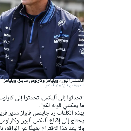
دبليو آر سي
ألكسندر ألبون، ويليامز وكارلوس ساينز، ويليامز
الصورة من قبل: بيتر فوكس
"تحدثوا إلى أليكس، تحدثوا إلى كارلوس.
ما يمكنني قوله لكم".
يحتاج إلى إقناع أليكس ألبون وكارلوس 
ولا يعد هذا الاقتراح بعيدًا عن الواقع،