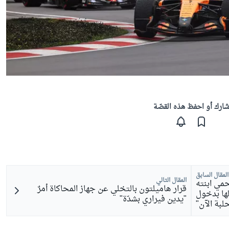
ارك أو احفظ هذه القصّة
المقال السابق
المقال التالي
مي ابنته
قرار هاميلتون بالتخلي عن جهاز المحاكاة أمرٌ
"لن أسمح لها بدخول
"يدين فيراري بشدّة"
حلبة الآن"