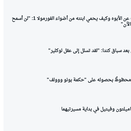
فيرستابن يتحدث عن الأبوه وكيف يحمي ابنته من أضواء الفورمولا 1: "لن أسمح
الآن"
 بعد سباق كندا: "لقد تسلل إلى عقل لوكلير"
ي محظوظٌ بحصوله على "حكمة بونو ووولف"
بهاميلتون وفيتيل في بداية مسيرتيهما