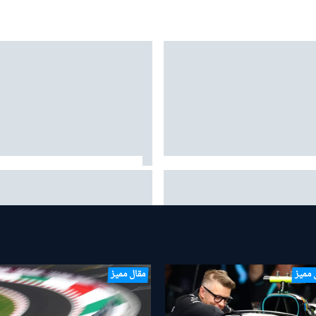
" تكشف عن هدف طموح لجعل
لماذا يُعد مشروع أستون مارتن في
ورمولا 1 أخف بـ80 كيلوغرامًا
الفورمولا 1 أكثر جاذبية مما توحي ب
نتائجه؟
 مميز
مقال مميز