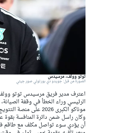
دبليو آر سي
توتو وولف، مرسيدس
الصورة من قبل: جويدو دي بورتولي صور جيتي
اعترف مدير فريق مرسيدس توتو وولف بأن
الرئيسي وراء الخطأ في وقفة الصيانة،
موناكو الكبرى 2026 على منصة التتويج.
وكان راسل ضمن دائرة المنافسة بقوة على
أن يؤدي سوء تواصل مكلف مع طاقم فر