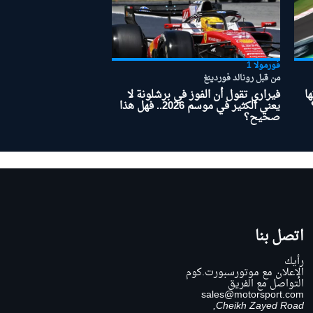
فورمولا 1
من قبل رونالد فوردينغ
ا
فيراري تقول أن الفوز في برشلونة لا
يعني الكثير في موسم 2026.. فهل هذا
صحيح؟
اتصل بنا
رأيك
الإعلان مع موتورسبورت.كوم
التواصل مع الفريق
sales@motorsport.com
Cheikh Zayed Road,