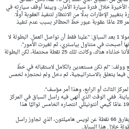
الأخيرة خلال فترة سيارة الأمان. وبينما أوقف سيارته في
تغيير الإطارات بدلًا من الانتظار لتنفيذ العقوبة أولًا.
ونتيجة لذلك، تلقى السائق البالغ من العمر 28 عامًا عقوبة عبور خطّ الحظائر بسبب عدم تنفيذ
وقال وولف لشبكة سكاي سبورتس فورمولا 1 بعد السباق: "علينا فقط أن نواصل العمل. البطولة لا
إنها أصبحت في متناول بياستري، ثم تغيرت الأمور".
وأضاف: "كانت مونتريال دراما حقيقية لأننا خذلناه هناك، وكانت تلك 25 نقطة محتملة، لكن البطولة
 وولف: "لم نكن مستعدين بالكامل لاستقباله في خطّ
خلي فيما يتعلق بالاستراتيجية، ثم دخل ولم نحتجزه لخمس
مركز الثالث أو الرابع، وهذا أمر مؤسف".
ة. ففي الوقت الذي أنهى فيه راسل السباق في المركز
الثالث عشر، حقق زميله البالغ من العمر 19 عامًا كيمي أنتونيللي انتصاره الخامس تواليًا هذا
وبات أنتونيللي يتصدر بطولة السائقين بفارق 66 نقطة عن لويس هاميلتون، الذي تجاوز راسل
طولة خلال هذا السباق.