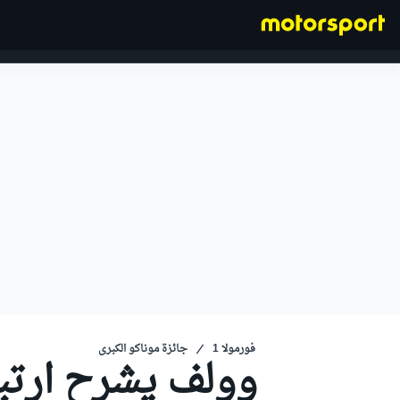
فورمولا 1
فورمولا 1
جائزة موناكو الكبرى
وولف يشرح ارتبا