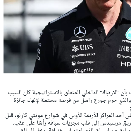
 "الارتباك" الداخلي المتعلق بالاستراتيجية كان السبب
 والذي حرم جورج راسل من فرصة محتملة لإنهاء جائزة
 أحد المراكز الأربعة الأولى في شوارع مونتي كارلو، قبل
يق مرسيدس إلى قلب مجريات سباقه رأسًا على عقب.
وبعد تلقيه عقوبة خمس ثوانٍ في وقت سابق من السباق الذي امتد إلى 78 لفة، دخل السائق