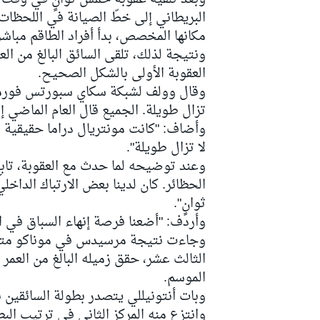
البريطاني إلى خطّ الصيانة في اللحظات 
مكانها المخصص، بدأ أفراد الطاقم مباشرة ب
العقوبة الأولى بالشكل الصحيح.
سباقات التحمّل
تزال طويلة. الجميع قال العام الماضي 
لا تزال طويلة".
وعند توضيحه لما حدث مع العقوبة، تابع
الحظائر. كان لدينا بعض الارتباك الدا
ثوانٍ".
وأردف: "أضعنا فرصة إنهاء السباق في ال
وجاءت نتيجة مرسيدس في موناكو متباين
الموسم.
وانتزع منه المركز الثاني في ترتيب الب