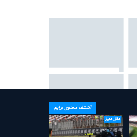
هوندا حول زيادة قوة المحرك 50 حصانًا:
ه
"نتمنى ذلك!"
اكتشف محتوى برايم
مقال مميز