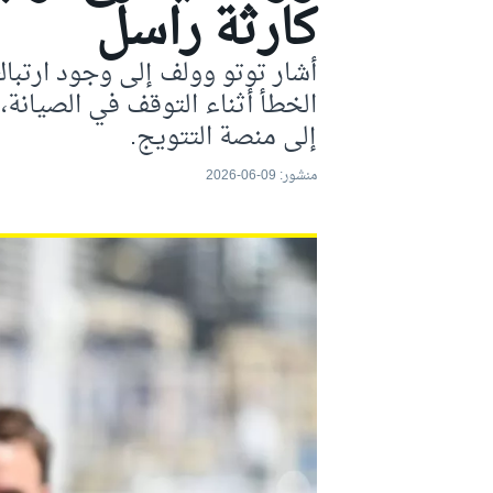
كارثة راسل
موتو جي بي
أشار توتو وولف إلى وجود ارتب
الخطأ أثناء التوقف في الصيانة
إلى منصة التتويج.
منشور:
09-06-2026
فورمولا إي