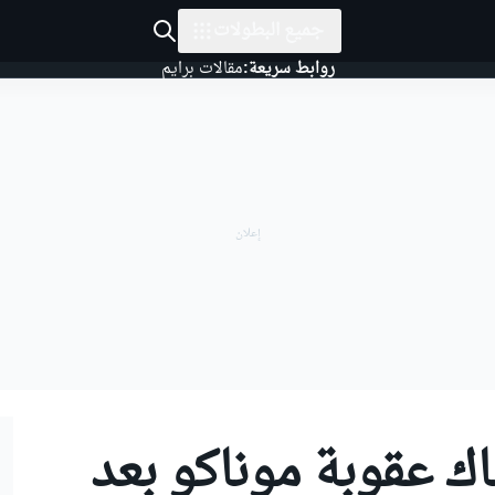
جميع البطولات
روابط سريعة:
مقالات برايم
ك عقوبة موناكو بعد