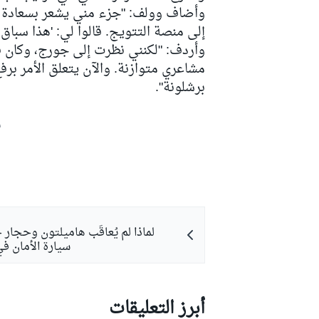
وأضاف وولف: "جزء مني يشعر بسعادة كب
إلى منصة التتويج. قالوا لي: 'هذا سب
وأردف: "لكنني نظرت إلى جورج، وكان قد
مشاعري متوازنة. والآن يتعلق الأمر برف
برشلونة".
ش
لماذا لم يُعاقَب هاميلتون وحجار 
سيارة الأمان ف
رالي
أبرز التعليقات