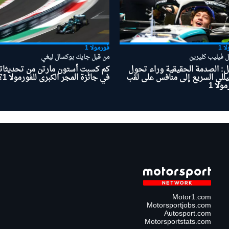
ا 1
فورمولا 1
ل فيليب كليرين
من قبل جايك بوكسال ليغي
ل: الصدمة الحقيقية وراء تحول
كم كسبت أستون مارتن من تحديثاته
يللي السريع إلى منافس على لقب
في جائزة المجر الكبرى للفورمولا 1؟
ولا 1
Motor1.com
Motorsportjobs.com
Autosport.com
Motorsportstats.com