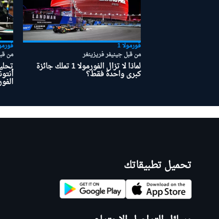
بطولات أخرى
فورمولا 1
فورمول
من قبل جينيفر فريزينغر
من قب
لماذا لا تزال الفورمولا 1 تملك جائزة
تحلي
كبرى واحدة فقط؟
أنتون
الفورم
تحميل تطبيقاتك