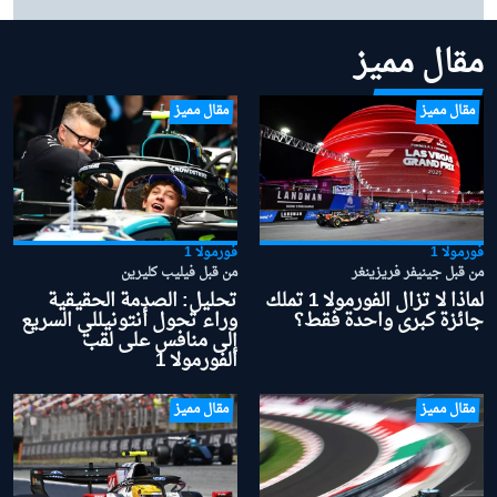
صراع لقب 2026
مقال مميز
مقال مميز
مقال مميز
فورمولا 1
فورمولا 1
من قبل جينيفر فريزينغر
من قبل فيليب كليرين
لماذا لا تزال الفورمولا 1 تملك
تحليل: الصدمة الحقيقية
جائزة كبرى واحدة فقط؟
وراء تحول أنتونيللي السريع
إلى منافس على لقب
الفورمولا 1
مقال مميز
مقال مميز