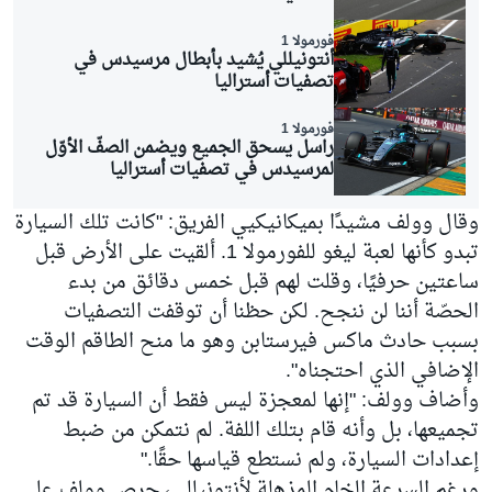
فورمولا 1
أنتونيللي يُشيد بأبطال مرسيدس في
تصفيات أستراليا
فورمولا 1
راسل يسحق الجميع ويضمن الصفّ الأوّل
لمرسيدس في تصفيات أستراليا
وقال وولف مشيدًا بميكانيكيي الفريق: "كانت تلك السيارة
تبدو كأنها لعبة ليغو للفورمولا 1. ألقيت على الأرض قبل
ساعتين حرفيًا، وقلت لهم قبل خمس دقائق من بدء
الحصّة أننا لن ننجح. لكن حظنا أن توقفت التصفيات
بسبب حادث ماكس فيرستابن وهو ما منح الطاقم الوقت
الإضافي الذي احتجناه".
وأضاف وولف: "إنها لمعجزة ليس فقط أن السيارة قد تم
تجميعها، بل وأنه قام بتلك اللفة. لم نتمكن من ضبط
إعدادات السيارة، ولم نستطع قياسها حقًا."
ورغم السرعة الخام المذهلة لأنتونيللي، حرص وولف على