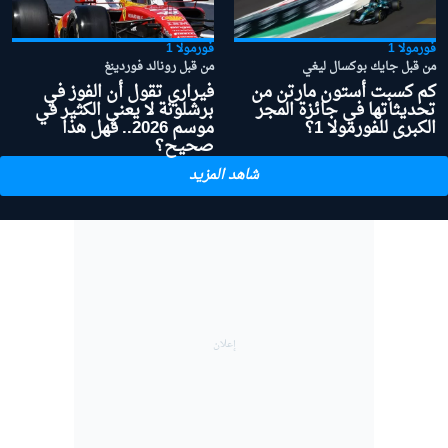
فورمولا 1
فورمولا 1
من قبل جايك بوكسال ليغي
من قبل رونالد فوردينغ
كم كسبت أستون مارتن من
فيراري تقول أن الفوز في
تحديثاتها في جائزة المجر
برشلونة لا يعني الكثير في
الكبرى للفورمولا 1؟
موسم 2026.. فهل هذا
صحيح؟
شاهد المزيد