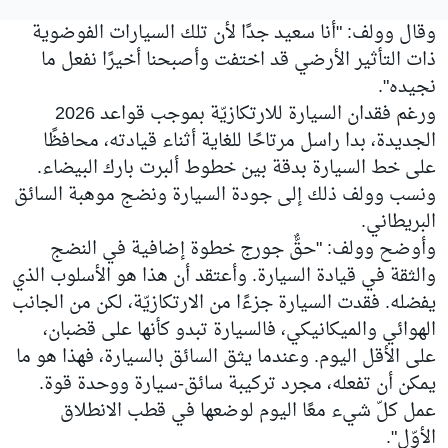
وقال وولف: "أنا سعيد جدًا لأن تلك السيارات الفوضوية
ذات التأثير الأرضي قد اختفت وأصبحنا أخيرًا نفعل ما
نجيده".
ورغم فقدان السيارة للارتكازيّة بموجب قواعد 2026
الجديدة، بدا راسل مرتاحًا للغاية أثناء قيادته، محافظًا
على خط السيارة بدقة بين خطوط ألبرت بارك البيضاء.
ونسب وولف ذلك إلى جودة السيارة ونضج موهبة السائق
البريطاني.
وأوضح وولف: "حقٌّ جورج خطوة إضافية في النضج
والثقة في قيادة السيارة. وأعتقد أن هذا هو الأسلوب الذي
يفضله. فقدت السيارة جزءًا من الارتكازيّة، لكن من الجانب
الهوائي والميكانيكي، فالسيارة تبدو كأنها على قضبان،
على الأقل اليوم. وعندما يثق السائق بالسيارة، فهذا هو ما
يمكن أن تفعله، مجرد تركيبة سائق-سيارة ووحدة قوة.
عمل كلّ شيء معًا اليوم لوضعها في قطب الانطلاق
الأوّل".