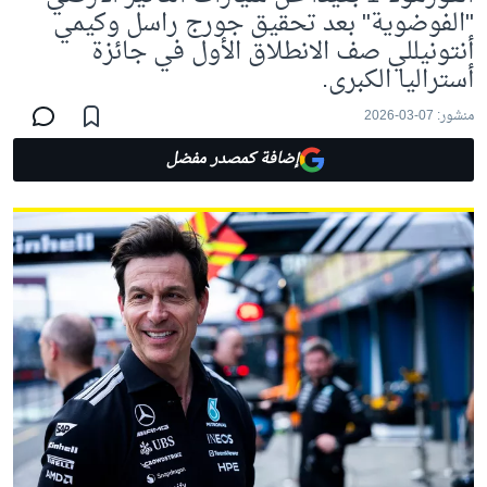
"الفوضوية" بعد تحقيق جورج راسل وكيمي
أنتونيللي صف الانطلاق الأول في جائزة
أستراليا الكبرى.
منشور:
07-03-2026
إضافة كمصدر مفضل