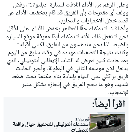
وعلى الرغم من الأداء اللافت لسيارة "دبليو17"، رفض
وولف أي مقترحات بأن الفريق قد قام بتخفيف الأداء عن
قصد خلال الاختبارات والتجارب.
وأضاف: "لا يمكنك حقًا التظاهر بخفض الأداء، على الأقل
نحن لا نفعل ذلك، لأنه لا يمكنك أبدًا معرفة موقع السيارة
بالضبط. لذا نحن مندهشون من الفارق، لكنني أقبله."
وكانت نتيجة التصفيات مهددة في وقت سابق من اليوم
بعد حادث كبير تعرض له الشاب الإيطالي أنتونيللي، الذي
يدخل الآن موسمه الثاني في البطولة. وأجبر الحادث
فريق براكلي على القيام بإعادة بناء مكثفة تحت ضغط
شديد، وهو ما نجح الفريق في إنجازه بشكل مثير
للإعجاب.
اقرأ أيضاً:
فورمولا 1
استدعاء أنتونيللي للتحقيق حيال واقعة
التصفيات