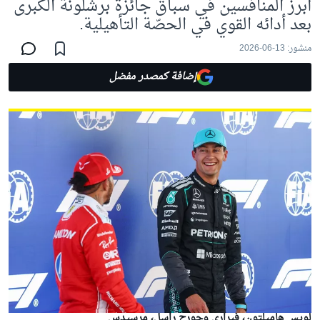
أبرز المنافسين في سباق جائزة برشلونة الكبرى
بعد أدائه القوي في الحصّة التأهيلية.
منشور:
13-06-2026
إضافة كمصدر مفضل
لويس هاميلتون، فيراري وجورج راسل، مرسيدس