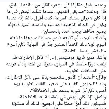
وعندما سُئل عمّا إذا كان يشعر بالقلق من سائقه السابق،
قال وولف: "صديقي القديم... عندما شكّك البعض في ما
إذا كان لا يزال يمتلك السرعة، كنت أقول دائمًا إنّه عندما
يكون في الحالة الذهنية المناسبة وتناسبه السيارة، فإنّه
يصبح منافسًا يجب أخذه بالحسبان".
وأضاف: "يجب أن تضعه ضمن حساباتك، وهذا ما فعله
اليوم. لولا ذلك الخطأ الصغير جدًا في النهاية لكان أسرع
منّا بعُشر ونصف الثانية".
وأشار مدير فريق مرسيدس إلى أنّ تآكل الإطارات قد
يلعب دورًا حاسمًا في السباق، معربًا عن ثقته بأداء فريقه
على المسافات الطويلة.
وقال: "أعتقد أنّ الأمور ستُحسم بناءً على تآكل الإطارات،
وقد كنّا جيّدين للغاية على صعيد اللفات الطويلة يوم
أمس، لكنّ كل شيء يعتمد على الانطلاقة".
وأكمل: "إذا كان لويس في المقدمة بعد الانطلاقة،
فسيكون ذلك أمرًا صعبًا على الجميع، لذلك أنا متشوّق