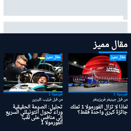
فيرستابن حول عاطفة الأبوّة: "أعظم مكافأة" في حياتي هي
ابنتي ليلي
مقال مميز
مقال مميز
مقال مميز
فورمولا 1
فورمولا 1
من قبل جينيفر فريزينغر
من قبل فيليب كليرين
لماذا لا تزال الفورمولا 1 تملك
تحليل: الصدمة الحقيقية
جائزة كبرى واحدة فقط؟
وراء تحول أنتونيللي السريع
إلى منافس على لقب
الفورمولا 1