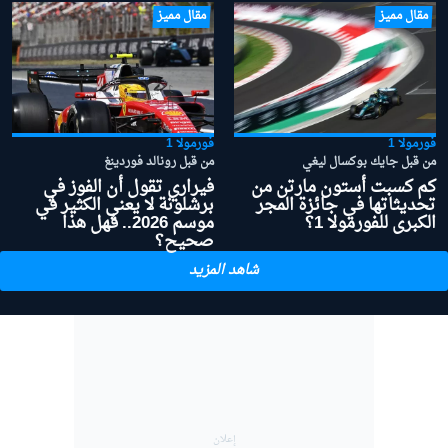
مقال مميز
مقال مميز
فورمولا 1
فورمولا 1
من قبل جايك بوكسال ليغي
من قبل رونالد فوردينغ
كم كسبت أستون مارتن من
فيراري تقول أن الفوز في
تحديثاتها في جائزة المجر
برشلونة لا يعني الكثير في
الكبرى للفورمولا 1؟
موسم 2026.. فهل هذا
صحيح؟
شاهد المزيد