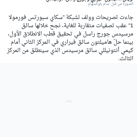
الصورة من قبل: سام بلوكسهام
جاءت تصريحات وولف لشبكة "سكاي سبورتس فورمولا
1" عقب تصفيات متقاربة للغاية، نجح خلالها سائق
مرسيدس جورج راسل في تحقيق قطب الانطلاق الأول،
بينما حلّ هاميلتون سائق فيراري في المركز الثاني أمام
كيمي أنتونيللي سائق مرسيدس الذي سينطلق من المركز
الثالث.