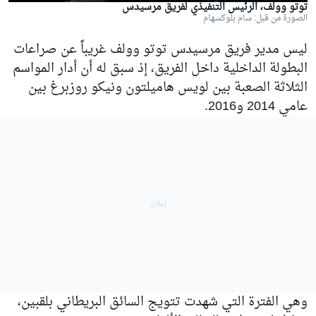
توتو وولف، الرئيس التنفيذي لفريق مرسيدس
الصورة من قبل: سام بلوكسهام
ليس مدير فريق مرسيدس توتو وولف غريباً عن صراعات
البطولة الداخلية داخل الفريق، إذ سبق له أن أدار المواسم
الثلاثة الصعبة بين لويس هاميلتون ونيكو روزبرغ بين
عامي 2014 و2016.
وهي الفترة التي شهدت تتويج السائق البريطاني بلقبين،