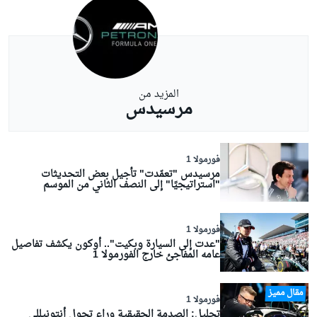
المزيد من
مرسيدس
فورمولا 1
مرسيدس "تعمّدت" تأجيل بعض التحديثات
"استراتيجيًا" إلى النصف الثاني من الموسم
فورمولا 1
"عدت إلى السيارة وبكيت".. أوكون يكشف تفاصيل
عامه المفاجئ خارج الفورمولا 1
مقال مميز
فورمولا 1
تحليل: الصدمة الحقيقية وراء تحول أنتونيللي