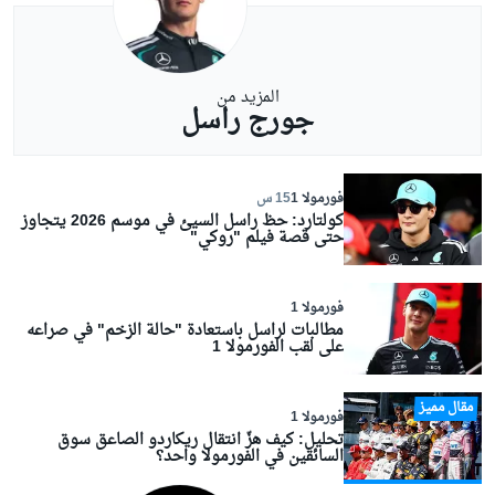
المزيد من
جورج راسل
فورمولا 1
15 س
كولتارد: حظ راسل السيئ في موسم 2026 يتجاوز
حتى قصة فيلم "روكي"
فورمولا 1
مطالبات لراسل باستعادة "حالة الزخم" في صراعه
على لقب الفورمولا 1
مقال مميز
فورمولا 1
تحليل: كيف هزّ انتقال ريكاردو الصاعق سوق
السائقين في الفورمولا واحد؟