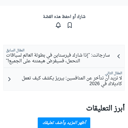
شارك أو احفظ هذه القصّة
المقال السابق
سارجانت: "إذا شارك فيرستابن في بطولة العالم لسباقات
التحمل، فسيفرض هيمنته على الجميع!"
المقال التالي
لا نريد أن نتأخر عن المنافسين: بيريز يكشف كيف تعمل
كاديلاك في 2026
أبرز التعليقات
أظهر المزيد وأضف تعليقك