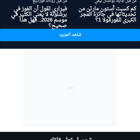
من قبل جايك بوكسال ليغي
من قبل رونالد فوردينغ
كم كسبت أستون مارتن من
فيراري تقول أن الفوز في
تحديثاتها في جائزة المجر
برشلونة لا يعني الكثير في
الكبرى للفورمولا 1؟
موسم 2026.. فهل هذا
صحيح؟
شاهد المزيد