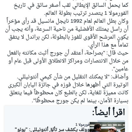
كما يحمل السائق الإيطالي لقب أصغر سائق في تاريخ
الفورمولا 1 يتصدر ترتيب بطولة العالم.
وكان بطل العالم لعام 1992 نايجل مانسيل قد رأى مؤخراً
أن راسل يمتلك الأفضلية من ناحية السرعة، وأنه يجب أن
يكون المرشح الأقوى للفوز بالبطولة، لكن براندل لا يتفق
تماماً مع هذا الرأي.
حيث قال: "بصراحة، أعتقد أن جورج أثبت مكانته بالفعل
من خلال الانتصارات ومراكز الانطلاق الأولى قبل عام أو
عامين".
وأضاف: "لا يمكنك التقليل من شأن كيمي أنتونيللي.
الوتيرة التي أظهرها خلال فوزه في جائزة اليابان الكبرى
كانت مميزة للغاية، لكن بالطبع كان محظوظاً فيما يتعلق
بسيارة الأمان، بينما لم يكن جورج محظوظًا".
اقرأ أيضاً:
فورمولا 1
وولف يكشف سر تألق أنتونيللي: "بونو"