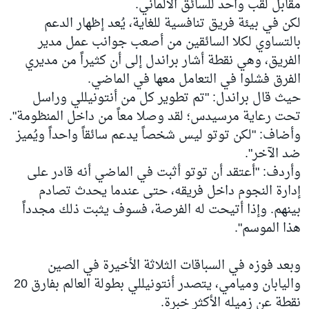
مقابل لقب واحد للسائق الألماني.
لكن في بيئة فريق تنافسية للغاية، يُعد إظهار الدعم
بالتساوي لكلا السائقين من أصعب جوانب عمل مدير
الفريق، وهي نقطة أشار براندل إلى أن كثيراً من مديري
الفرق فشلوا في التعامل معها في الماضي.
حيث قال براندل: "تم تطوير كل من أنتونيللي وراسل
تحت رعاية مرسيدس؛ لقد وصلا معاً من داخل المنظومة".
وأضاف: "لكن توتو ليس شخصاً يدعم سائقاً واحداً ويُميز
ضد الآخر".
وأردف: "أعتقد أن توتو أثبت في الماضي أنه قادر على
إدارة النجوم داخل فريقه، حتى عندما يحدث تصادم
بينهم. وإذا أتيحت له الفرصة، فسوف يثبت ذلك مجدداً
هذا الموسم".
وبعد فوزه في السباقات الثلاثة الأخيرة في الصين
واليابان وميامي، يتصدر أنتونيللي بطولة العالم بفارق 20
نقطة عن زميله الأكثر خبرة.