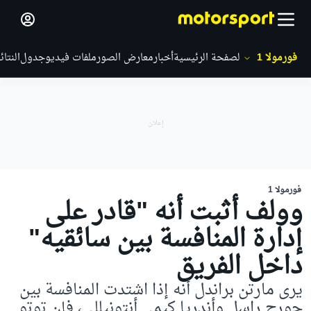
فورمولا 1
الصفحة الرئيسية
أخبار
معارض الصور
ملفات فيديو
جدول
النتائ
فورمولا 1
وولف أثبت أنه "قادر على
إدارة المنافسة بين سائقيه"
داخل الفريق
يرى مارتن براندل أنه إذا اشتدت المنافسة بين
جورج راسل وأندريا كيمي أنتونيللي، فإن توتو