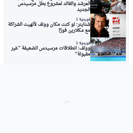
المرشد والقائد لمشروع بطل مرسيدس
الجديد
فورمولا 1
شتاينر: لو كنت مكان وولف لأنهيت الشراكة
مع مكلارين فورًا
فورمولا 1
وولف: انطلاقات مرسيدس الضعيفة "غير
مقبولة"