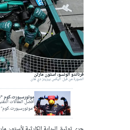
دبليو آر سي
فرناندو ألونسو، أستون مارتن
الصورة من قبل: أليكس بيرينز دي هان
موتورسبورت.كوم "ب
أفضل المقالات التقني
"موتورسبورت.كوم" بال