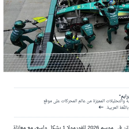
رايم"
ة والتحليلات المميّزة من عالم المحركات على موقع
لّغة العربية.
جرى توثيق البداية الكارثية لأستون مارتن في موسم 2026 للفورمولا 1 بشكل واسع، مع معاناة