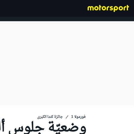
فورمولا 1
فورمولا 1
جائزة كندا الكبرى
وضعيّة جلوس ألو