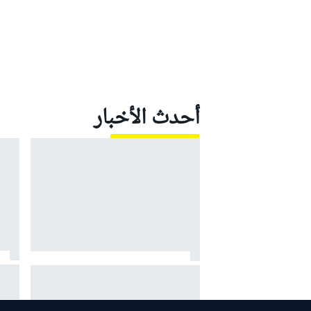
بطولات أخرى
أحدث الأخبار
بريات
موتو جي بي: مارتين يقود أبريليا إلى
ألبين
ثلاثية في السباق القصير مع معاناة
ماركيز