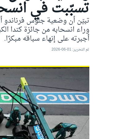
تسبّبت في انسحا
موتو جي بي
تبيّن أن وضعية جلوس فرناندو أ
وراء انسحابه من جائزة كندا الكب
أجبرته على إنهاء سباقه مبكرًا.
تم التحرير:
01-06-2026
فورمولا إي