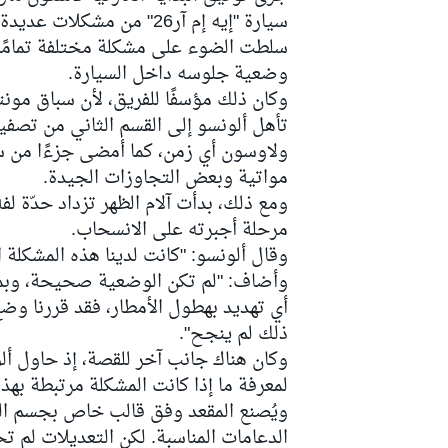
سيارة "إيه إم آر26" من م
وضعية جلوسه داخل السيارة.
وكان ذلك مؤسفًا للفريق، لأن سباق مونت
سباقات التحمّل
تأهل ألونسو إلى القسم الثاني من تصفي
ولاوسون أي زمن، كما أمضى جزءًا من س
مواتية وبعض التجاوزات الجيدة.
ومع ذلك، بدأت آلام الظهر تزداد حدّة ل
مرحلة أجبرته على الانسحاب.
وقال ألونسو: "كانت لدينا هذه المشكلة ا
وأضاف: "لم تكن الوضعية صحيحة، وبما أ
أي تهديد بهطول الأمطار، فقد قررنا وضع 
ذلك لم ينجح".
وكان هناك جانب آخر للقصة، إذ حاول أل
لمعرفة ما إذا كانت المشكلة مرتبطة بهذه
ويُصنع المقعد وفق قالب خاص بجسم السا
الدعامات المناسبة. لكن التعديلات لم تح