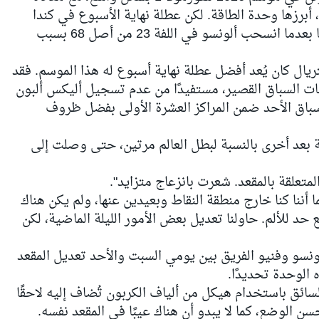
شكلات عديدة، أبرزها وحدة الطاقة. لكن عطلة نهاية الأسبوع في كندا
سلطت الضوء على مشكلة مختلفة تمامًا بعدما انسحب ألونسو في اللفة 23 من أصل 68 بسبب
ريال كان يُعد أفضل عطلة نهاية أسبوع له هذا الموسم. فقد
ات السباق القصير، مستفيدًا من عدم تسجيل أليكس ألبون
باق الأحد ضمن المراكز العشرة الأولى بفضل ظروف
فة بعد أخرى بالنسبة لبطل العالم مرتين، حتى وصلت إلى
لمتعلقة بالمقعد. شعرت بانزعاج متزايد".
ننا كنا خارج منطقة النقاط وبعيدين عنها، ولم يكن هناك
حد للألم. حاولنا تعديل بعض الأمور الليلة الماضية، لكن
ونسو وفنيو الفريق بين يومي السبت والأحد تعديل المقعد
 الوحدة تحديدًا.
ئق باستخدام هيكل من ألياف الكربون تُضاف إليه لاحقًا
سن الوضع، كما لا يبدو أن هناك عيبًا في المقعد نفسه.