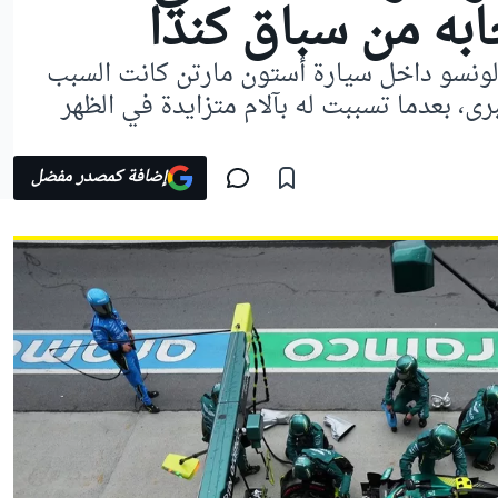
به من سباق كندا
لونسو داخل سيارة أستون مارتن كانت السبب
رى، بعدما تسببت له بآلام متزايدة في الظهر
إضافة كمصدر مفضل