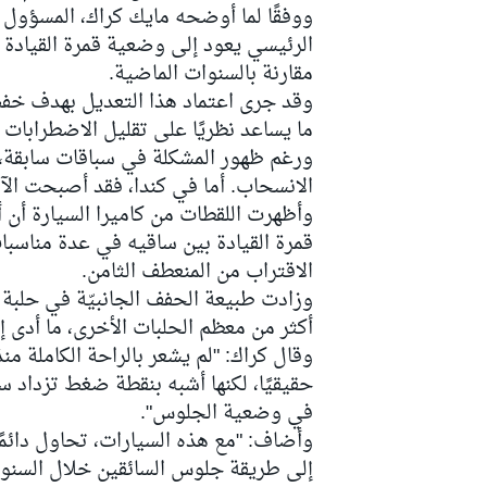
ووفقًا لما أوضحه مايك كراك، المسؤول 
الرئيسي يعود إلى وضعية قمرة القيادة ن
مقارنة بالسنوات الماضية.
وقد جرى اعتماد هذا التعديل بهدف خفض
ما يساعد نظريًا على تقليل الاضطرابات ا
ورغم ظهور المشكلة في سباقات سابقة، ف
الانسحاب. أما في كندا، فقد أصبحت الآل
وأظهرت اللقطات من كاميرا السيارة أن 
قمرة القيادة بين ساقيه في عدة مناسبا
الاقتراب من المنعطف الثامن.
وزادت طبيعة الحفف الجانبيّة في حلبة
أكثر من معظم الحلبات الأخرى، ما أدى إل
وقال كراك: "لم يشعر بالراحة الكاملة من
حقيقيًا، لكنها أشبه بنقطة ضغط تزداد سوء
رالي
في وضعية الجلوس".
وأضاف: "مع هذه السيارات، تحاول دائم
إلى طريقة جلوس السائقين خلال السنوا