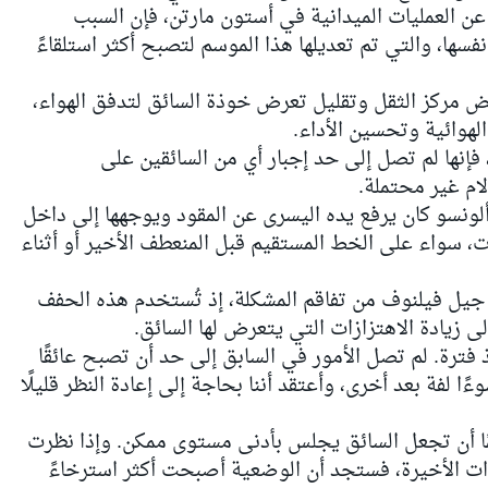
عن العمليات الميدانية في أستون مارتن، فإن السبب
فسها، والتي تم تعديلها هذا الموسم لتصبح أكثر استلقاءً
 مركز الثقل وتقليل تعرض خوذة السائق لتدفق الهواء،
لهوائية وتحسين الأداء.
إنها لم تصل إلى حد إجبار أي من السائقين على
ام غير محتملة.
ألونسو كان يرفع يده اليسرى عن المقود ويوجهها إلى داخل
ت، سواء على الخط المستقيم قبل المنعطف الأخير أو أثناء
 جيل فيلنوف من تفاقم المشكلة، إذ تُستخدم هذه الحفف
ى زيادة الاهتزازات التي يتعرض لها السائق.
ذ فترة. لم تصل الأمور في السابق إلى حد أن تصبح عائقًا
ًا لفة بعد أخرى، وأعتقد أننا بحاجة إلى إعادة النظر قليلًا
ًا أن تجعل السائق يجلس بأدنى مستوى ممكن. وإذا نظرت
ت الأخيرة، فستجد أن الوضعية أصبحت أكثر استرخاءً